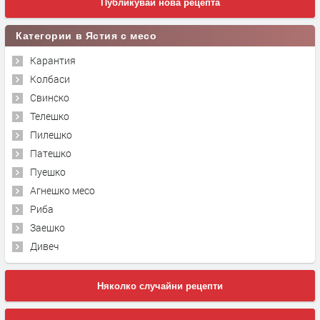
Публикувай нова рецепта
Категории в Ястия с месо
Карантия
Колбаси
Свинско
Телешко
Пилешко
Патешко
Пуешко
Агнешко месо
Риба
Заешко
Дивеч
Няколко случайни рецепти