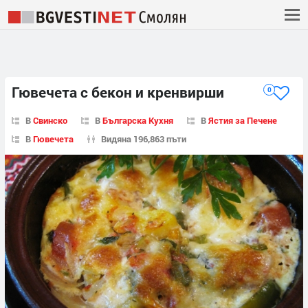
Гювечета с бекон и кренвирши
0
В
Свинско
В
Българска Кухня
В
Ястия за Печене
В
Гювечета
Видяна 196,863 пъти