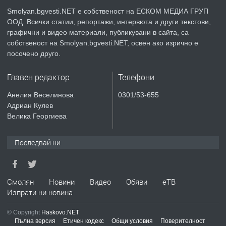
Smolyan.bgvesti.NET е собственост на ЕСКОМ МЕДИА ГРУП
ООД. Всички статии, репортажи, интервюта и други текстови,
преди 2 години
графични и видео материали, публикувани в сайта, са
собственост на Smolyan.bgvesti.NET, освен ако изрично е
ПРЕДЛАГА
КЪЩА В МАРОНЯ
посочено друго.
Главен редактор
Телефони
преди 2 години
Анелия Веселинова
0301/53-655
Адриан Кулев
ТЪРСИ
Търсят се строителни работници
Велика Георгиева
Последвай ни
преди 3 години
ПРЕДЛАГА
Смолян
Новини
Видео
Обяви
еТВ
Давам Заведение Под Наем
Изпрати ни новина
© Copyright
Haskovo.NET
Пълна версия
Етичен кодекс
Общи условия
Поверителност