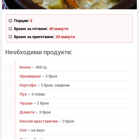
Порции:
6
Време за готвене:
40 минути
Време за приготвяне:
20 минути
Необходими продукти
Бекон
– 300 гр.
Кренвирши
– 3 броя
Картофи
– 3 броя, сварени
Лук
– 3 глави
Чушки
– 2 броя
Домати
– 3 броя
Кисели краставички
– 3 броя
Сол
– на вкус