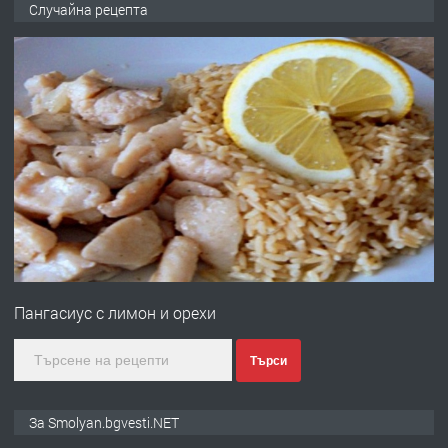
Случайна рецепта
преди 2 години
ПРЕДЛАГА
УДЪЛЖАВАНЕ НА ЧОВЕШКИЯТ
ЖИВОТ И ПОДОБРЯВАНЕ НА
НЕГОВОТО КАЧЕСТВО
преди 2 години
ПРЕДЛАГА
Имот в Северна Гърция, до Кавала
Пангасиус с лимон и орехи
преди 2 години
Търси
ПРЕДЛАГА
Иглолистни Пелети клас А1
За Smolyan.bgvesti.NET