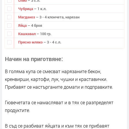
Олио
– 3 с.л.
Чубрица
– 1 к.л.
Магданоз
– 3 - 4 клончета, нарязан
Яйца
– 4 броя
Кашкавал
– 100 гр.
Прясно мляко
– 3 - 4 с.л.
Начин на приготвяне
В голяма купа се смесват нарязаните бекон,
кренвирши, картофи, лук, чушки и краставички.
Прибавят се настърганите домати и подправките.
Гювечетата се намасляват и в тях се разпределят
продуктите.
В съд се разбиват яйцата и към тях се прибавят