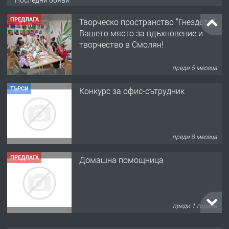
ПРЕДЛАГА
Творческо пространство "Гнездото" -
Вашето място за вдъхновение и
творчество в Смолян!
преди 5 месеца
ТЪРСИ
Конкурс за офис-сътрудник
преди 8 месеца
ПРЕДЛАГА
Домашна помощница
преди 1 година
ПРЕДЛАГА
Къща в Марония, Гърция