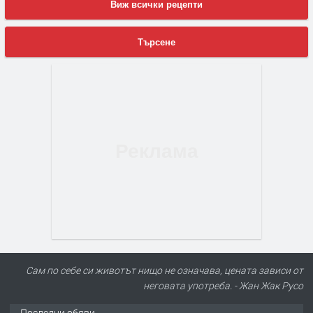
Виж всички рецепти
Търсене
Сам по себе си животът нищо не означава, цената зависи от
неговата употреба. - Жан Жак Русо
Последни обяви