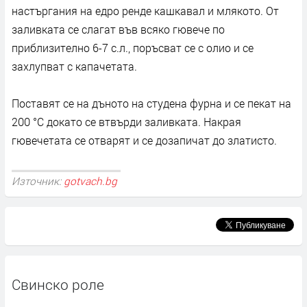
настъргания на едро ренде кашкавал и млякото. От
заливката се слагат във всяко гювече по
приблизително 6-7 с.л., поръсват се с олио и се
захлупват с капачетата.
Поставят се на дъното на студена фурна и се пекат на
200 °С докато се втвърди заливката. Накрая
гювечетата се отварят и се дозапичат до златисто.
Източник:
gotvach.bg
Свинско роле