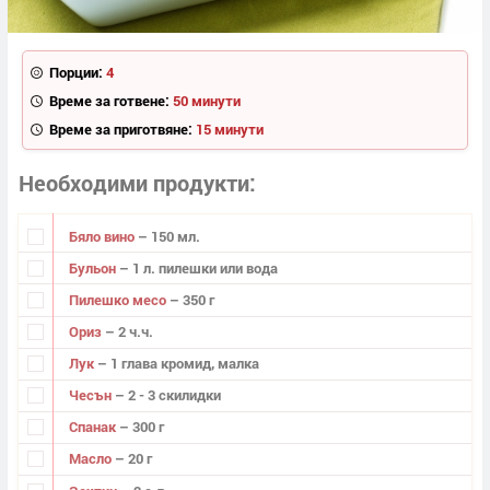
Порции:
4
Време за готвене:
50 минути
Време за приготвяне:
15 минути
Необходими продукти
Бяло вино
– 150 мл.
Бульон
– 1 л. пилешки или вода
Пилешко месо
– 350 г
Ориз
– 2 ч.ч.
Лук
– 1 глава кромид, малка
Чесън
– 2 - 3 скилидки
Спанак
– 300 г
Масло
– 20 г