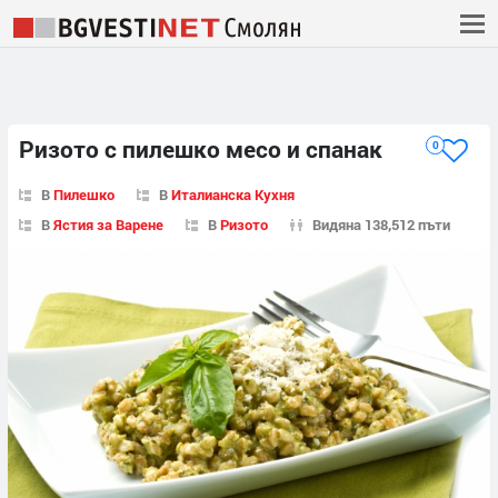
Ризото с пилешко месо и спанак
0
В
Пилешко
В
Италианска Кухня
В
Ястия за Варене
В
Ризото
Видяна 138,512 пъти