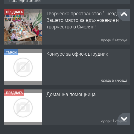
Последни обяви
ПРЕДЛАГА
Творческо пространство "Гнездото" -
Вашето място за вдъхновение и
творчество в Смолян!
преди 5 месеца
ТЪРСИ
Конкурс за офис-сътрудник
преди 8 месеца
ПРЕДЛАГА
Домашна помощница
преди 1 година
ПРЕДЛАГА