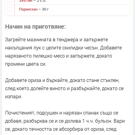
Зехтин
– 2 с.л.
Пармезан
– 30 г
Начин на приготвяне
Загрейте мазнината в тенджера и запържете
накълцания лук с целите скилидки чесън. Добавете
нарязаното пилешко месо и запържете, докато
промени цвета си.
Добавете ориза и бъркайте, докато стане стъклен,
след което долейте виното и разбъркайте, докато се
изпари.
Почистеният, подсушен и нарязан спанак също се
добавя, разбърква се и се долива 1 ч.ч. бульон. Вари
се, докато течността се абсорбира от ориза, след