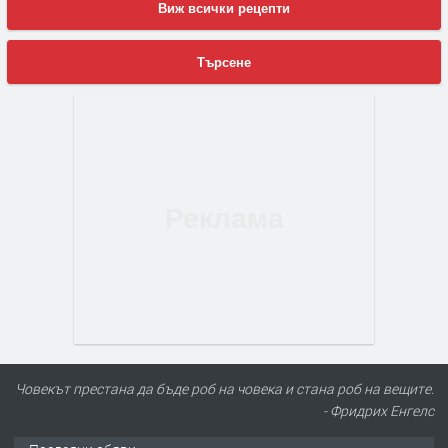
Виж всички рецепти
Търсене
Човекът престана да бъде роб на човека и стана роб на вещите.
- Фридрих Енгелс