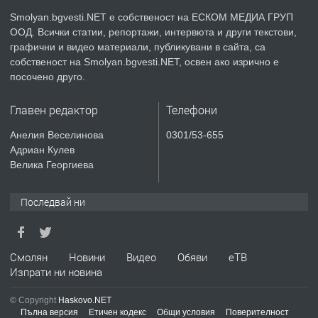
Smolyan.bgvesti.NET е собственост на ЕСКОМ МЕДИА ГРУП
ООД. Всички статии, репортажи, интервюта и други текстови,
преди 2 години
графични и видео материали, публикувани в сайта, са
собственост на Smolyan.bgvesti.NET, освен ако изрично е
ПРЕДЛАГА
КЪЩА В МАРОНЯ
посочено друго.
Главен редактор
Телефони
преди 2 години
Анелия Веселинова
0301/53-655
Адриан Кулев
ТЪРСИ
Търсят се строителни работници
Велика Георгиева
Последвай ни
преди 3 години
ПРЕДЛАГА
Смолян
Новини
Видео
Обяви
еТВ
Давам Заведение Под Наем
Изпрати ни новина
© Copyright
Haskovo.NET
Пълна версия
Етичен кодекс
Общи условия
Поверителност