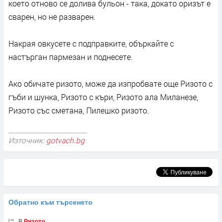
което отново се долива бульон - така, докато оризът е
сварен, но не разварен.
Накрая овкусете с подправките, объркайте с
настърган пармезан и поднесете.
Ако обичате ризото, може да изпробвате още Ризото с
гъби и шунка, Ризото с къри, Ризото ала Миланезе,
Ризото със сметана, Пилешко ризото.
Източник:
gotvach.bg
Обратно към търсенето
В
Ризото