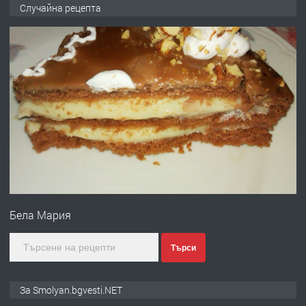
Къща в Марония, Гърция
Случайна рецепта
преди 2 години
ПРЕДЛАГА
УДЪЛЖАВАНЕ НА ЧОВЕШКИЯТ
ЖИВОТ И ПОДОБРЯВАНЕ НА
НЕГОВОТО КАЧЕСТВО
преди 2 години
ПРЕДЛАГА
Имот в Северна Гърция, до Кавала
Бела Мария
преди 2 години
Търси
ПРЕДЛАГА
Иглолистни Пелети клас А1
За Smolyan.bgvesti.NET