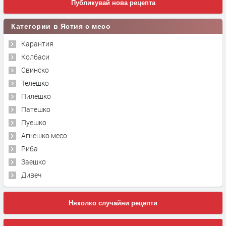
Публикувай нова рецепта
Категории в Ястия с месо
Карантия
Колбаси
Свинско
Телешко
Пилешко
Патешко
Пуешко
Агнешко месо
Риба
Заешко
Дивеч
Няколко случайни рецепти