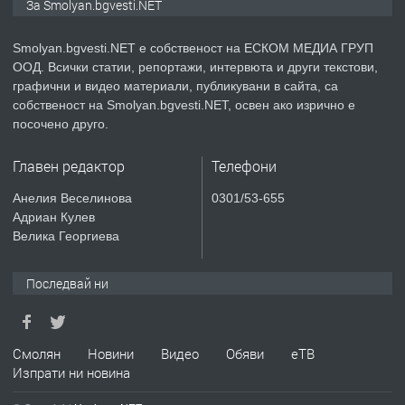
За Smolyan.bgvesti.NET
Smolyan.bgvesti.NET е собственост на ЕСКОМ МЕДИА ГРУП
ООД. Всички статии, репортажи, интервюта и други текстови,
преди 2 години
графични и видео материали, публикувани в сайта, са
собственост на Smolyan.bgvesti.NET, освен ако изрично е
ПРЕДЛАГА
КЪЩА В МАРОНЯ
посочено друго.
Главен редактор
Телефони
преди 2 години
Анелия Веселинова
0301/53-655
Адриан Кулев
ТЪРСИ
Търсят се строителни работници
Велика Георгиева
Последвай ни
преди 3 години
ПРЕДЛАГА
Смолян
Новини
Видео
Обяви
еТВ
Давам Заведение Под Наем
Изпрати ни новина