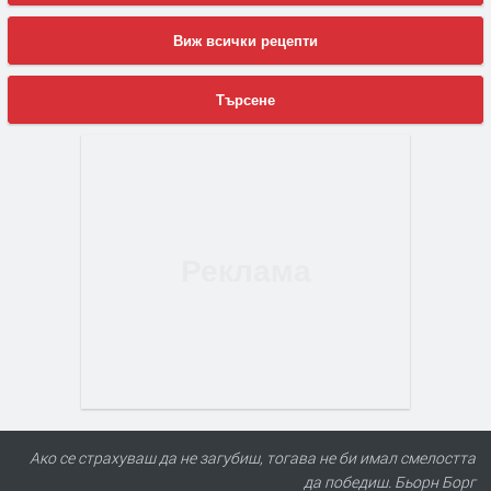
Виж всички рецепти
Търсене
Ако се страхуваш да не загубиш, тогава не би имал смелостта
да победиш. Бьорн Борг