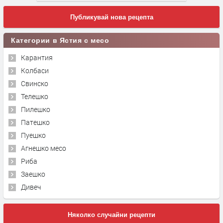
Публикувай нова рецепта
Категории в Ястия с месо
Карантия
Колбаси
Свинско
Телешко
Пилешко
Патешко
Пуешко
Агнешко месо
Риба
Заешко
Дивеч
Няколко случайни рецепти