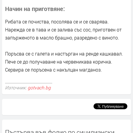
Начин на приготвяне
Рибата се почиства, посолява се и се сварява.
Нарежда се в тава и се залива със сос, приготвен от
запърженото в масло брашно, разредено с виното.
Поръсва се с галета и настърган на ренде кашкавал.
Пече се до получаване на червеникава коричка.
Сервира се поръсена с накълцан магданоз.
Източник:
gotvach.bg
Пъстърва във фолио по сицилиански