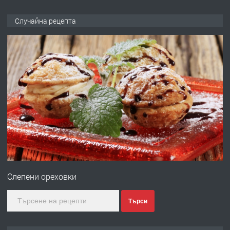
ПРЕДЛАГА
Къща в Марония, Гърция
Случайна рецепта
преди 2 години
ПРЕДЛАГА
УДЪЛЖАВАНЕ НА ЧОВЕШКИЯТ
ЖИВОТ И ПОДОБРЯВАНЕ НА
НЕГОВОТО КАЧЕСТВО
преди 2 години
ПРЕДЛАГА
Имот в Северна Гърция, до Кавала
Слепени ореховки
преди 2 години
Търси
ПРЕДЛАГА
Иглолистни Пелети клас А1