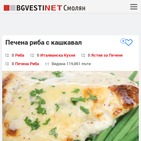
Печена риба с кашкавал
0
В
Риба
В
Италианска Кухня
В
Ястия за Печене
В
Печена Риба
Видяна 119,861 пъти