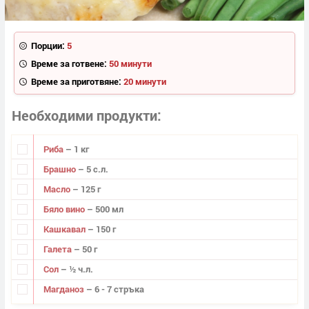
Порции:
5
Време за готвене:
50 минути
Време за приготвяне:
20 минути
Необходими продукти
Риба
– 1 кг
Брашно
– 5 с.л.
Масло
– 125 г
Бяло вино
– 500 мл
Кашкавал
– 150 г
Галета
– 50 г
Сол
– ½ ч.л.
Магданоз
– 6 - 7 стръка