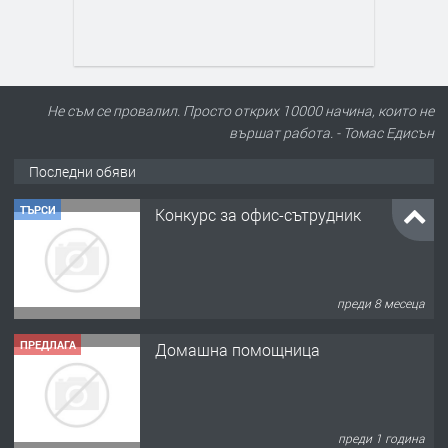
Не съм се провалил. Просто открих 10000 начина, които не
вършат работа. - Томас Едисън
Последни обяви
ТЪРСИ
Конкурс за офис-сътрудник
преди 8 месеца
ПРЕДЛАГА
Домашна помощница
преди 1 година