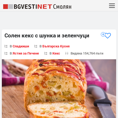
Солен кекс с шунка и зеленчуци
0
В
Сладкиши
В
Българска Кухня
В
Ястия за Печене
В
Кекс
Видяна 154,764 пъти