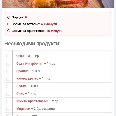
Порции:
6
Време за готвене:
40 минути
Време за приготвяне:
25 минути
Необходими продукти
Яйца
– 4 - 5 бр.
Сода бикарбонат
– 1 ч.л.
Брашно
– 2 ч.ч.
Кисело мляко
– 1 ч.ч.
Шунка
– 100 г
Олио
– 1 к.ч.
Кисели краставички
– 2 бр.
Моркови
– 2 бр. сварени