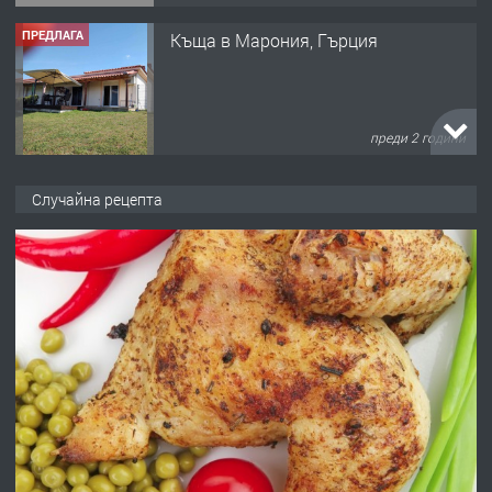
ПРЕДЛАГА
Къща в Марония, Гърция
преди 2 години
ПРЕДЛАГА
УДЪЛЖАВАНЕ НА ЧОВЕШКИЯТ
Случайна рецепта
ЖИВОТ И ПОДОБРЯВАНЕ НА
НЕГОВОТО КАЧЕСТВО
преди 2 години
ПРЕДЛАГА
Имот в Северна Гърция, до Кавала
преди 2 години
ПРЕДЛАГА
Иглолистни Пелети клас А1