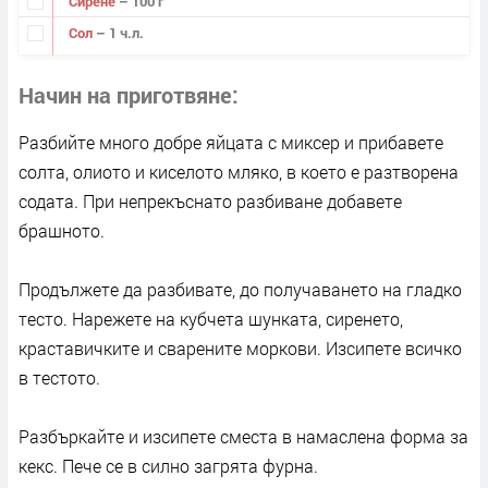
Сирене
– 100 г
Сол
– 1 ч.л.
Начин на приготвяне
Разбийте много добре яйцата с миксер и прибавете
солта, олиото и киселото мляко, в което е разтворена
содата. При непрекъснато разбиване добавете
брашното.
Продължете да разбивате, до получаването на гладко
тесто. Нарежете на кубчета шунката, сиренето,
краставичките и сварените моркови. Изсипете всичко
в тестото.
Разбъркайте и изсипете сместа в намаслена форма за
кекс. Пече се в силно загрята фурна.