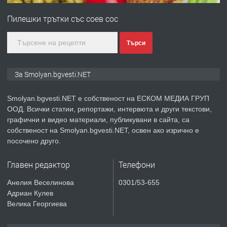
Пилешки трътки със соев сос
преди 2 години
Търси
ПРЕДЛАГА
КЪЩА В МАРОНЯ
За Smolyan.bgvesti.NET
Smolyan.bgvesti.NET е собственост на ЕСКОМ МЕДИА ГРУП
ООД. Всички статии, репортажи, интервюта и други текстови,
преди 2 години
графични и видео материали, публикувани в сайта, са
собственост на Smolyan.bgvesti.NET, освен ако изрично е
ТЪРСИ
Търсят се строителни работници
посочено друго.
Главен редактор
Телефони
преди 3 години
Анелия Веселинова
0301/53-655
Адриан Кулев
ПРЕДЛАГА
Давам Заведение Под Наем
Велика Георгиева