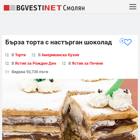
Бърза торта с настърган шоколад
0
В
Торти
В
Американска Кухня
В
Ястия за Рожден Ден
В
Ястия за Печене
Видяна 92,735 пъти