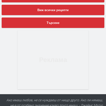
Виж всички рецепти
Търсене
Ако имаш любов, не се нуждаеш от нищо друго. Ако ли нямаш,
не е от особено значение какво друго имаш. - Джеймс Матю