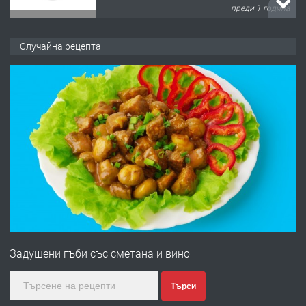
преди 1 година
ПРЕДЛАГА
Къща в Марония, Гърция
Случайна рецепта
преди 2 години
ПРЕДЛАГА
УДЪЛЖАВАНЕ НА ЧОВЕШКИЯТ
ЖИВОТ И ПОДОБРЯВАНЕ НА
НЕГОВОТО КАЧЕСТВО
преди 2 години
ПРЕДЛАГА
Имот в Северна Гърция, до Кавала
Задушени гъби със сметана и вино
преди 2 години
Търси