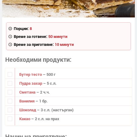
Порции:
8
Време за готвене:
50 минути
Време за приготвяне:
10 минути
Необходими продукти
Бутер тесто
– 500 г
Пудра захар
– 5 с.л.
Сметана
– 2 ч.ч.
Ванилия
– 1 бр.
Шоколад
– 3 с.л. (настърган)
Какао
– 2 с.л. на прах
Начин на приготвяне