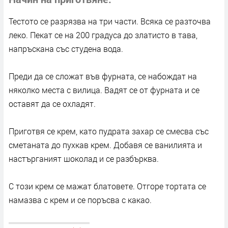
Тестото се разрязва на три части. Всяка се разточва
леко. Пекат се на 200 градуса до златисто в тава,
напръскана със студена вода.
Преди да се сложат във фурната, се набождат на
няколко места с вилица. Вадят се от фурната и се
оставят да се охладят.
Приготвя се крем, като пудрата захар се смесва със
сметаната до пухкав крем. Добавя се ванилията и
настърганият шоколад и се разбърква.
С този крем се мажат блатовете. Отгоре тортата се
намазва с крем и се поръсва с какао.