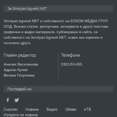
ПРЕДЛАГА
Иглолистни Пелети клас А1
За Smolyan.bgvesti.NET
Smolyan.bgvesti.NET е собственост на ЕСКОМ МЕДИА ГРУП
ООД. Всички статии, репортажи, интервюта и други текстови,
преди 2 години
графични и видео материали, публикувани в сайта, са
собственост на Smolyan.bgvesti.NET, освен ако изрично е
ПРЕДЛАГА
КЪЩА В МАРОНЯ
посочено друго.
Главен редактор
Телефони
преди 2 години
Анелия Веселинова
0301/53-655
Адриан Кулев
ТЪРСИ
Търсят се строителни работници
Велика Георгиева
Последвай ни
преди 3 години
ПРЕДЛАГА
Смолян
Новини
Видео
Обяви
еТВ
Давам Заведение Под Наем
Изпрати ни новина