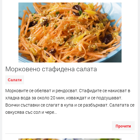
Морковено стафидена салата
Салати
Морковите се обелват и рендосват. Стафидите се накисват в
хладка вода за около 20 мин, изваждат и се подсушават.
Всички съставки се слагат в купа и се разбъркват. Салатата се
овкусява със сол и чере...
Прочети