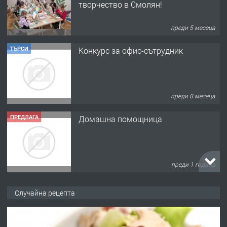
преди 5 месеца
ТЪРСИ
Конкурс за офис-сътрудник
преди 8 месеца
ПРЕДЛАГА
Домашна помощница
преди 1 година
ПРЕДЛАГА
Къща в Марония, Гърция
Случайна рецепта
преди 2 години