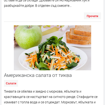
оставете да се охлади. Добавете ситно нарязания лук и
разбъркайте добре. В отделен съд смесете...
Прочети
Американска салата от тиква
Салати
Тиквата се обелва и заедно с моркова, ябълката и
краставицата се настъргват на ситното ренде. Стафидите се
измиват с топла вода и се отцеждат. Морковът, ябълката и