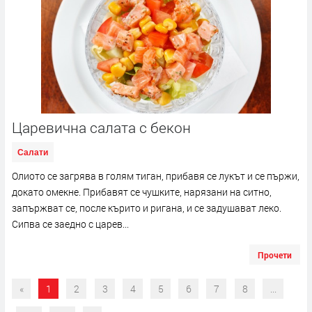
Царевична салата с бекон
Салати
Олиото се загрява в голям тиган, прибавя се лукът и се пържи,
докато омекне. Прибавят се чушките, нарязани на ситно,
запържват се, после кърито и ригана, и се задушават леко.
Сипва се заедно с царев...
Прочети
«
1
2
3
4
5
6
7
8
...