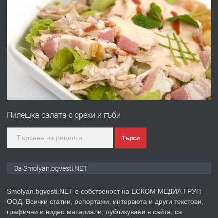
ПРЕДЛАГА
УДЪЛЖАВАНЕ НА ЧОВЕШКИЯТ
ЖИВОТ И ПОДОБРЯВАНЕ НА
НЕГОВОТО КАЧЕСТВО
преди 2 години
ПРЕДЛАГА
Имот в Северна Гърция, до Кавала
Пилешка салата с орехи и гъби
преди 2 години
Търси
ПРЕДЛАГА
Иглолистни Пелети клас А1
За Smolyan.bgvesti.NET
Smolyan.bgvesti.NET е собственост на ЕСКОМ МЕДИА ГРУП
преди 2 години
ООД. Всички статии, репортажи, интервюта и други текстови,
графични и видео материали, публикувани в сайта, са
ПРЕДЛАГА
КЪЩА В МАРОНЯ