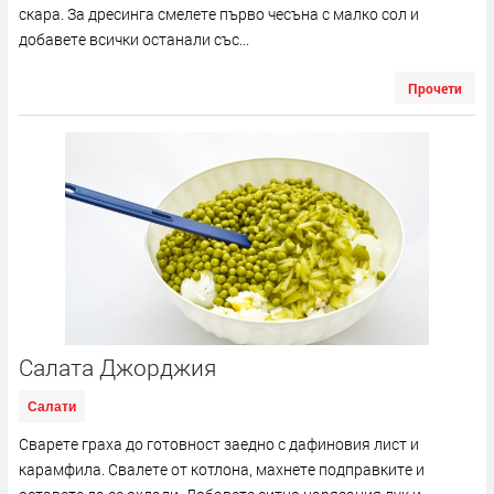
скара. За дресинга смелете първо чесъна с малко сол и
добавете всички останали със...
Прочети
Салата Джорджия
Салати
Сварете граха до готовност заедно с дафиновия лист и
карамфила. Свалете от котлона, махнете подправките и