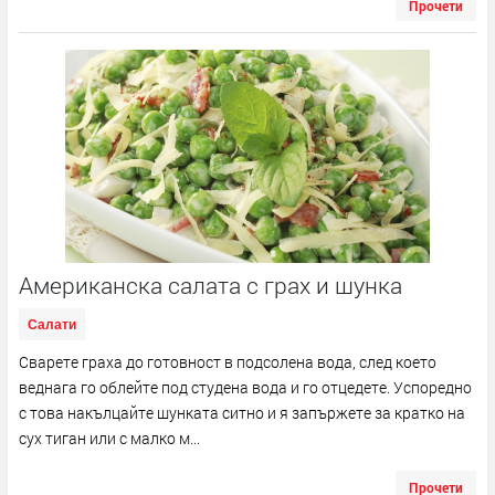
Прочети
Американска салата с грах и шунка
Салати
Сварете граха до готовност в подсолена вода, след което
веднага го облейте под студена вода и го отцедете. Успоредно
с това накълцайте шунката ситно и я запържете за кратко на
сух тиган или с малко м...
Прочети