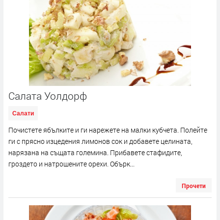
Салата Уолдорф
Салати
Почистете ябълките и ги нарежете на малки кубчета. Полейте
ги с прясно изцедения лимонов сок и добавете целината,
нарязана на същата големина. Прибавете стафидите,
гроздето и натрошените орехи. Обърк...
Прочети