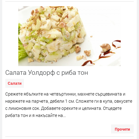
Салата Уолдорф с риба тон
Салати
Срежете ябълките на четвъртинки, махнете сърцевината и
нарежете на парчета, дебели 1 см. Сложете ги в купа, овкусете
с лимоновия сок. Добавете орехите и целината. Отцедете
рибата тон и я накъсайте на...
Прочети