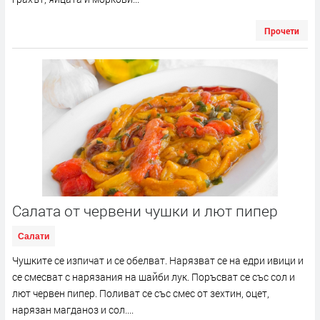
Прочети
Салата от червени чушки и лют пипер
Салати
Чушките се изпичат и се обелват. Нарязват се на едри ивици и
се смесват с нарязания на шайби лук. Поръсват се със сол и
лют червен пипер. Поливат се със смес от зехтин, оцет,
нарязан магданоз и сол....