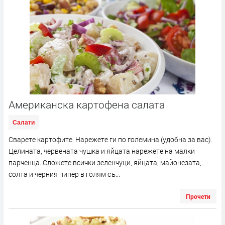
Американска картофена салата
Салати
Сварете картофите. Нарежете ги по големина (удобна за вас).
Целината, червената чушка и яйцата нарежете на малки
парченца. Сложете всички зеленчуци, яйцата, майонезата,
солта и черния пипер в голям съ...
Прочети