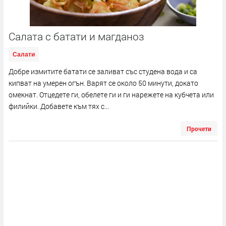
Салата с батати и магданоз
Салати
Добре измитите батати се заливат със студена вода и са
кипват на умерен огън. Варят се около 50 минути, докато
омекнат. Отцедете ги, обелете ги и ги нарежете на кубчета или
филийки. Добавете към тях с...
Прочети