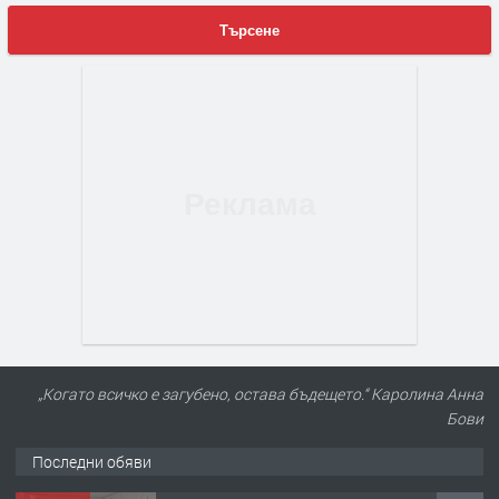
Търсене
„Когато всичко е загубено, остава бъдещето.“ Каролина Анна
Бови
Последни обяви