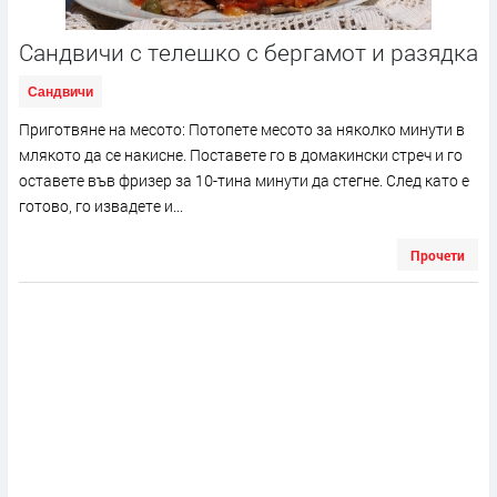
Сандвичи с телешко с бергамот и разядка
Сандвичи
Приготвяне на месото: Потопете месото за няколко минути в
млякото да се накисне. Поставете го в домакински стреч и го
оставете във фризер за 10-тина минути да стегне. След като е
готово, го извадете и...
Прочети