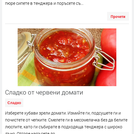
пюре сипете в тенджера и поръсете съ...
Прочети
Сладко от червени домати
Сладко
Изберете хубави зрели домати. Измийте ги, подсушете ги и
почистете от чепките. Смелете ги в месомелачка без да белите
люспите, като ги събирате в подходяща тенджера с широко
дъно. Отгоре наръсете до...