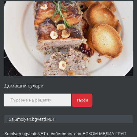
преди 2 години
ПРЕДЛАГА
УДЪЛЖАВАНЕ НА ЧОВЕШКИЯТ
ЖИВОТ И ПОДОБРЯВАНЕ НА
НЕГОВОТО КАЧЕСТВО
преди 2 години
ПРЕДЛАГА
Имот в Северна Гърция, до Кавала
Домашни сухари
преди 2 години
Търси
ПРЕДЛАГА
Иглолистни Пелети клас А1
За Smolyan.bgvesti.NET
Smolyan.bgvesti.NET е собственост на ЕСКОМ МЕДИА ГРУП