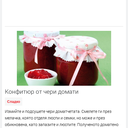
Конфитюр от чери домати
Сладко
Измийте и подсушете чери доматчетата. Смелете ги през
мелачка, която отделя люспи и семки, но може и през
обикновена, като запазите и люспите. Полученото доматено