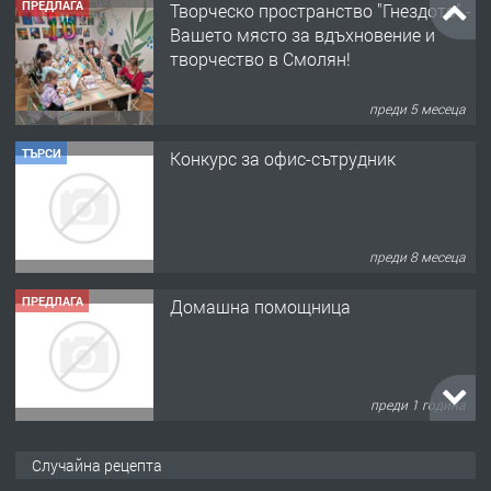
ПРЕДЛАГА
Творческо пространство "Гнездото" -
Вашето място за вдъхновение и
творчество в Смолян!
преди 5 месеца
ТЪРСИ
Конкурс за офис-сътрудник
преди 8 месеца
ПРЕДЛАГА
Домашна помощница
преди 1 година
ПРЕДЛАГА
Къща в Марония, Гърция
Случайна рецепта