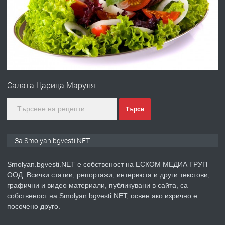
НЕГОВОТО КАЧЕСТВО
преди 2 години
ПРЕДЛАГА
Имот в Северна Гърция, до Кавала
Салата Царица Маруля
преди 2 години
Търси
ПРЕДЛАГА
Иглолистни Пелети клас А1
За Smolyan.bgvesti.NET
Smolyan.bgvesti.NET е собственост на ЕСКОМ МЕДИА ГРУП
преди 2 години
ООД. Всички статии, репортажи, интервюта и други текстови,
графични и видео материали, публикувани в сайта, са
ПРЕДЛАГА
КЪЩА В МАРОНЯ
собственост на Smolyan.bgvesti.NET, освен ако изрично е
посочено друго.