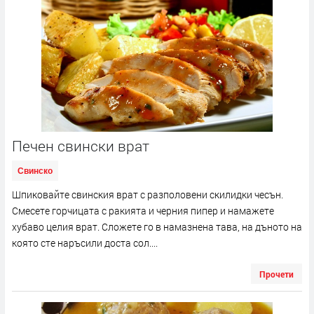
Печен свински врат
Свинско
Шпиковайте свинския врат с разполовени скилидки чесън.
Смесете горчицата с ракията и черния пипер и намажете
хубаво целия врат. Сложете го в намазнена тава, на дъното на
която сте наръсили доста сол....
Прочети