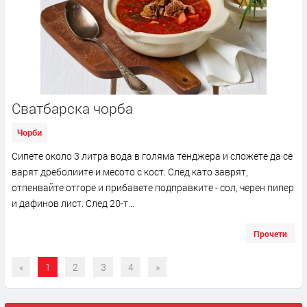
Сватбарска чорба
Чорби
Сипете около 3 литра вода в голяма тенджера и сложете да се
варят дреболиите и месото с кост. След като заврят,
отпенвайте отгоре и прибавете подправките - сол, черeн пипер
и дафинов лист. След 20-т...
Прочети
«
1
2
3
4
»