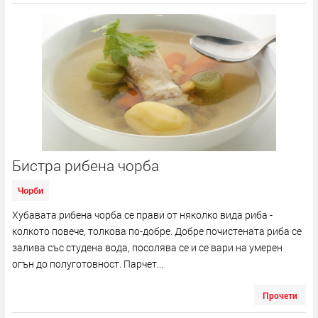
Бистра рибена чорба
Чорби
Хубавата рибена чорба се прави от няколко вида риба -
колкото повече, толкова по-добре. Добре почистената риба се
залива със студена вода, посолява се и се вари на умерен
огън до полуготовност. Парчет...
Прочети