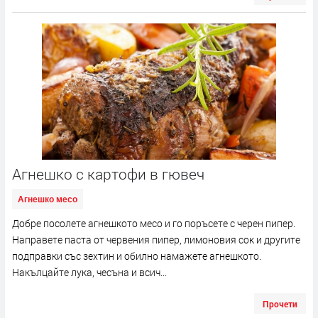
Агнешко с картофи в гювеч
Агнешко месо
Добре посолете агнешкото месо и го поръсете с черен пипер.
Направете паста от червения пипер, лимоновия сок и другите
подправки със зехтин и обилно намажете агнешкото.
Накълцайте лука, чесъна и всич...
Прочети