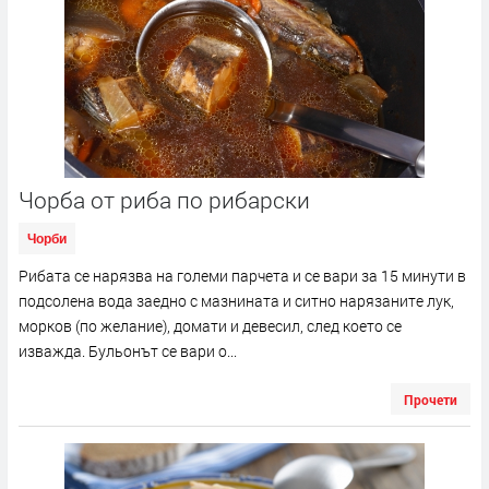
Чорба от риба по рибарски
Чорби
Рибата се нарязва на големи парчета и се вари за 15 минути в
подсолена вода заедно с мазнината и ситно нарязаните лук,
морков (по желание), домати и девесил, след което се
изважда. Бульонът се вари о...
Прочети