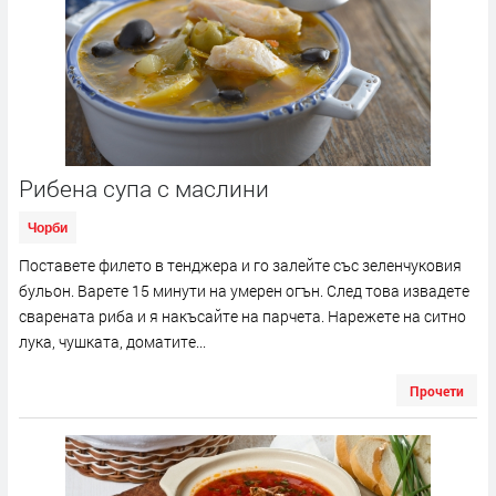
Рибена супа с маслини
Чорби
Поставете филето в тенджера и го залейте със зеленчуковия
бульон. Варете 15 минути на умерен огън. След това извадете
сварената риба и я накъсайте на парчета. Нарежете на ситно
лука, чушката, доматите...
Прочети