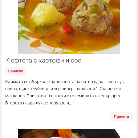
Кюфтета с картофи и сос
Свинско
Каймата се обърква с нарязаната на ситно една глава лук,
ориза, щипка чубрица и чер пипер, нарязани 1-2 клончета
магданоз. Приготвят се топки с големината на едър орех.
Втората глава лук се нарязва и...
Прочети