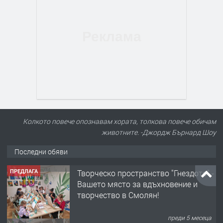
Колкото повече опознавам хората, толкова повече обичам
животните. -Джордж Бърнард Шоу
Последни обяви
ПРЕДЛАГА
Творческо пространство "Гнездото" -
Вашето място за вдъхновение и
творчество в Смолян!
преди 5 месеца