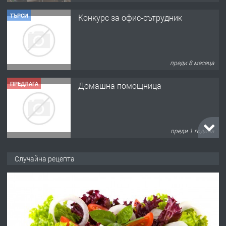
ТЪРСИ
Конкурс за офис-сътрудник
преди 8 месеца
ПРЕДЛАГА
Домашна помощница
преди 1 година
ПРЕДЛАГА
Къща в Марония, Гърция
Случайна рецепта
преди 2 години
ПРЕДЛАГА
УДЪЛЖАВАНЕ НА ЧОВЕШКИЯТ
ЖИВОТ И ПОДОБРЯВАНЕ НА