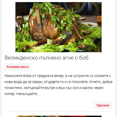
Великденско пълнено агне с боб
Агнешко месо
Накиснете боба от предната вечер, а на сутринта го сложете с
нова вода да се свари, отцедете го и го посолете. Агнето, добре
почистено, натъркайте вътре и вън със сол и малко черен
пипер. Накълцайте...
Прочети