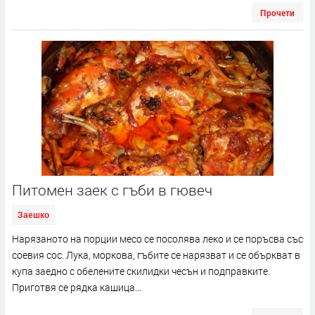
Прочети
Питомен заек с гъби в гювеч
Заешко
Нарязаното на порции месо се посолява леко и се поръсва със
соевия сос. Лука, моркова, гъбите се нарязват и се объркват в
купа заедно с обелените скилидки чесън и подправките.
Приготвя се рядка кашица...