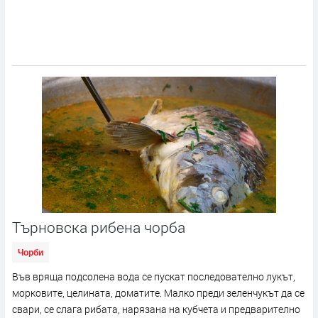
Търновска рибена чорба
Чорби
Във вряща подсолена вода се пускат последователно лукът,
морковите, целината, доматите. Малко преди зеленчукът да се
свари, се слага рибата, нарязана на кубчета и предварително