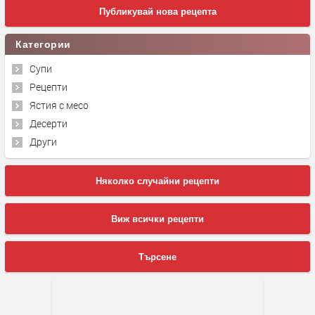
Публикувай нова рецепта
Категории
Супи
Рецепти
Ястия с месо
Десерти
Други
Няколко случайни рецепти
Виж всички рецепти
Търсене