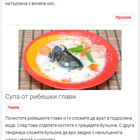
натъркана с винена кис...
Прочети
Супа от рибешки глави
Чорби
Почистете рибешките глави и ги сложете да врат в подсолена
вода. След това отделете костите и прецедете бульона. С друга
тенджера сложете бульона да ври заедно с накълцаната
ситно целина и моркови....