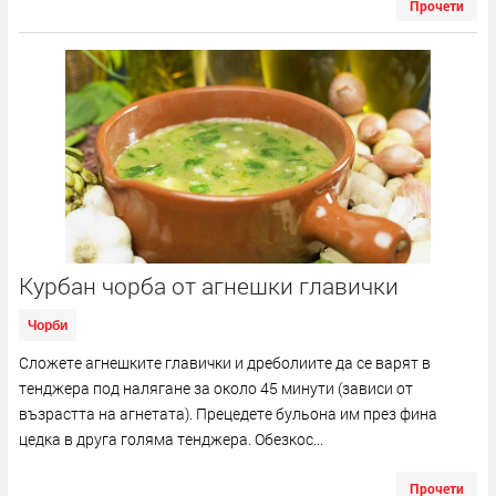
Прочети
Курбан чорба от агнешки главички
Чорби
Сложете агнешките главички и дреболиите да се варят в
тенджера под налягане за около 45 минути (зависи от
възрастта на агнетата). Прецедете бульона им през фина
цедка в друга голяма тенджера. Обезкос...
Прочети