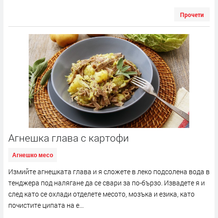
Прочети
Агнешка глава с картофи
Агнешко месо
Измийте агнешката глава и я сложете в леко подсолена вода в
тенджера под налягане да се свари за по-бързо. Извадете я и
след като се охлади отделете месото, мозъка и езика, като
почистите ципата на е...