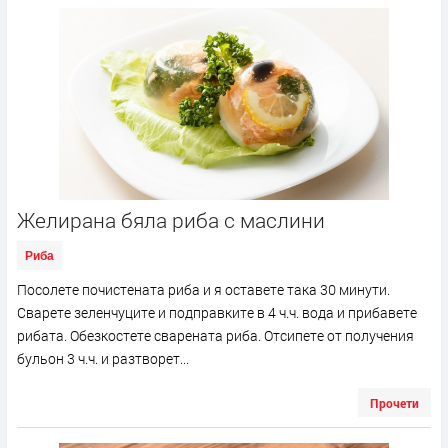
Желирана бяла риба с маслини
Риба
Посолете почистената риба и я оставете така 30 минути.
Сварете зеленчуците и подправките в 4 ч.ч. вода и прибавете
рибата. Обезкостете сварената риба. Отсипете от получения
бульон 3 ч.ч. и разтворет...
Прочети