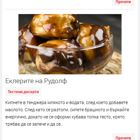
Прочети
Еклерите на Рудолф
Тестени десерти
Кипнете в тенджера млякото и водата, след което добавете
маслото. След като се разтопи, сипете брашното и бъркайте
енергично, докато не се оформи хубава топка тесто, която
трябва да се запече и да се...
Прочети