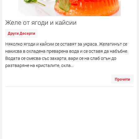
Желе от ягоди и кайсии
Други Десерти
Няколко ягоди и кайсии се оставят за украса. Желатинът се
накисва в охладена преварена вода и се оставя да набъбне.
Водата се смесва със захарта, вари се на слаб огън до
разтваряне на кристалите, охла...
Прочети