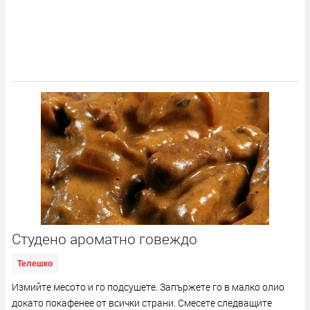
Студено ароматно говеждо
Телешко
Измийте месото и го подсушете. Запържете го в малко олио
докато покафенее от всички страни. Смесете следващите