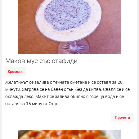
Маков мус със стафиди
Кремове
Желатинът се залива с течната сметана и се оставя за 20
минути. Загрява се на бавен огън, без да кипва. Сваля се и се
охлажда леко. Макът се залива обилно с гореща вода и се
оставя за 15 минути. Отце...
Прочети