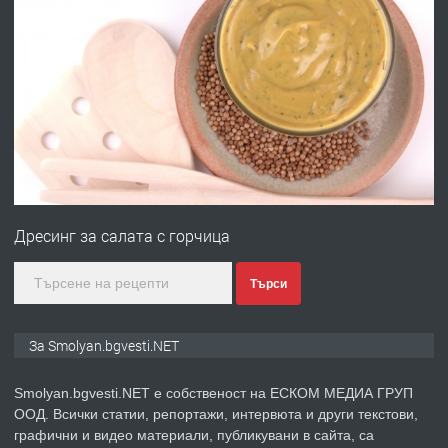
преди 2 години
ПРЕДЛАГА
УДЪЛЖАВАНЕ НА ЧОВЕШКИЯТ
ЖИВОТ И ПОДОБРЯВАНЕ НА
НЕГОВОТО КАЧЕСТВО
преди 2 години
ПРЕДЛАГА
Имот в Северна Гърция, до Кавала
Дресинг за салата с горчица
преди 2 години
Търси
ПРЕДЛАГА
Иглолистни Пелети клас А1
За Smolyan.bgvesti.NET
Smolyan.bgvesti.NET е собственост на ЕСКОМ МЕДИА ГРУП
ООД. Всички статии, репортажи, интервюта и други текстови,
преди 2 години
графични и видео материали, публикувани в сайта, са