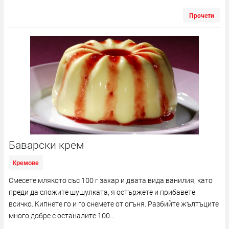
Прочети
Баварски крем
Кремове
Смесете млякото със 100 г захар и двата вида ванилия, като
преди да сложите шушулката, я остържете и прибавете
всичко. Кипнете го и го снемете от огъня. Разбийте жълтъците
много добре с останалите 100...