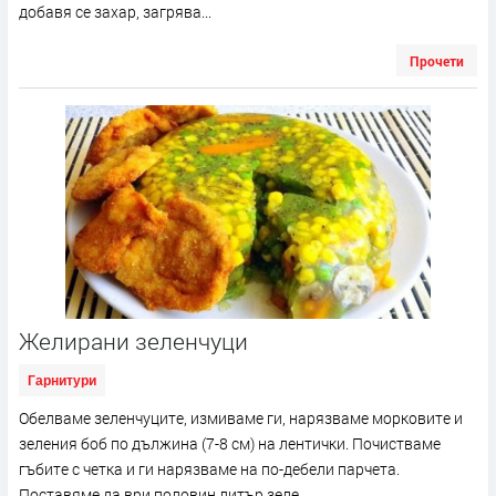
добавя се захар, загрява...
Прочети
Желирани зеленчуци
Гарнитури
Обелваме зеленчуците, измиваме ги, нарязваме морковите и
зеления боб по дължина (7-8 см) на лентички. Почистваме
гъбите с четка и ги нарязваме на по-дебели парчета.
Поставяме да ври половин литър зеле...