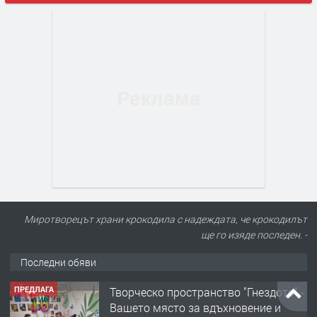
Миротворецът храни крокодила с надеждата, че крокодилът
ще го изяде последен. -
Последни обяви
ПРЕДЛАГА
Творческо пространство "Гнездото" -
Вашето място за вдъхновение и