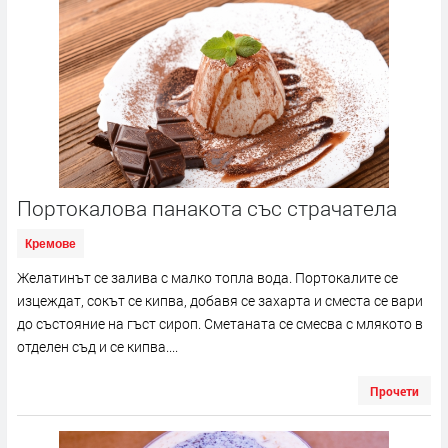
Портокалова панакота със страчатела
Кремове
Желатинът се залива с малко топла вода. Портокалите се
изцеждат, сокът се кипва, добавя се захарта и сместа се вари
до състояние на гъст сироп. Сметаната се смесва с млякото в
отделен съд и се кипва....
Прочети