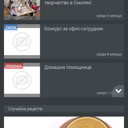
творчество в Смолян!
преди 5 месеца
ТЪРСИ
Конкурс за офис-сътрудник
преди 8 месеца
ПРЕДЛАГА
Домашна помощница
преди 1 година
ПРЕДЛАГА
Къща в Марония, Гърция
Случайна рецепта