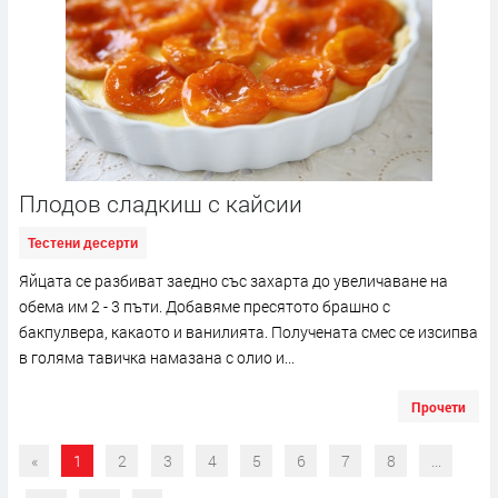
Плодов сладкиш с кайсии
Тестени десерти
Яйцата се разбиват заедно със захарта до увеличаване на
обема им 2 - 3 пъти. Добавяме пресятото брашно с
бакпулвера, какаото и ванилията. Получената смес се изсипва
в голяма тавичка намазана с олио и...
Прочети
«
1
2
3
4
5
6
7
8
...