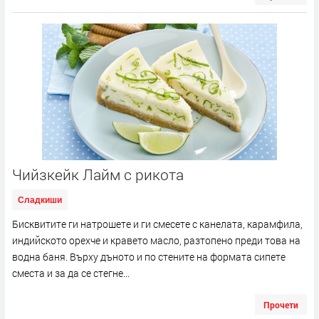
Чийзкейк Лайм с рикота
Сладкиши
Бисквитите ги натрошете и ги смесете с канелата, карамфила,
индийското орехче и кравето масло, разтопено преди това на
водна баня. Върху дъното и по стените на формата сипете
сместа и за да се стегне...
Прочети