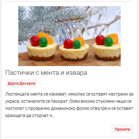
Пастички с мента и извара
Други Десерти
Листенцата мента се измиват, няколко се оставят настрани за
украса, останалите се пасират. Осем високи стъклени чаши се
постилат с прозрачно домакинско фолио отвътре и се оставят
краищата да стърчат н...
Прочети