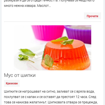
размрази и да се отцеди течността. Получава се нещо като
много нежна извара. Маслот...
Прочети
Мус от шипки
Кремове
Шипките се натрошават на ситно, заливат се с вряла вода,
похлупват се с капак и се оставят да престоят 12 часа. След
това се накисва желатинът. Шипковата отвара се прецежда,