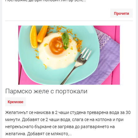
Прочети
Пармско желе с портокали
Кремове
Желатинът се накисва в 2 чаши студена преварена вода за 30
минути. Добавят се 2 чаши вода, слага се на котлона и при
непрекъснато бъркане се загрява до разтварянето на
желатина. Добавят се млякото,...