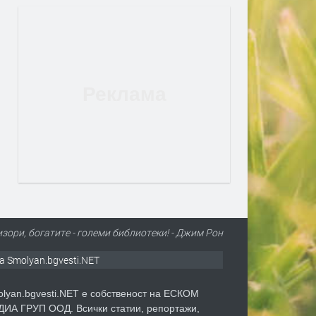
зори, богатите - големи библиотеки! - Джим Рон
а Smolyan.bgvesti.NET
lyan.bgvesti.NET е собственост на ЕСКОМ
ИА ГРУП ООД. Всички статии, репортажи,