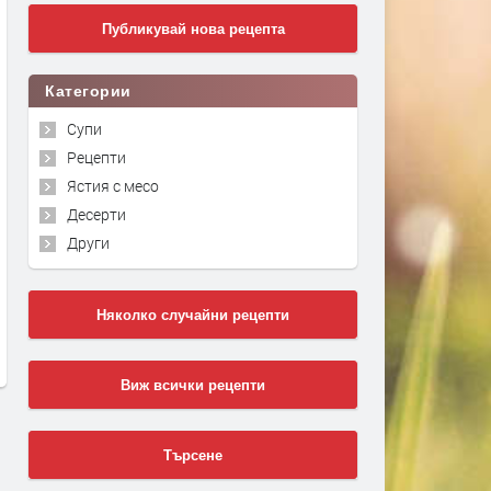
Публикувай нова рецепта
Категории
Супи
Рецепти
Ястия с месо
Десерти
Други
Няколко случайни рецепти
Виж всички рецепти
Търсене