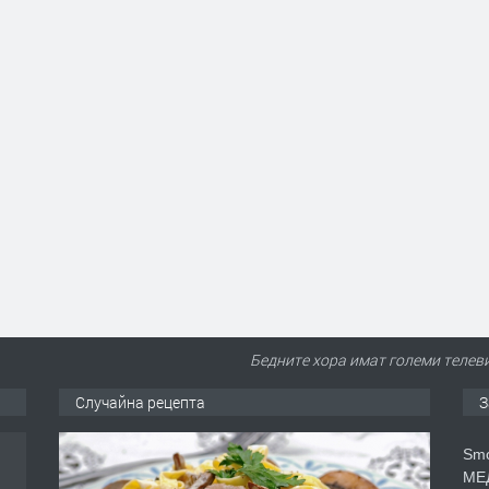
Бедните хора имат големи телеви
Случайна рецепта
З
Smo
МЕД