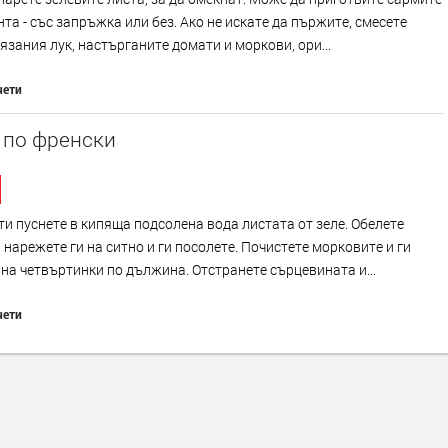
нта - със запръжка или без. Ако не искате да пържите, смесете
язания лук, настърганите домати и моркови, ори...
чети
 по френски
ти пуснете в кипяща подсолена вода листата от зеле. Обелете
 нарежете ги на ситно и ги посолете. Почистете морковите и ги
на четвъртинки по дължина. Отстранете сърцевината и...
чети