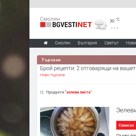
°C
30
Смолян
България
Светът
Нов
Търсене
Брой рецепти: 2 отговарящи на вашет
Ново търсене
Продукти "
зелеви листа
"
Зелеви
Свинско
Първо поп