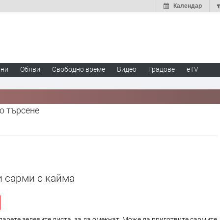
Календар
ини
Обяви
Свободно време
Видео
Градове
eTV
о търсене
 сарми с кайма
арете зелевите листа, за да омекнат. Може да приготвите сармите