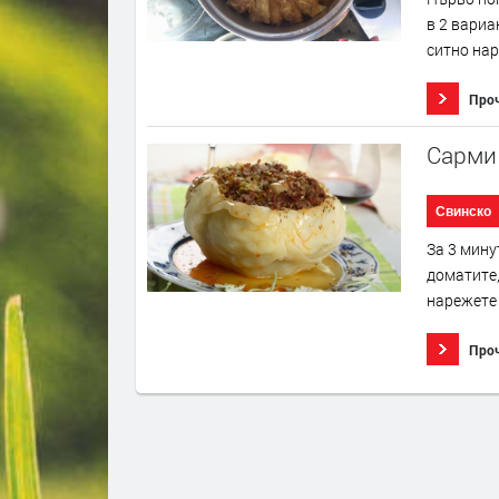
в 2 вариа
ситно нар
Про
Сарми
Свинско
За 3 мину
доматите,
нарежете 
Про