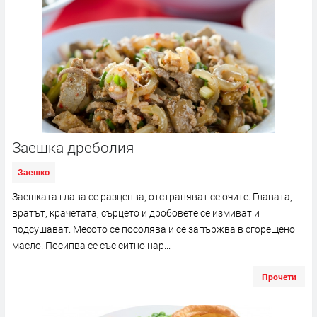
Заешка дреболия
Заешко
Заешката глава се разцепва, отстраняват се очите. Главата,
вратът, крачетата, сърцето и дробовете се измиват и
подсушават. Месото се посолява и се запържва в сгорещено
масло. Посипва се със ситно нар...
Прочети