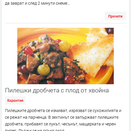
да заврат и след 2 минути снеме...
Прочети
Пилешки дробчета с плод от хвойна
Карантия
Пилешките дробчета се измиват, изрязват се сухожилията и
се режат на парченца. В зехтинът се запържват пилешките
дробчета, прибавят се лукът, чесънът, мащерката и черен
пипер. Държи се на огъня окол...