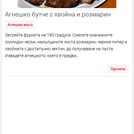
Aгнешко бутче с хвойна и розмарин
Агнешко месо
Загрейте фурната на 190 градуса. Смесете смачканите
скилидки чесън, накълцаните листа розмарин, черния пипер и
хвойната с достатъчно зехтин, до получаване на паста.
Извадете агнешкото, което е предва...
Прочети