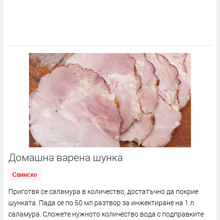
Домашна варена шунка
Свинско
Приготвя се саламура в количество, достатъчно да покрие
шунката. Пада се по 50 мл разтвор за инжектиране на 1 л
саламура. Сложете нужното количество вода с подправките