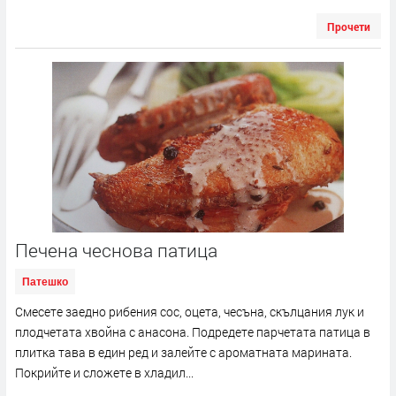
Прочети
Печена чеснова патица
Патешко
Смесете заедно рибения сос, оцета, чесъна, скълцания лук и
плодчетата хвойна с анасона. Подредете парчетата патица в
плитка тава в един ред и залейте с ароматната марината.
Покрийте и сложете в хладил...