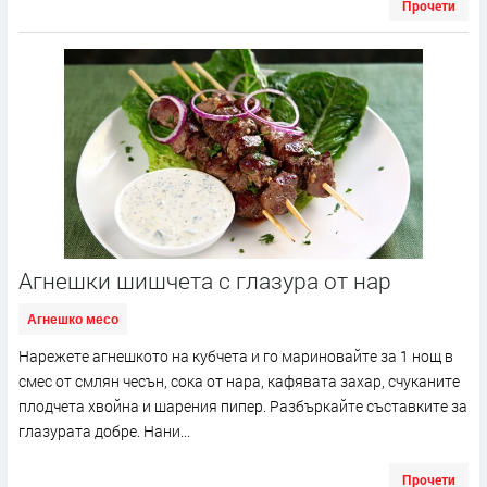
Прочети
Агнешки шишчета с глазура от нар
Агнешко месо
Нарежете агнешкото на кубчета и го мариновайте за 1 нощ в
смес от смлян чесън, сока от нара, кафявата захар, счуканите
плодчета хвойна и шарения пипер. Разбъркайте съставките за
глазурата добре. Нани...
Прочети