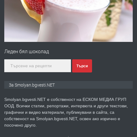
ЖИВОТ И ПОДОБРЯВАНЕ НА
НЕГОВОТО КАЧЕСТВО
преди 2 години
ПРЕДЛАГА
Имот в Северна Гърция, до Кавала
Леден бял шоколад
преди 2 години
Търси
ПРЕДЛАГА
Иглолистни Пелети клас А1
За Smolyan.bgvesti.NET
Smolyan.bgvesti.NET е собственост на ЕСКОМ МЕДИА ГРУП
ООД. Всички статии, репортажи, интервюта и други текстови,
преди 2 години
графични и видео материали, публикувани в сайта, са
собственост на Smolyan.bgvesti.NET, освен ако изрично е
ПРЕДЛАГА
КЪЩА В МАРОНЯ
посочено друго.