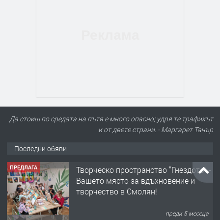
Да стоиш по средата на пътя е много опасно; удря те трафикът
и от двете страни. - Маргарет Тачър
Последни обяви
ПРЕДЛАГА
Творческо пространство "Гнездото" -
Вашето място за вдъхновение и
творчество в Смолян!
преди 5 месеца