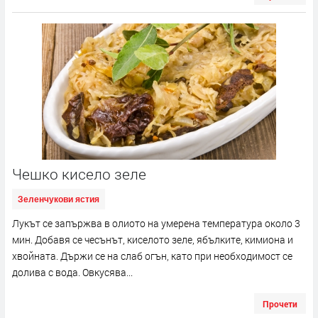
Чешко кисело зеле
Зеленчукови ястия
Лукът се запържва в олиото на умерена температура около 3
мин. Добавя се чесънът, киселото зеле, ябълките, кимиона и
хвойната. Държи се на слаб огън, като при необходимост се
долива с вода. Овкусява...
Прочети