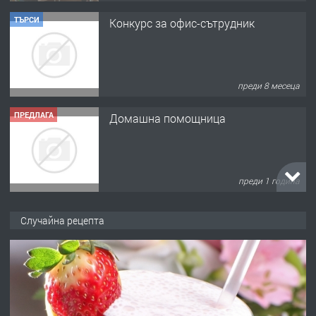
ТЪРСИ
Конкурс за офис-сътрудник
преди 8 месеца
ПРЕДЛАГА
Домашна помощница
преди 1 година
ПРЕДЛАГА
Къща в Марония, Гърция
Случайна рецепта
преди 2 години
ПРЕДЛАГА
УДЪЛЖАВАНЕ НА ЧОВЕШКИЯТ