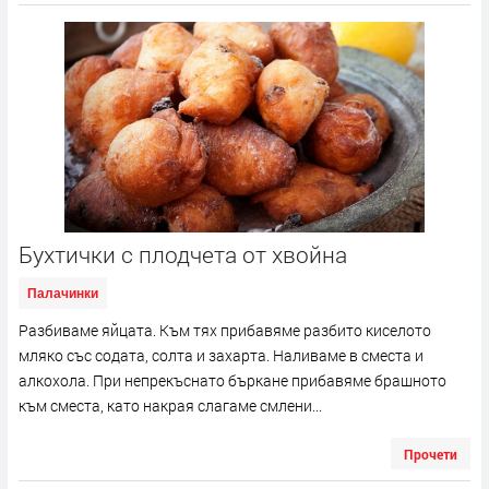
Бухтички с плодчета от хвойна
Палачинки
Разбиваме яйцата. Към тях прибавяме разбито киселото
мляко със содата, солта и захарта. Наливаме в сместа и
алкохола. При непрекъснато бъркане прибавяме брашното
към сместа, като накрая слагаме смлени...
Прочети