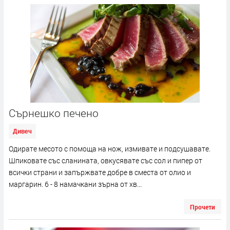
Сърнешко печено
Дивеч
Одирате месото с помоща на нож, измивате и подсушавате.
Шпиковате със сланината, овкусявате със сол и пипер от
всички страни и запържвате добре в сместа от олио и
маргарин. 6 - 8 намачкани зърна от хв...
Прочети