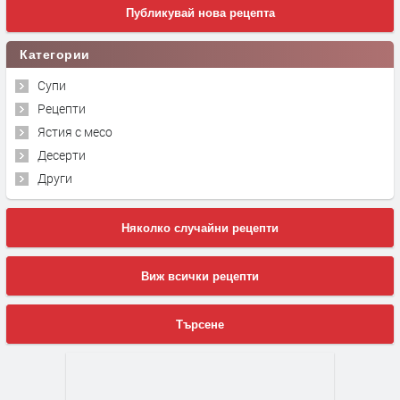
Публикувай нова рецепта
Категории
Супи
Рецепти
Ястия с месо
Десерти
Други
Няколко случайни рецепти
Виж всички рецепти
Търсене