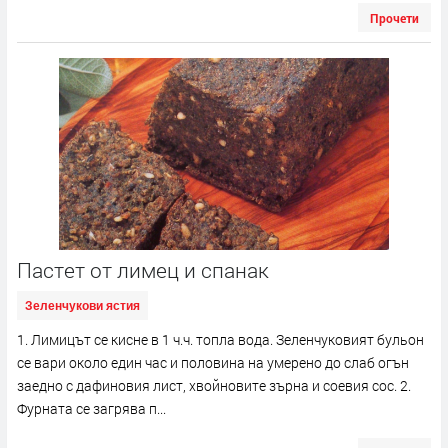
Прочети
Пастет от лимец и спанак
Зеленчукови ястия
1. Лимицът се кисне в 1 ч.ч. топла вода. Зеленчуковият бульон
се вари около един час и половина на умерено до слаб огън
заедно с дафиновия лист, хвойновите зърна и соевия сос. 2.
Фурната се загрява п...