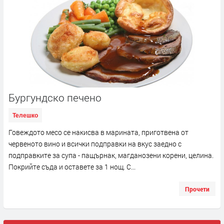
Бургундско печено
Телешко
Говеждото месо се накисва в марината, приготвена от
червеното вино и всички подправки на вкус заедно с
подправките за супа - пащърнак, магданозени корени, целина.
Покрийте съда и оставете за 1 нощ. С...
Прочети