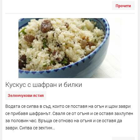
Прочети
Кускус с шафран и билки
Зеленчукови ястия
Водата се сипва в съд, които се поставя на огън и щом заври
се прибавя шафранът. Сваля се от огъня и се оставя захлупен
за половин час. Връща се отново на огъня и се оставя да
заври. Сипва се зехтин...