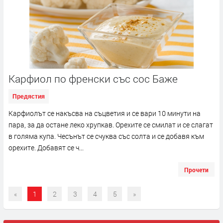
Карфиол по френски със сос Баже
Предястия
Карфиолът се накъсва на съцветия и се вари 10 минути на
пара, за да остане леко хрупкав. Орехите се смилат и се слагат
в голяма купа. Чесънът се счуква със солта и се добавя към
орехите. Добавят се ч...
Прочети
«
1
2
3
4
5
»