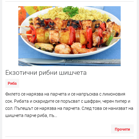
Екзотични рибни шишчета
Риба
Филето се нарязва на парчета и се напръсква с лимоновия
сок. Рибата и скаридите се поръсват с шафран, черен пипер и
сол. Пъпешът се нарязва на парчета. След това се нанизват на
шишчета парче риба, пъ...
Прочети