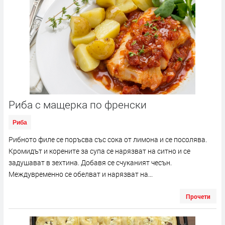
Риба с мащерка по френски
Риба
Рибното филе се поръсва със сока от лимона и се посолява.
Кромидът и корените за супа се нарязват на ситно и се
задушават в зехтина. Добавя се счуканият чесън.
Междувременно се обелват и нарязват на...
Прочети