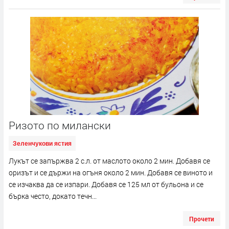
Ризото по милански
Зеленчукови ястия
Лукът се запържва 2 с.л. от маслото около 2 мин. Добавя се
оризът и се държи на огъня около 2 мин. Добавя се виното и
се изчаква да се изпари. Добавя се 125 мл от бульона и се
бърка често, докато течн...
Прочети