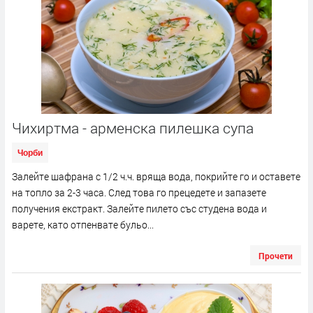
Чихиртма - арменска пилешка супа
Чорби
Залейте шафрана с 1/2 ч.ч. вряща вода, покрийте го и оставете
на топло за 2-3 часа. След това го прецедете и запазете
получения екстракт. Залейте пилето със студена вода и
варете, като отпенвате бульо...
Прочети