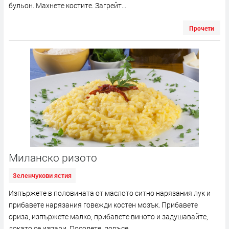
бульон. Махнете костите. Загрейт...
Прочети
Миланско ризото
Зеленчукови ястия
Изпържете в половината от маслото ситно нарязания лук и
прибавете нарязания говежди костен мозък. Прибавете
ориза, изпържете малко, прибавете виното и задушавайте,
докато се изпари. Посолете, поръсе...