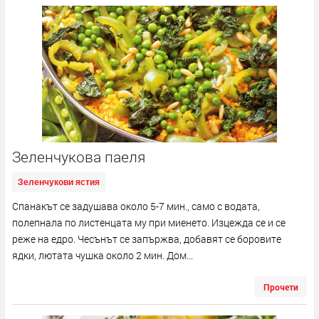
Зеленчукова паеля
Зеленчукови ястия
Спанакът се задушава около 5-7 мин., само с водата,
полепнала по листенцата му при миенето. Изцежда се и се
реже на едро. Чесънът се запържва, добавят се боровите
ядки, лютата чушка около 2 мин. Дом...
Прочети