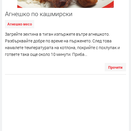
Агнешко по кашмирски
Агнешко месо
Загрейте зехтина в тиган изпържете вътре агнешкото.
Разбърквайте добре по време на пърженето. След това
намалете температурата на котлона, покрийте с похлупак и
гответе така още около 10 минути. Приба...
Прочети