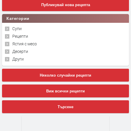
Публикувай нова рецепта
Категории
Супи
Рецепти
Ястия с месо
Десерти
Други
Няколко случайни рецепти
Виж всички рецепти
Търсене