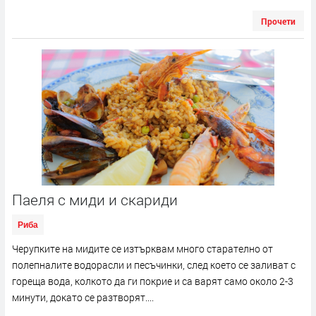
Прочети
Паеля с миди и скариди
Риба
Черупките на мидите се изтърквам много старателно от
полепналите водорасли и песъчинки, след което се заливат с
гореща вода, колкото да ги покрие и са варят само около 2-3
минути, докато се разтворят....