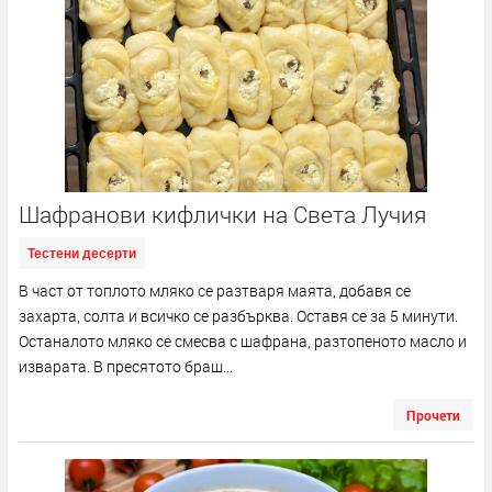
Шафранови кифлички на Света Лучия
Тестени десерти
В част от топлото мляко се разтваря маята, добавя се
захарта, солта и всичко се разбърква. Оставя се за 5 минути.
Останалото мляко се смесва с шафрана, разтопеното масло и
изварата. В пресятото браш...
Прочети