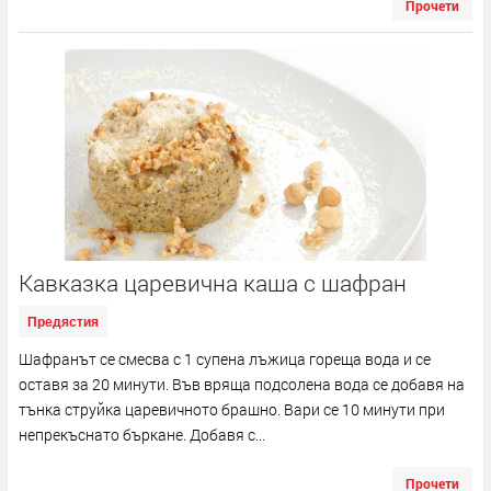
Прочети
Кавказка царевична каша с шафран
Предястия
Шафранът се смесва с 1 супена лъжица гореща вода и се
оставя за 20 минути. Във вряща подсолена вода се добавя на
тънка струйка царевичното брашно. Вари се 10 минути при
непрекъснато бъркане. Добавя с...
Прочети