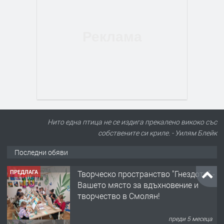
Нито една птица не се издига прекалено викоко със
собствените си криле. - Уилям Блейк
ПРЕДЛАГА
Творческо пространство "Гнездото" -
Вашето място за вдъхновение и
Последни обяви
творчество в Смолян!
преди 5 месеца
ТЪРСИ
Конкурс за офис-сътрудник