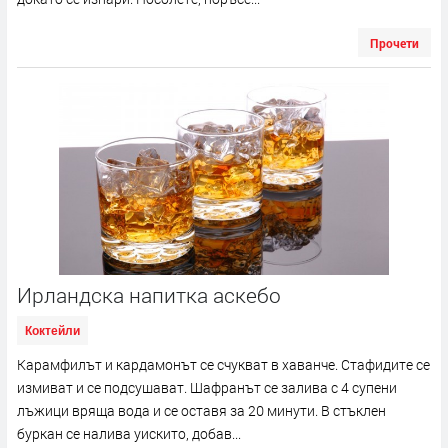
Прочети
Ирландска напитка аскебо
Коктейли
Карамфилът и кардамонът се счукват в хаванче. Стафидите се
измиват и се подсушават. Шафранът се залива с 4 супени
лъжици вряща вода и се оставя за 20 минути. В стъклен
буркан се налива уискито, добав...