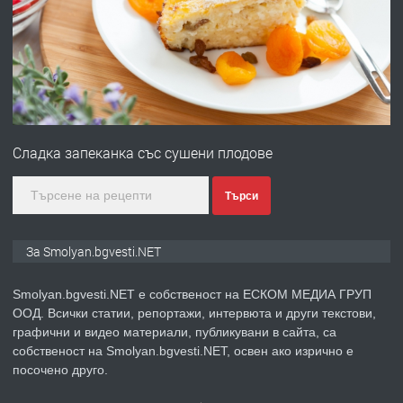
преди 2 години
ПРЕДЛАГА
Имот в Северна Гърция, до Кавала
преди 2 години
Сладка запеканка със сушени плодове
ПРЕДЛАГА
Иглолистни Пелети клас А1
Търси
За Smolyan.bgvesti.NET
преди 2 години
Smolyan.bgvesti.NET е собственост на ЕСКОМ МЕДИА ГРУП
ПРЕДЛАГА
КЪЩА В МАРОНЯ
ООД. Всички статии, репортажи, интервюта и други текстови,
графични и видео материали, публикувани в сайта, са
собственост на Smolyan.bgvesti.NET, освен ако изрично е
посочено друго.
преди 2 години