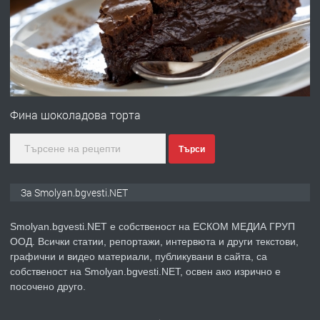
ЖИВОТ И ПОДОБРЯВАНЕ НА
НЕГОВОТО КАЧЕСТВО
преди 2 години
ПРЕДЛАГА
Имот в Северна Гърция, до Кавала
Фина шоколадова торта
Търси
преди 2 години
ПРЕДЛАГА
Иглолистни Пелети клас А1
За Smolyan.bgvesti.NET
Smolyan.bgvesti.NET е собственост на ЕСКОМ МЕДИА ГРУП
ООД. Всички статии, репортажи, интервюта и други текстови,
преди 2 години
графични и видео материали, публикувани в сайта, са
собственост на Smolyan.bgvesti.NET, освен ако изрично е
ПРЕДЛАГА
КЪЩА В МАРОНЯ
посочено друго.