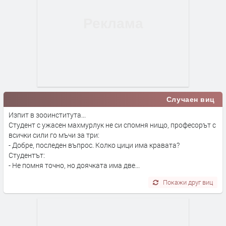
Случаен виц
Изпит в зооинститута...
Студент с ужасен махмурлук не си спомня нищо, професорът с
всички сили го мъчи за три:
- Добре, последен въпрос. Колко цици има кравата?
Студентът:
- Не помня точно, но доячката има две...
Покажи друг виц