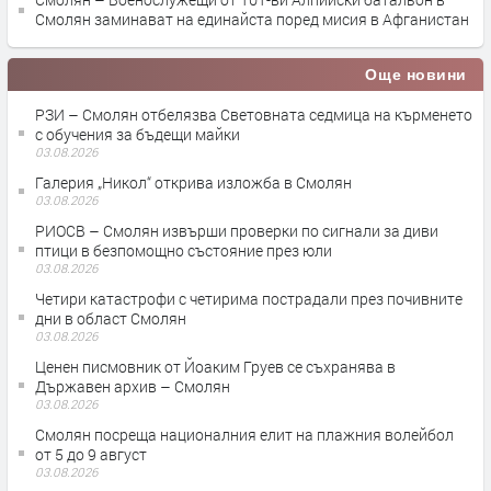
Смолян заминават на единайста поред мисия в Афганистан
Още новини
РЗИ – Смолян отбелязва Световната седмица на кърменето
с обучения за бъдещи майки
03.08.2026
Галерия „Никол“ открива изложба в Смолян
03.08.2026
РИОСВ – Смолян извърши проверки по сигнали за диви
птици в безпомощно състояние през юли
03.08.2026
Четири катастрофи с четирима пострадали през почивните
дни в област Смолян
03.08.2026
Ценен писмовник от Йоаким Груев се съхранява в
Държавен архив – Смолян
03.08.2026
Смолян посреща националния елит на плажния волейбол
от 5 до 9 август
03.08.2026