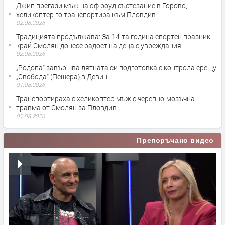
Джип прегази мъж на оф роуд състезание в Горово,
хеликоптер го транспортира към Пловдив
02.08.2026
Традицията продължава: За 14-та година спортен празник
край Смолян донесе радост на деца с увреждания
02.08.2026
„Родопа“ завършва лятната си подготовка с контрола срещу
„Свобода“ (Пещера) в Девин
01.08.2026
Транспортираха с хеликоптер мъж с черепно-мозъчна
травма от Смолян за Пловдив
01.08.2026
Препоръчано видео