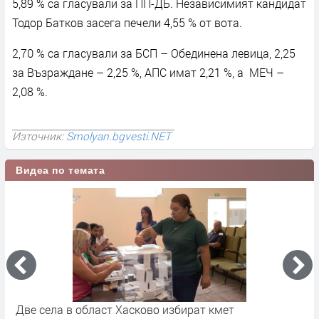
5,89 % са гласували за ПП-ДБ. Независимият кандидат
Тодор Батков засега печели 4,55 % от вота.
2,70 % са гласували за БСП – Обединена левица, 2,25
за Възраждане – 2,25 %, АПС имат 2,21 %, а МЕЧ –
2,08 %.
Източник:
Smolyan.bgvesti.NET
Видеа по темата
Две села в област Хасково избират кмет
П