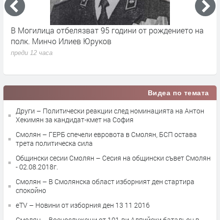
17
В Могилица отбелязват 95 години от рождението на
Б
полк. Минчо Илиев Юруков
Ч
преди 12 часа
п
Видеа по темата
Други – Политически реакции след номинацията на Антон
Хекимян за кандидат-кмет на София
Смолян – ГЕРБ спечели евровота в Смолян, БСП остава
трета политическа сила
Общински сесии Смолян – Сесия на общински съвет Смолян
- 02.08.2018г.
Смолян – В Смолянска област изборният ден стартира
спокойно
eTV – Новини от изборния ден 13 11 2016
Смолян – Военослужещи от 101-ви Алпийски батальон в