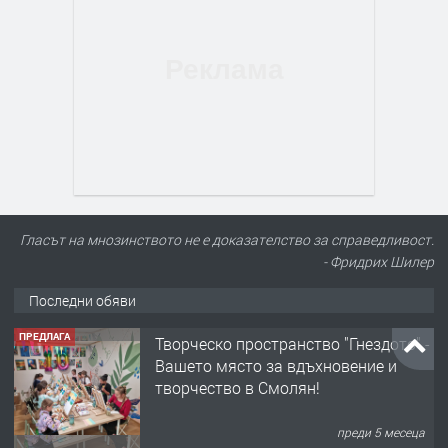
Гласът на мнозинството не е доказателство за справедливост.
- Фридрих Шилер
Последни обяви
ПРЕДЛАГА
Творческо пространство "Гнездото" -
Вашето място за вдъхновение и
творчество в Смолян!
преди 5 месеца