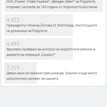
НАО „Рожен“ става първият „Звезден обект“ на Родопите,
откриват изложба за 150 години от Априлското въстание
4,922
Президентът Илияна Йотова от Златоград: Институциите
са длъжници на Родопите
4,893
Засилени проверки за контрол на скоростните режими в
рамките на операция „Скорост“
2,315
Девин кани на празник през уикенда, Емилия и още много
изпълнители излизат на сцената