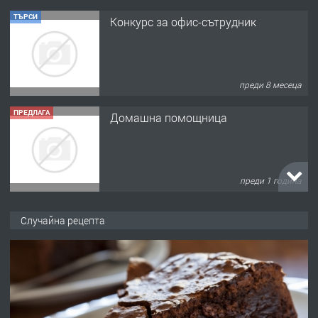
ТЪРСИ
Конкурс за офис-сътрудник
преди 8 месеца
ПРЕДЛАГА
Домашна помощница
преди 1 година
ПРЕДЛАГА
Къща в Марония, Гърция
Случайна рецепта
преди 2 години
ПРЕДЛАГА
УДЪЛЖАВАНЕ НА ЧОВЕШКИЯТ