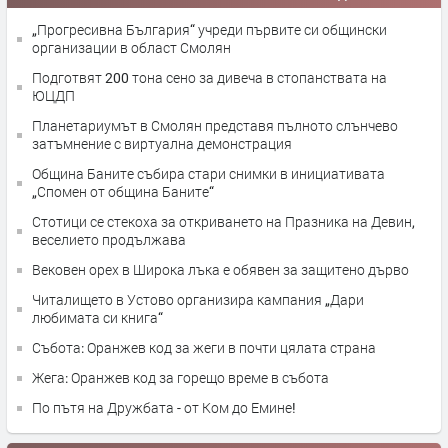
„Прогресивна България“ учреди първите си общински
организации в област Смолян
Подготвят 200 тона сено за дивеча в стопанствата на
ЮЦДП
Планетариумът в Смолян представя пълното слънчево
затъмнение с виртуална демонстрация
Община Баните събира стари снимки в инициативата
„Спомен от община Баните“
Стотици се стекоха за откриването на Празника на Девин,
веселието продължава
Вековен орех в Широка лъка е обявен за защитено дърво
Читалището в Устово организира кампания „Дари
любимата си книга“
Събота: Оранжев код за жеги в почти цялата страна
Жега: Оранжев код за горещо време в събота
По пътя на Дружбата - от Ком до Емине!