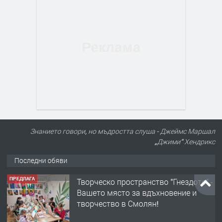
Знанието говори, но мъдростта слуша - Джеймс Маршал
„Джими“ Хендрикс
Последни обяви
ПРЕДЛАГА
Творческо пространство "Гнездото" -
Вашето място за вдъхновение и
творчество в Смолян!