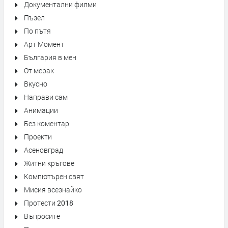
Документални филми
Пъзел
По пътя
Арт Момент
България в мен
От мерак
Вкусно
Направи сам
Анимации
Без коментар
Проекти
Асеновград
Житни кръгове
Компютърен свят
Мисия всезнайко
Протести 2018
Въпросите