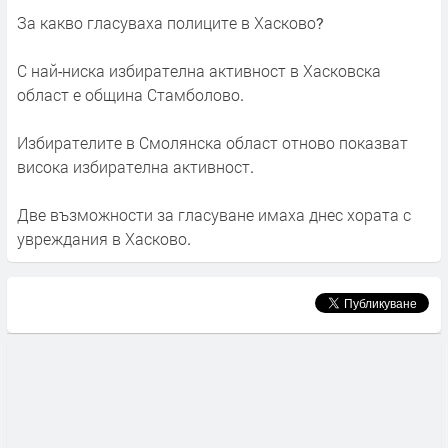
За какво гласуваха полиците в Хасково?
С най-ниска избирателна активност в Хасковска
област е община Стамболово.
Избирателите в Смолянска област отново показват
висока избирателна активност.
Две възможности за гласуване имаха днес хората с
увреждания в Хасково.