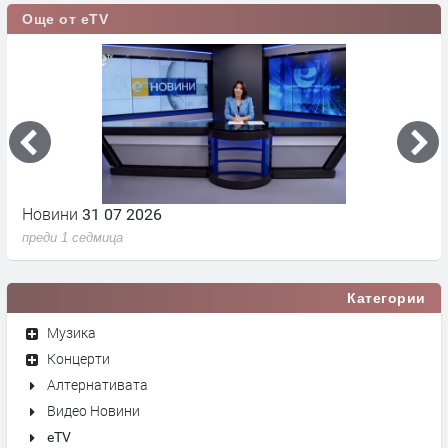
Още от eTV
Новини 31 07 2026
Н
преди 1 седмица
п
Категории
Музика
Концерти
Алтернативата
Видео Новини
eTV