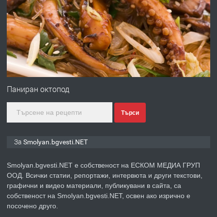
ПРЕДЛАГА
УДЪЛЖАВАНЕ НА ЧОВЕШКИЯТ
ЖИВОТ И ПОДОБРЯВАНЕ НА
НЕГОВОТО КАЧЕСТВО
преди 2 години
ПРЕДЛАГА
Имот в Северна Гърция, до Кавала
Паниран октопод
Търси
преди 2 години
ПРЕДЛАГА
Иглолистни Пелети клас А1
За Smolyan.bgvesti.NET
Smolyan.bgvesti.NET е собственост на ЕСКОМ МЕДИА ГРУП
ООД. Всички статии, репортажи, интервюта и други текстови,
преди 2 години
графични и видео материали, публикувани в сайта, са
собственост на Smolyan.bgvesti.NET, освен ако изрично е
ПРЕДЛАГА
КЪЩА В МАРОНЯ
посочено друго.