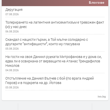
Блогове
Деругация
07.08.2026
Толерирането на латентния антисемитизъм е тревожен факт
(и) у нас днес
06.08.2026
Скандал с нацисти гърми, а Той мълчи солидарно с
другарите “антифашисти”, които му гласуваха
05.08.2026
На гости на своя Даниил руzката Митрофанова е у дома си,
едва ли е освиркана от верващите на Атанас Трендафилов
Николов
04.08.2026
Отстъпление на Даниел Вълчев с бой (по врага Андрей
Гюров) и в подкрепа на др. Йотова
03.08.2026
ivo.bg