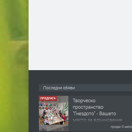
Последни обяви
ПРЕДЛАГА
Творческо
пространство
"Гнездото" - Вашето
място за вдъхновение
и творчество в
преди 5 мес