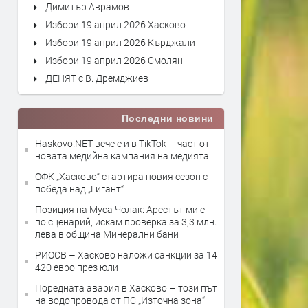
Димитър Аврамов
Избори 19 април 2026 Хасково
Избори 19 април 2026 Кърджали
Избори 19 април 2026 Смолян
ДЕНЯТ с В. Дремджиев
Последни новини
Haskovo.NET вече е и в TikTok – част от
новата медийна кампания на медията
ОФК „Хасково“ стартира новия сезон с
победа над „Гигант“
Позиция на Муса Чолак: Арестът ми е
по сценарий, искам проверка за 3,3 млн.
лева в община Минерални бани
РИОСВ – Хасково наложи санкции за 14
420 евро през юли
Поредната авария в Хасково – този път
на водопровода от ПС „Източна зона“