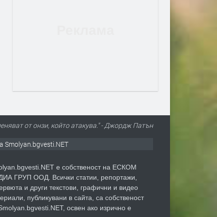
леняват от онзи, който атакува." - Джордж Патън
а Smolyan.bgvesti.NET
lyan.bgvesti.NET е собственост на ЕСКОМ
ИА ГРУП ООД. Всички статии, репортажи,
ервюта и други текстови, графични и видео
ериали, публикувани в сайта, са собственост
Smolyan.bgvesti.NET, освен ако изрично е