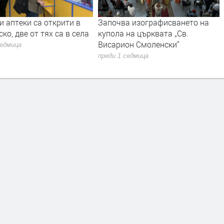
и аптеки са открити в
Започва изографисването на
ко, две от тях са в села
купола на църквата „Св.
Висарион Смоленски“
седмица
преди 1 седмица