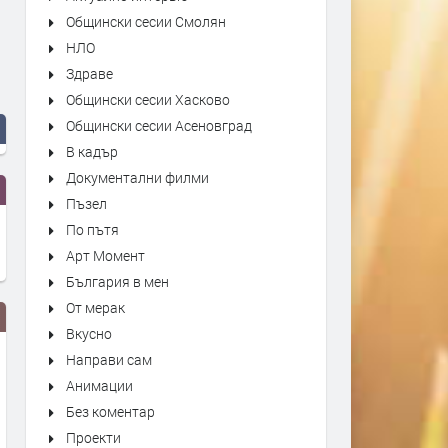
Общински сесии Смолян
НЛО
Здраве
Общински сесии Хасково
Общински сесии Асеновград
В кадър
Документални филми
Пъзел
По пътя
Арт Момент
България в мен
От мерак
Вкусно
Направи сам
Анимации
Без коментар
Проекти