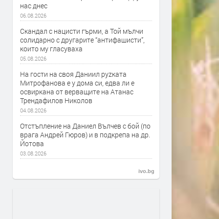
нас днес
06.08.2026
Скандал с нацисти гърми, а Той мълчи
солидарно с другарите “антифашисти”,
които му гласуваха
05.08.2026
На гости на своя Даниил руzката
Митрофанова е у дома си, едва ли е
освиркана от верващите на Атанас
Трендафилов Николов
04.08.2026
Отстъпление на Даниел Вълчев с бой (по
врага Андрей Гюров) и в подкрепа на др.
Йотова
03.08.2026
ivo.bg