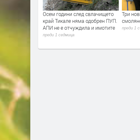
Д и община
Осем години след свлачището
Три нов
горични, че
край Тикале няма одобрен ПУП.
смолянс
курорта е
АПИ не е отчуждила и имотите
преди 1 
преди 1 седмица