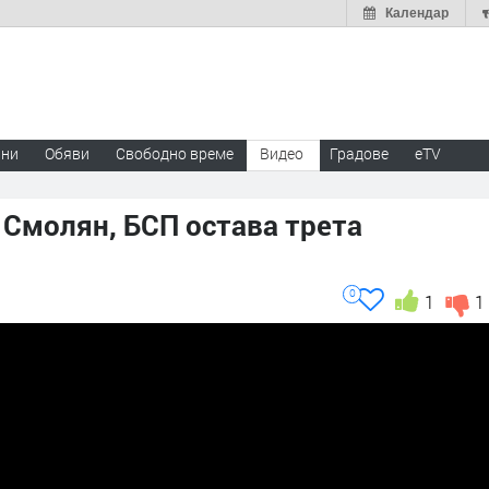
Календар
ини
Обяви
Свободно време
Видео
Градове
eTV
 Смолян, БСП остава трета
0
1
1