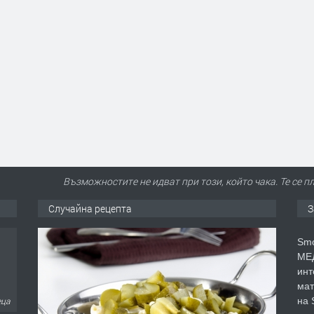
Възможностите не идват при този, който чака. Те се п
Случайна рецепта
З
Smo
МЕД
инт
мат
на 
еца