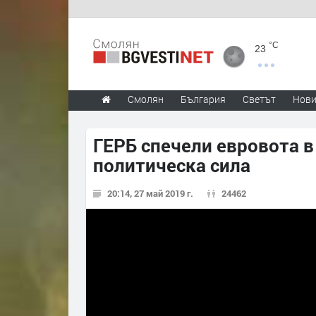
°C
23
Смолян
България
Светът
Нов
ГЕРБ спечели евровота в
политическа сила
20:14, 27 май 2019 г.
24462