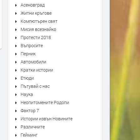
Асеновград
Житни кръгове
Уникален писмовник от Йоаким
В Смолян одобриха
Груев се съхранява в Държавен
прехвърлянето на средст
Компютърен свят
архив - Смолян
държавната субсидия за
Мисия всезнайко
ремонти по селата
преди 1 седмица
Протести 2018
преди 1 седмица
Въпросите
Перник
Автомобили
Кратки истории
Етюди
Пътувай с нас
Наука
Неопитомените Родопи
Фактор 7
Истории извън Новините
Различните
Гейминг