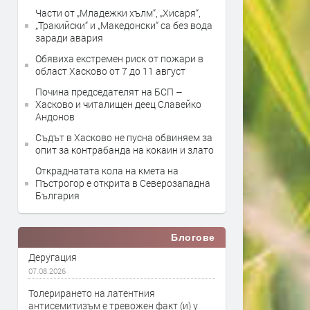
Части от „Младежки хълм“, „Хисаря“,
„Тракийски“ и „Македонски“ са без вода
заради авария
Обявиха екстремен риск от пожари в
област Хасково от 7 до 11 август
Почина председателят на БСП –
Хасково и читалищен деец Славейко
Андонов
Съдът в Хасково не пусна обвиняем за
опит за контрабанда на кокаин и злато
Откраднатата кола на кмета на
Пъстрогор е открита в Северозападна
България
Блогове
Деругация
07.08.2026
Толерирането на латентния
антисемитизъм е тревожен факт (и) у