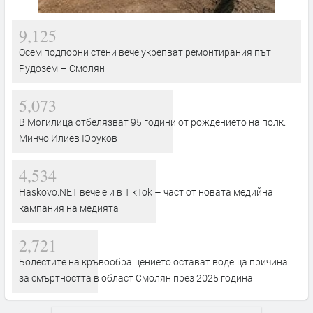
9,125
Осем подпорни стени вече укрепват ремонтирания път
Рудозем – Смолян
5,073
В Могилица отбелязват 95 години от рождението на полк.
Минчо Илиев Юруков
4,534
Haskovo.NET вече е и в TikTok – част от новата медийна
кампания на медията
2,721
Болестите на кръвообращението остават водеща причина
за смъртността в област Смолян през 2025 година