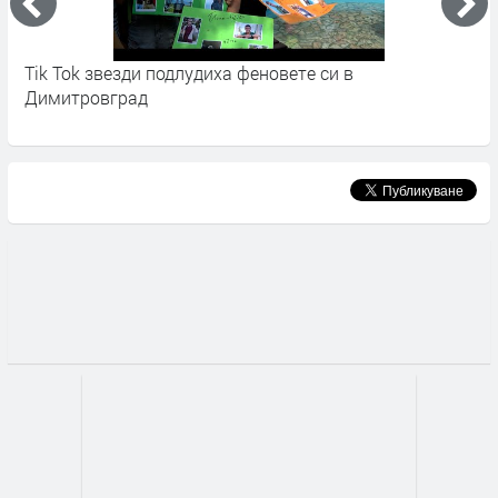
Tik Tok звезди подлудиха феновете си в
М
Димитровград