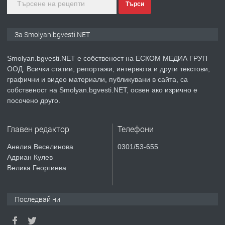
Търси
преди 2 години
ПРЕДЛАГА
Иглолистни Пелети клас А1
За Smolyan.bgvesti.NET
Smolyan.bgvesti.NET е собственост на ЕСКОМ МЕДИА ГРУП
ООД. Всички статии, репортажи, интервюта и други текстови,
преди 2 години
графични и видео материали, публикувани в сайта, са
собственост на Smolyan.bgvesti.NET, освен ако изрично е
ПРЕДЛАГА
КЪЩА В МАРОНЯ
посочено друго.
Главен редактор
Телефони
преди 2 години
Анелия Веселинова
0301/53-655
Адриан Кулев
ТЪРСИ
Търсят се строителни работници
Велика Георгиева
Последвай ни
преди 3 години