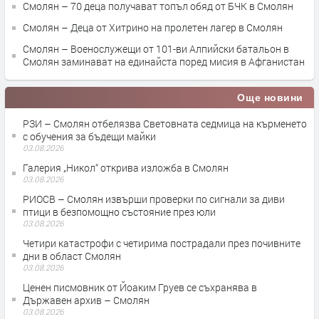
Смолян – 70 деца получават топъл обяд от БЧК в Смолян
Смолян – Деца от Хитрино на пролетен лагер в Смолян
Смолян – Военослужещи от 101-ви Алпийски батальон в
Смолян заминават на единайста поред мисия в Афганистан
Още новини
РЗИ – Смолян отбелязва Световната седмица на кърменето
с обучения за бъдещи майки
03.08.2026
Галерия „Никол“ открива изложба в Смолян
03.08.2026
РИОСВ – Смолян извърши проверки по сигнали за диви
птици в безпомощно състояние през юли
03.08.2026
Четири катастрофи с четирима пострадали през почивните
дни в област Смолян
03.08.2026
Ценен писмовник от Йоаким Груев се съхранява в
Държавен архив – Смолян
03.08.2026