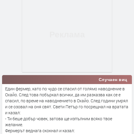
Случаен виц
Един фермер, като по чудо се спасил от голямо наводнение в
Охайо. След това побъркал всички, да им разказва как се е
спасил, по време на наводнението в Охайо. След години умрял
и се озовал на оня свят. Свети Петър го посрещнал на вратата
и казал:
- Ти беше добър човек, затова ще изпълним всяко твое
желание.
Фермерът веднага скокнал и казал: