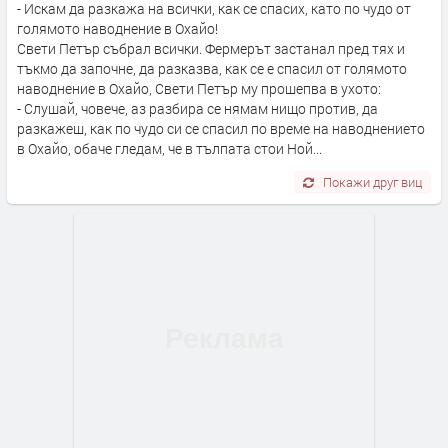
- Искам да разкажа на всички, как се спасих, като по чудо от
голямото наводнение в Охайо!
Свети Петър събрал всички. Фермерът застанал пред тях и
тъкмо да започне, да разказва, как се е спасил от голямото
наводнение в Охайо, Свети Петър му прошепва в ухото:
- Слушай, човече, аз разбира се нямам нищо против, да
разкажеш, как по чудо си се спасил по време на наводнението
в Охайо, обаче гледам, че в тълпата стои Ной...
Покажи друг виц