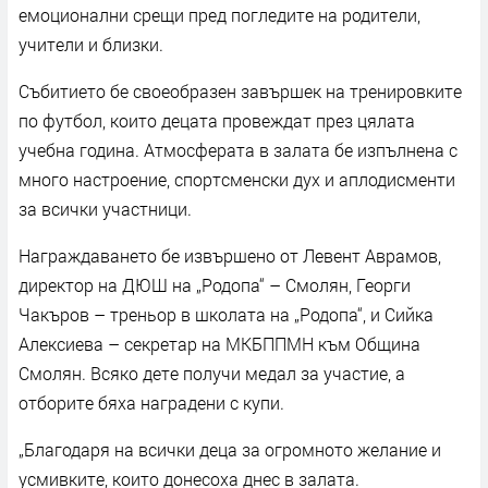
емоционални срещи пред погледите на родители,
учители и близки.
Събитието бе своеобразен завършек на тренировките
по футбол, които децата провеждат през цялата
учебна година. Атмосферата в залата бе изпълнена с
много настроение, спортсменски дух и аплодисменти
за всички участници.
Награждаването бе извършено от Левент Аврамов,
директор на ДЮШ на „Родопа“ – Смолян, Георги
Чакъров – треньор в школата на „Родопа“, и Сийка
Алексиева – секретар на МКБППМН към Община
Смолян. Всяко дете получи медал за участие, а
отборите бяха наградени с купи.
„Благодаря на всички деца за огромното желание и
усмивките, които донесоха днес в залата.