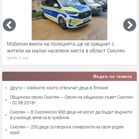
Мобилни екипи на полицията ще се срещнат с
С
жители на малки населени места в област Смолян
п
преди 1 час
Видеа по темата
Други – Майките, които отвличат деца в Япония
Общински сесии Смолян – Сесия на общински съвет Смолян
- 02.08.2018г.
Смолян – В Смолянско 908 деца не могат да бъдат върнати
в училище, вече са в чужбина
Смолян – 200 деца сътвориха символите на своя роден
край