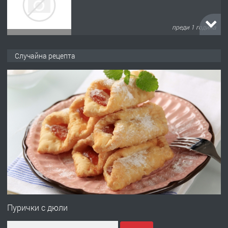
преди 1 година
ПРЕДЛАГА
Къща в Марония, Гърция
Случайна рецепта
преди 2 години
ПРЕДЛАГА
УДЪЛЖАВАНЕ НА ЧОВЕШКИЯТ
ЖИВОТ И ПОДОБРЯВАНЕ НА
НЕГОВОТО КАЧЕСТВО
преди 2 години
ПРЕДЛАГА
Имот в Северна Гърция, до Кавала
Пурички с дюли