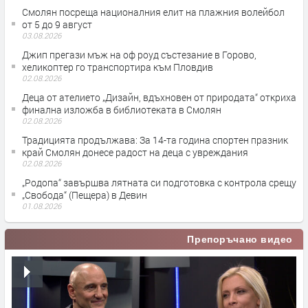
Смолян посреща националния елит на плажния волейбол
от 5 до 9 август
03.08.2026
Джип прегази мъж на оф роуд състезание в Горово,
хеликоптер го транспортира към Пловдив
02.08.2026
Деца от ателието „Дизайн, вдъхновен от природата“ откриха
финална изложба в библиотеката в Смолян
02.08.2026
Традицията продължава: За 14-та година спортен празник
край Смолян донесе радост на деца с увреждания
02.08.2026
„Родопа“ завършва лятната си подготовка с контрола срещу
„Свобода“ (Пещера) в Девин
01.08.2026
Препоръчано видео