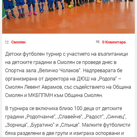
Смолян
0 Коментара
Детски футболен турнир с участието на възпитаници
на детските градини в Смолян се проведе днес в
Спортна зала „Величко Чолаков“. Надпреварата бе
организирана от директора на ДЮШ на „Родопа“ –
Смолян Левент Аврамов, със съдействието на Община
Смолян и МКБППМН към Община Смолян.
В турнира се включиха близо 100 деца от детските
градини „Родопчанче“, „Славейче“, „Радост“, „Синчец“,
„Зорница“, „Буратино“ и „Слънце“. Малките футболисти
бяха разделени в две групи и изиграха оспорвани и