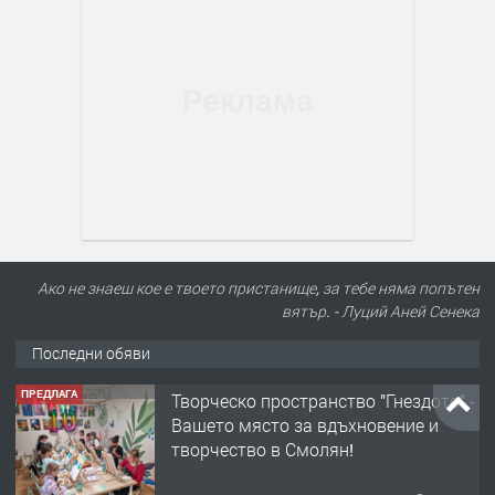
Ако не знаеш кое е твоето пристанище, за тебе няма попътен
вятър. - Луций Аней Сенека
Последни обяви
ПРЕДЛАГА
Творческо пространство "Гнездото" -
Вашето място за вдъхновение и
творчество в Смолян!
преди 5 месеца