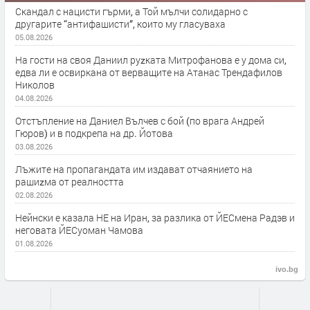
Скандал с нацисти гърми, а Той мълчи солидарно с
другарите “антифашисти”, които му гласуваха
05.08.2026
На гости на своя Даниил руzката Митрофанова е у дома си,
едва ли е освиркана от верващите на Атанас Трендафилов
Николов
04.08.2026
Отстъпление на Даниел Вълчев с бой (по врага Андрей
Гюров) и в подкрепа на др. Йотова
03.08.2026
Лъжите на пропагандата им издават отчаянието на
рашиzма от реалността
02.08.2026
Нейнски е казала НЕ на Иран, за разлика от ЙЕСмена Радэв и
неговата ЙЕСуоман Чамова
01.08.2026
ivo.bg