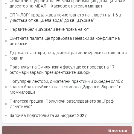
Областният управител: Нямам правомощия да защитавам
директор на МБАЛ – Хасково с изтекъл мандат
ОП "ФЛОР" продължава почистването на главен път I-6 в
участъка от кв. „Бела вода“ до кв. „Църква“
Първите бели щъркели вече поеха на юг
Сметната палата ще провeрява Пеевски за конфликт на
интереси
Държавата откри, че административни мрежи са хаквани с
години
Празникът на Смилянския фасул ще се проведе на 17
октомври заради президентските избори
Популярни лектори, дихателни практики и обреден хляб с
квас събраха публика на фестивала „Здравей, Здраве!“ в
Момчиловци
Пилотска грешка. Приключи разследването за „Граф
Игнатиево“
Започва подготовката за Бюджет 2027
Блогове