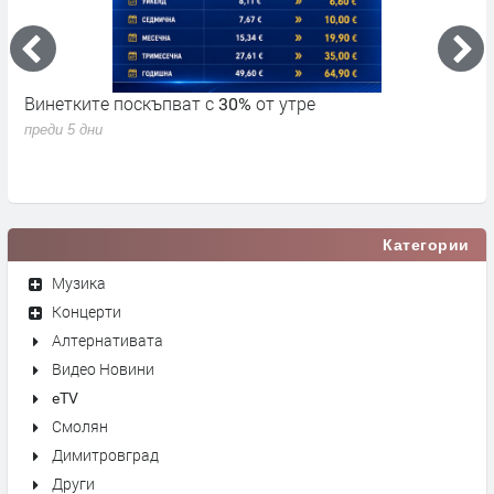
Винетките поскъпват с 30% от утре
3
д
преди 5 дни
п
Категории
Музика
Концерти
Алтернативата
Видео Новини
eTV
Смолян
Димитровград
Други