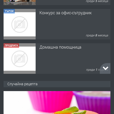
ТЪРСИ
Конкурс за офис-сътрудник
преди 8 месеца
ПРЕДЛАГА
Домашна помощница
преди 1 година
ПРЕДЛАГА
Къща в Марония, Гърция
Случайна рецепта
преди 2 години
ПРЕДЛАГА
УДЪЛЖАВАНЕ НА ЧОВЕШКИЯТ
ЖИВОТ И ПОДОБРЯВАНЕ НА