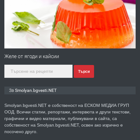
НЕГОВОТО КАЧЕСТВО
преди 2 години
ПРЕДЛАГА
Имот в Северна Гърция, до Кавала
Желе от ягоди и кайсии
преди 2 години
Търси
ПРЕДЛАГА
Иглолистни Пелети клас А1
За Smolyan.bgvesti.NET
Smolyan.bgvesti.NET е собственост на ЕСКОМ МЕДИА ГРУП
преди 2 години
ООД. Всички статии, репортажи, интервюта и други текстови,
ПРЕДЛАГА
графични и видео материали, публикувани в сайта, са
КЪЩА В МАРОНЯ
собственост на Smolyan.bgvesti.NET, освен ако изрично е
посочено друго.