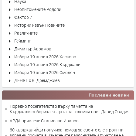
Наука
Неопитомените Родопи
Фактор 7
Истории извън Новините
Различните
Гейминг
Димитър Аврамов
Избори 19 април 2026 Хасково
Избори 19 април 2026 Кърджали
Избори 19 април 2026 Смолян
ДЕНЯТ с В. Дремджиев
Последни новини
Поредно посегателство върху паметта на
Кърджали,събориха къщата на големия поет Давид Овадия
АРДА привлече Станислав Иванов
60 кърджалийци получиха помощ за своите електроннни
здравни досиета в изнесените разяснителни пунктове на