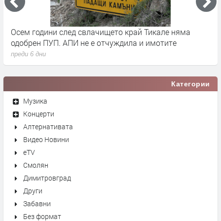
че
Осем години след свлачището край Тикале няма
Т
одобрен ПУП. АПИ не е отчуждила и имотите
с
преди 6 дни
п
Категории
Музика
Концерти
Алтернативата
Видео Новини
eTV
Смолян
Димитровград
Други
Забавни
Без формат