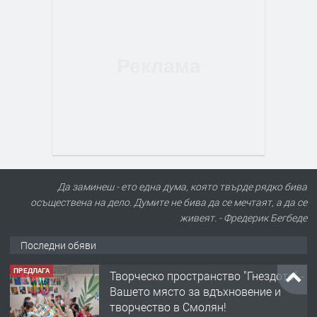
Да заминеш - ето една дума, която твърде рядко бива
осъществена на дело. Думите не бива да се мечтаят, а да се
живеят. - Фредерик Бегбеде
Последни обяви
ПРЕДЛАГА
Творческо пространство "Гнездото" -
Вашето място за вдъхновение и
творчество в Смолян!