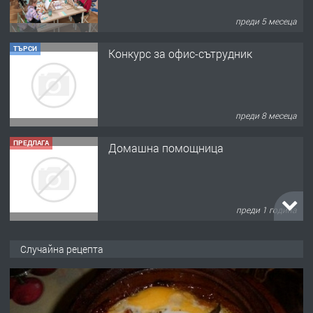
преди 5 месеца
ТЪРСИ
Конкурс за офис-сътрудник
преди 8 месеца
ПРЕДЛАГА
Домашна помощница
преди 1 година
ПРЕДЛАГА
Къща в Марония, Гърция
Случайна рецепта
преди 2 години