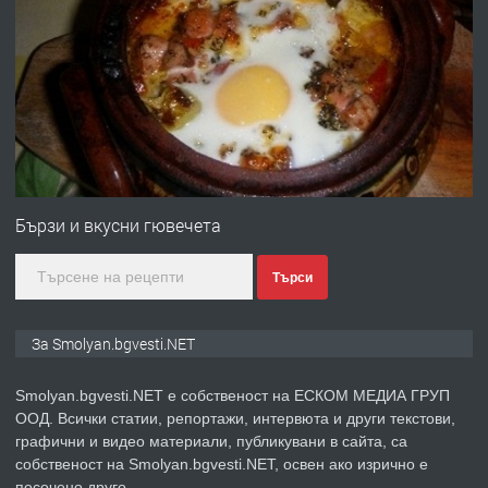
ПРЕДЛАГА
УДЪЛЖАВАНЕ НА ЧОВЕШКИЯТ
ЖИВОТ И ПОДОБРЯВАНЕ НА
НЕГОВОТО КАЧЕСТВО
преди 2 години
ПРЕДЛАГА
Имот в Северна Гърция, до Кавала
Бързи и вкусни гювечета
Търси
преди 2 години
ПРЕДЛАГА
Иглолистни Пелети клас А1
За Smolyan.bgvesti.NET
Smolyan.bgvesti.NET е собственост на ЕСКОМ МЕДИА ГРУП
ООД. Всички статии, репортажи, интервюта и други текстови,
преди 2 години
графични и видео материали, публикувани в сайта, са
собственост на Smolyan.bgvesti.NET, освен ако изрично е
ПРЕДЛАГА
КЪЩА В МАРОНЯ
посочено друго.