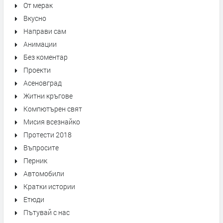
От мерак
Вкусно
Направи сам
Анимации
Без коментар
Проекти
Асеновград
Житни кръгове
Компютърен свят
Мисия всезнайко
Протести 2018
Въпросите
Перник
Автомобили
Кратки истории
Етюди
Пътувай с нас