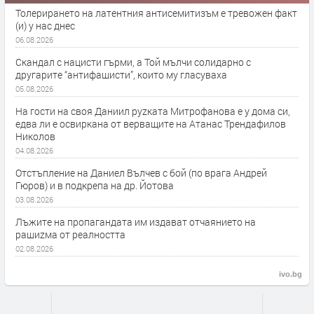
Толерирането на латентния антисемитизъм е тревожен факт
(и) у нас днес
06.08.2026
Скандал с нацисти гърми, а Той мълчи солидарно с
другарите “антифашисти”, които му гласуваха
05.08.2026
На гости на своя Даниил руzката Митрофанова е у дома си,
едва ли е освиркана от верващите на Атанас Трендафилов
Николов
04.08.2026
Отстъпление на Даниел Вълчев с бой (по врага Андрей
Гюров) и в подкрепа на др. Йотова
03.08.2026
Лъжите на пропагандата им издават отчаянието на
рашиzма от реалността
02.08.2026
ivo.bg