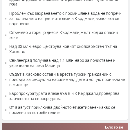
РЗИ
Проблем със захранването с промишлена вода не попречи
за поливането на цветните лехи в Кърджали,включиха се
водоноски
Слънчево и горещо днес в Кърджали,жълт код за опасни
жеги
Над 33 млн. евро ще струва новият околовръстен път на
Хасково
Свиленград получава над 1,1 млн. евро за почистване и
укрепване на река Марица
Съдът в Хасково остави в ареста турски гражданин с
присъда за сексуално насилие над дете и нощно проникване
в жилище
Европрокуратурата влезе във В и К Кърджали,проверява
харченето на евросредства
От 9 август приключва двойното етикетиране - какво се
променя за потребителите
Блогове