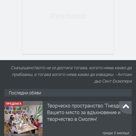
Съвършенството не се достига тогава, когато няма какво да
прибавиш, а тогава когато няма какво да извадиш. - Антоан
дьо Сент Екзюпери
Последни обяви
ПРЕДЛАГА
Творческо пространство "Гнездото" -
Вашето място за вдъхновение и
творчество в Смолян!
преди 5 месеца