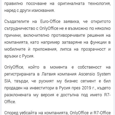
правилно посочване на оригиналната технология,
наред с други изисквания.
Създателите на Euro-Office заявиха, че откритото
сътрудничество с OnlyOffice не е възможно по няколко
причини, включително противоречивите решения на
компанията, като например затваряне на функции в
мобилните ѝ приложения, липса на прозрачност и
връзки с Русия.
OnlyOffice, който в момента е собственост на
регистрираната в Латвия компания Ascensio System
SIA, твърди, че руският му бизнес сегмент е бил
продаден на инвеститори в Русия през 2019 г., където
разклонената му версия е достъпна под името R7-
Office.
Според уебсайта на компанията, OnlyOffice и R7-Office