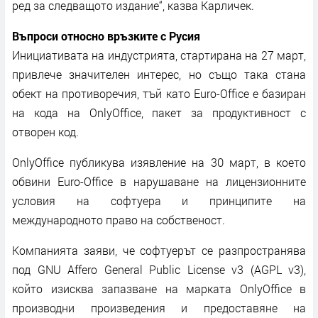
ред за следващото издание“, казва Карличек.
Въпроси относно връзките с Русия
Инициативата на индустрията, стартирана на 27 март,
привлече значителен интерес, но също така стана
обект на противоречия, тъй като Euro-Office е базиран
на кода на OnlyOffice, пакет за продуктивност с
отворен код.
OnlyOffice публикува изявление на 30 март, в което
обвини Euro-Office в нарушаване на лицензионните
условия на софтуера и принципите на
международното право на собственост.
Компанията заяви, че софтуерът се разпространява
под GNU Affero General Public License v3 (AGPL v3),
който изисква запазване на марката OnlyOffice в
производни произведения и предоставяне на