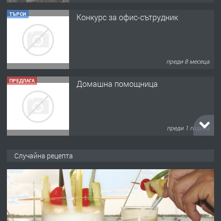
ТЪРСИ
Конкурс за офис-сътрудник
преди 8 месеца
ПРЕДЛАГА
Домашна помощница
преди 1 година
ПРЕДЛАГА
Къща в Марония, Гърция
Случайна рецепта
преди 2 години
ПРЕДЛАГА
УДЪЛЖАВАНЕ НА ЧОВЕШКИЯТ