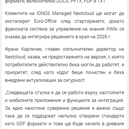
формати, включително DOCX, PPTX, PDF и TXT.
Клиентите на IONOS Managed Nextcloud ще могат да
инсталират Euro-Office след стартирането, докато
френската система за управление на знания XWiki се
очаква да интегрира решението в края на 2026 г.
Франк Карличек, главен изпълнителен директор на
Nextcloud, казва, че предоставянето на версия, с която
потребителите действително биха могли да работят, е
приоритет, след като кодът беше почистен и бяха
внедрени актуализации за сигурност.
„Следващата стъпка е да се работи върху настолните
и мобилните приложения и функциите за интеграция.
За едно наистина суверенно решение е важно също
така да се поддържат напълно отворени стандарти
като ODF формати и това ще бъде начело в дневния