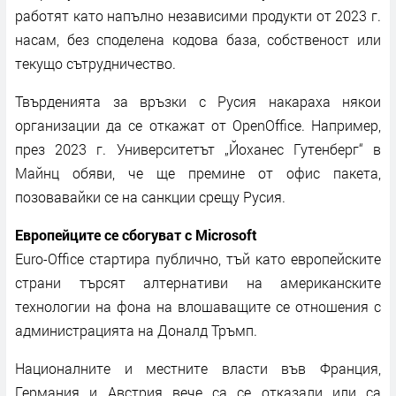
работят като напълно независими продукти от 2023 г.
насам, без споделена кодова база, собственост или
текущо сътрудничество.
Твърденията за връзки с Русия накараха някои
организации да се откажат от OpenOffice. Например,
през 2023 г. Университетът „Йоханес Гутенберг“ в
Майнц обяви, че ще премине от офис пакета,
позовавайки се на санкции срещу Русия.
Европейците се сбогуват с Microsoft
Euro-Office стартира публично, тъй като европейските
страни търсят алтернативи на американските
технологии на фона на влошаващите се отношения с
администрацията на Доналд Тръмп.
Националните и местните власти във Франция,
Германия и Австрия вече са се отказали или са