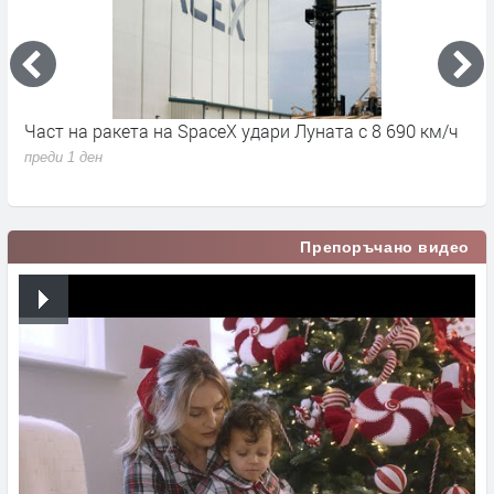
Част на ракета на SpaceX удари Луната с 8 690 км/ч
6
д
преди 1 ден
п
Препоръчано видео