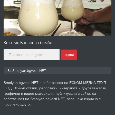
ЖИВОТ И ПОДОБРЯВАНЕ НА
НЕГОВОТО КАЧЕСТВО
преди 2 години
ПРЕДЛАГА
Имот в Северна Гърция, до Кавала
Коктейл Бананова бомба
Търси
преди 2 години
ПРЕДЛАГА
Иглолистни Пелети клас А1
За Smolyan.bgvesti.NET
Smolyan.bgvesti.NET е собственост на ЕСКОМ МЕДИА ГРУП
ООД. Всички статии, репортажи, интервюта и други текстови,
преди 2 години
графични и видео материали, публикувани в сайта, са
собственост на Smolyan.bgvesti.NET, освен ако изрично е
ПРЕДЛАГА
КЪЩА В МАРОНЯ
посочено друго.