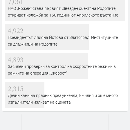
7,061
НАО „Рожен“ става първият „Звезден обект“ на Родопите,
откриват изложба за 150 години от Априлското въстание
4,922
Президентът Илияна Йотова от Златоград: Институциите
са длъжници на Родопите
4,893
Засилени проверки за контрол на скоростните режими в
рамките на операция „Скорост“
2,315
Девин кани на празник през уикенда, Емилия и още много
изпълнители излизат на сцената