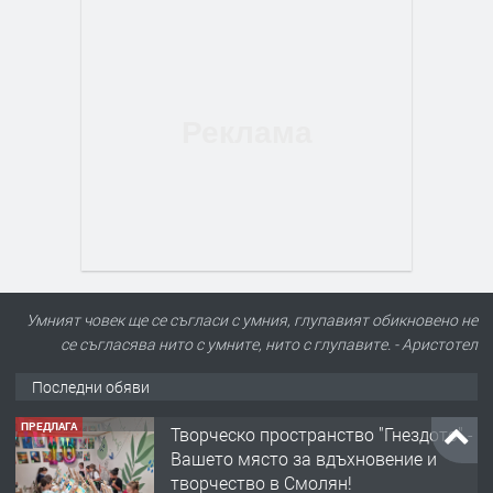
Умният човек ще се съгласи с умния, глупавият обикновено не
се съгласява нито с умните, нито с глупавите. - Аристотел
Последни обяви
ТЪРСИ
Конкурс за офис-сътрудник