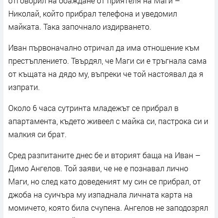
отговорил на обаждане от приятеля на Маги –
Николай, който прибрал телефона и уведомил
майката. Така започнало издирването.
Иван първоначално отричал да има отношение към
престъплението. Твърдял, че Маги си е тръгнала сама
от къщата на дядо му, въпреки че той настоявал да я
изпрати.
Около 6 часа сутринта младежът се прибрал в
апартамента, където живеел с майка си, пастрока си и
малкия си брат.
Сред разпитаните днес бе и вторият баща на Иван –
Димо Ангелов. Той заяви, че не е познавал лично
Маги, но след като доведеният му син се прибрал, от
джоба на суичъра му изпаднала личната карта на
момичето, която била счупена. Ангелов не заподозрял