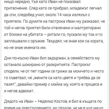
нищо нередно, тъй като Иван не показвал
притеснение. След като се прибрал, младежът легнал
да спи, следобед учил, около 14 часа излязъл с
приятели. По думите на пастрока Иван му разказал, че
той и негов приятел били отвлечени и малтретирани
от близки на убитата – ритали го, пускали му ток и го
заплашвали с оръжие. Твърдял, че знае кои са хората,
но не знае имената им.
Дни по‑късно Иван бил задържан, а семейството му
останало шокирано от разкритията. Пастрокът
сподели, че от пет години се грижи за момчето и често
го съветвал, че „жените са като цветя и трябва да се
пазят“, давайки пример с майка му, която в процеса е
и негов адвокат.
Дядото на Иван – Недялко Костов, е бил в къщата по
време на престъплението, но твърди, че не е чул нищо.