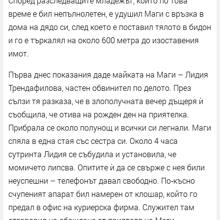
Според разследващите младежът, който по това
време е бил непълнолетен, е удушил Маги с връзка в
дома на дядо си, след което е поставил тялото в бидон
и го е търкалял на около 600 метра до изоставения
имот.
Първа днес показания даде майката на Маги – Лидия
Трендафилова, частен обвинител по делото. През
сълзи тя разказа, че в злополучната вечер дъщеря ѝ
съобщила, че отива на рожден ден на приятелка.
Прибрала се около полунощ и всички си легнали. Маги
спяла в една стая със сестра си. Около 4 часа
сутринта Лидия се събудила и установила, че
момичето липсва. Опитите ѝ да се свърже с нея били
неуспешни – телефонът давал свободно. По‑късно
счупеният апарат бил намерен от клошар, който го
предал в офис на куриерска фирма. Служител там