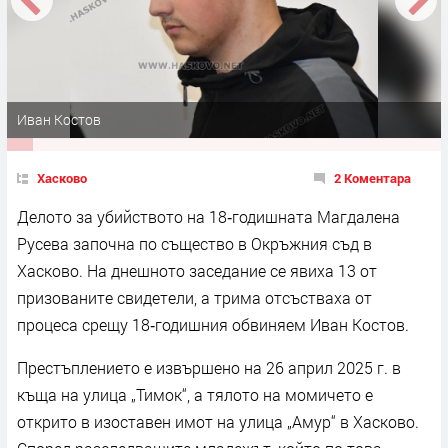
Иван Костов
Хасково
2 Коментара
Делото за убийството на 18‑годишната Магдалена
Русева започна по същество в Окръжния съд в
Хасково. На днешното заседание се явиха 13 от
призованите
свидетели
, а трима отсъстваха от
процеса срещу 18‑годишния обвиняем Иван Костов.
Престъплението е извършено на 26 април 2025 г. в
къща на улица „Тимок“, а тялото на момичето е
открито в изоставен имот на улица „Амур“ в Хасково.