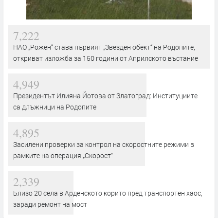
7,222
НАО „Рожен“ става първият „Звезден обект“ на Родопите,
откриват изложба за 150 години от Априлското въстание
4,949
Президентът Илияна Йотова от Златоград: Институциите
са длъжници на Родопите
4,895
Засилени проверки за контрол на скоростните режими в
рамките на операция „Скорост“
2,339
Близо 20 села в Арденското корито пред транспортен хаос,
заради ремонт на мост