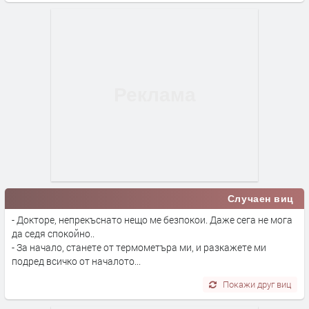
Случаен виц
- Докторе, непрекъснато нещо ме безпокои. Даже сега не мога
да седя спокойно..
- За начало, станете от термометъра ми, и разкажете ми
подред всичко от началото...
Покажи друг виц