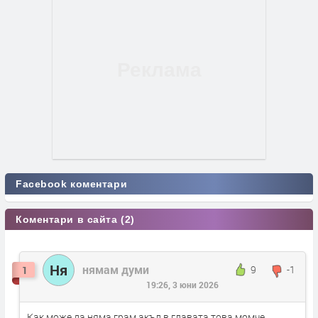
Facebook коментари
Коментари в сайта (2)
Ня
нямам думи
9
-1
1
19:26, 3 юни 2026
Как може да няма грам акъл в главата това момче