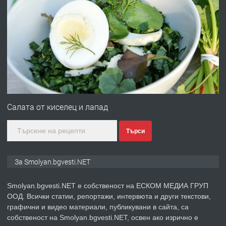
ПРЕДЛАГА
Имот в Северна Гърция, до Кавала
преди 2 години
ПРЕДЛАГА
Иглолистни Пелети клас А1
Салата от киселец и лапад
Търси
преди 2 години
ПРЕДЛАГА
КЪЩА В МАРОНЯ
За Smolyan.bgvesti.NET
Smolyan.bgvesti.NET е собственост на ЕСКОМ МЕДИА ГРУП
ООД. Всички статии, репортажи, интервюта и други текстови,
преди 2 години
графични и видео материали, публикувани в сайта, са
собственост на Smolyan.bgvesti.NET, освен ако изрично е
ТЪРСИ
Търсят се строителни работници