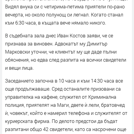
Видял внука си с четирима‑петима приятели по‑рано
вечерта, но около полунощ си легнал. Когато станал
към 6:30 часа, в къщата вече нямало никого.
В съдебната зала днес Иван Костов заяви, че се
признава за виновен. Адвокатът му Димитър
Марковски уточни, че клиентът му ще даде пълни
обяснения, но едва след разпита на всички
свидетели
и вещи лица.
Заседанието започна в 10 часа и към 14:30 часа все
още продължаваше. Сред останалите призовани са
управителка на кафене, служител от Криминална
полиция, приятелят на Маги, двете ѝ лели, братовчед
ѝ, човекът, който е намерил телефона и служителят от
куриерската фирма. По делото предстои да бъдат
разпитани общо 42 свидетели, като са насрочени още