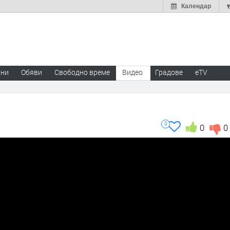
Календар
ини
Обяви
Свободно време
Видео
Градове
eTV
0
0
0