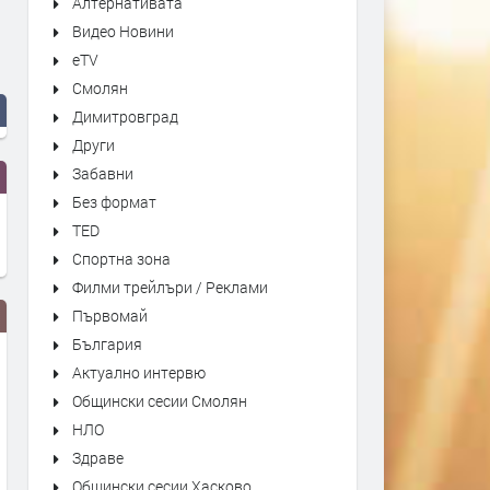
Алтернативата
Видео Новини
eTV
Смолян
Димитровград
Други
Забавни
Без формат
TED
Спортна зона
Филми трейлъри / Реклами
Първомай
България
Актуално интервю
Общински сесии Смолян
НЛО
Здраве
Общински сесии Хасково