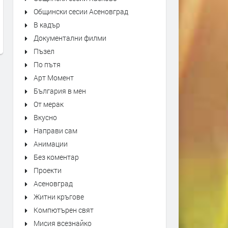
Kiss - Forever
"Bésame Mucho" Alfredo
Общински сесии Асеновград
Rodriguez Trio Live at Mon
преди 1 ден
В кадър
Jazz Festival
Документални филми
преди 1 ден
Пъзел
По пътя
Арт Момент
България в мен
От мерак
Вкусно
Направи сам
Анимации
Без коментар
Проекти
Асеновград
Житни кръгове
Компютърен свят
Мисия всезнайко