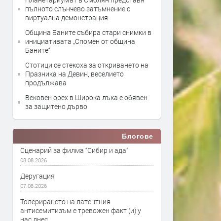
пълното слънчево затъмнение с
виртуална демонстрация
Община Баните събира стари снимки в
инициативата „Спомен от община
Баните“
Стотици се стекоха за откриването на
Празника на Девин, веселието
продължава
Вековен орех в Широка лъка е обявен
за защитено дърво
Блогове
Сценарий за филма “Сибир и ада”
08.08.2026
Деругация
07.08.2026
Толерирането на латентния
антисемитизъм е тревожен факт (и) у
нас днес