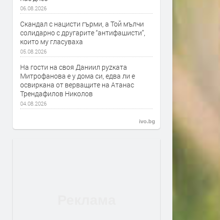
06.08.2026
Скандал с нацисти гърми, а Той мълчи
солидарно с другарите “антифашисти”,
които му гласуваха
05.08.2026
На гости на своя Даниил руzката
Митрофанова е у дома си, едва ли е
освиркана от верващите на Атанас
Трендафилов Николов
04.08.2026
ivo.bg