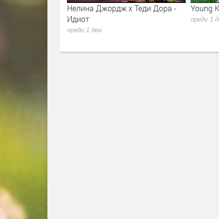
r - Sugar Talking
Нелина Джордж x Теди Дора -
Young K
lla 2026
Идиот
преди 1 
преди 1 ден