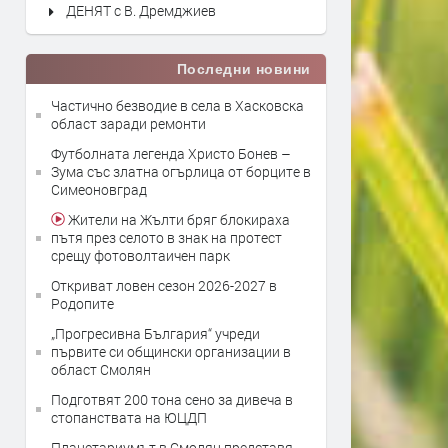
ДЕНЯТ с В. Дремджиев
Последни новини
Частично безводие в села в Хасковска
област заради ремонти
Футболната легенда Христо Бонев –
Зума със златна огърлица от борците в
Симеоновград
Жители на Жълти бряг блокираха
пътя през селото в знак на протест
срещу фотоволтаичен парк
Откриват ловен сезон 2026-2027 в
Родопите
„Прогресивна България“ учреди
първите си общински организации в
област Смолян
Подготвят 200 тона сено за дивеча в
стопанствата на ЮЦДП
Планетариумът в Смолян представя