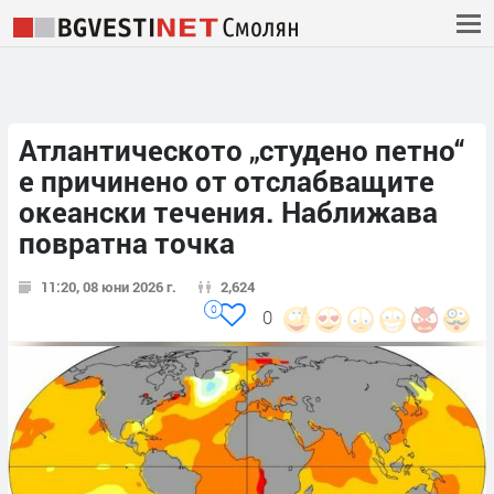
Атлантическото „студено петно“
е причинено от отслабващите
океански течения. Наближава
повратна точка
11:20, 08 юни 2026 г.
2,624
0
0