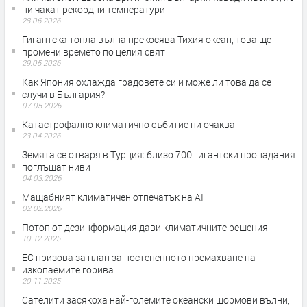
ни чакат рекордни температури
28.06.2026
Гигантска топла вълна прекосява Тихия океан, това ще
промени времето по целия свят
29.05.2026
Как Япония охлажда градовете си и може ли това да се
случи в България?
07.05.2026
Катастрофално климатично събитие ни очаква
23.04.2026
Земята се отваря в Турция: близо 700 гигантски пропадания
поглъщат ниви
04.03.2026
Мащабният климатичен отпечатък на AI
02.02.2026
Потоп от дезинформация дави климатичните решения
10.12.2025
ЕС призова за план за постепенното премахване на
изкопаемите горива
20.11.2025
Сателити засякоха най-големите океански щормови вълни,