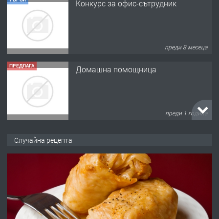
Домашна помощница
преди 1 година
ПРЕДЛАГА
Къща в Марония, Гърция
преди 2 години
ПРЕДЛАГА
УДЪЛЖАВАНЕ НА ЧОВЕШКИЯТ
Случайна рецепта
ЖИВОТ И ПОДОБРЯВАНЕ НА
НЕГОВОТО КАЧЕСТВО
преди 2 години
ПРЕДЛАГА
Имот в Северна Гърция, до Кавала