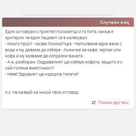
Случаен виц
Един си говори с приятел психиатър и го пита, какъв е
критерия, че един пациент се е излекувал.
- Много прост - казва психиатъра - Напълваме една вана с
вода и му даваме да избере - лъжичка за кафе, черпак или
кофа и му казваме да изпразни ваната.
- А-а, разбирам. Оздравелият ще избере кофата, защото е с
най-голяма вместимост!
- Неее! Здравият ще издърпа тапата!!
п.с. Не казвай на никой твоя отговор.
Покажи друг виц