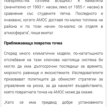
повърхностна топлина всъщност е намаляла
(значително от 1993 г. насам, леко от 1955 г. насам) в
сравнение със студените петна. Последното е
очаквано, когато AMOC доставя по-малко топлина на
района и по този начин по-малко се отделя в
атмосферата“, пише екипът.
Приближаваща повратна точка
Според много климатични модели, по-нататъшното
отслабване на тази ключова настояща система би
могло да има дългосрочни последици за времето,
морското равнище и екосистемите. Изследователите
призовават политиците да обмислят стратегии за
управление на риска, за да намалят въздействието,
което повратната точка на AMOC може да окаже.
„Като се има предвид добре установеното