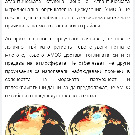
атлантическата студена зона с Атлантическата
меридионална обръщателна циркулация (AMOC). Те
показват, че отслабването на тази система може да е
причина за по-малко топла вода в района.
Авторите на новото проучване заявяват, че това е
логично, тъй като регионът със студени петна е
мястото, където AMOC доставя топлината си и я
предава на атмосферата. Те отбелязват, че други
проучвания са използвали наблюдавани промени в
солеността на морската повърхност и
палеоклиматични данни, за да предположат, че AMOC
се забавя от прединдустриалната епоха.