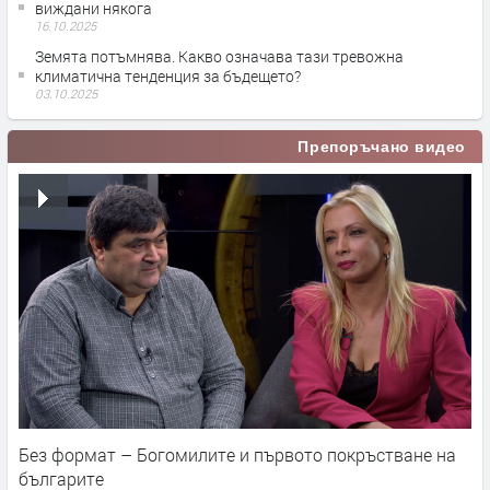
виждани някога
16.10.2025
Земята потъмнява. Какво означава тази тревожна
климатична тенденция за бъдещето?
03.10.2025
Препоръчано видео
Без формат – Богомилите и първото покръстване на
българите