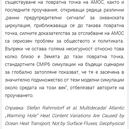
съществуване на повратна точка на AMOC, както и
последните проучвания, откриващи редица различни
„ранни предупредителни сигнали“ за океанската
циркулация, приближаваща се до такава повратна
точка, силните доказателства за отслабване на AMOC
са сериозен проблем за обществото и политиката.
Въпреки че остава голяма несигурност относно това
колко близо е Земята до тази повратна точка,
стандартните CMIP6 симулации на бъдещи сценарии
за глобално затопляне показват, че тя е засечена в
значително подмножество от тези моделни симулации
около средата на този век“, отбелязват авторите на
проучването.
Справка: Stefan Rahmstorf et al, Multidecadal Atlantic
„Warming Hole“ Heat Content Variations Are Caused by
Ocean Heat Transport, Not by Surface Fluxes, Geophysical