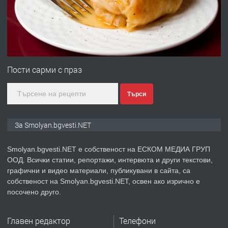
преди 2 години
ПРЕДЛАГА
Иглолистни Пелети клас А1
Пости сарми с праз
Търси
преди 2 години
ПРЕДЛАГА
КЪЩА В МАРОНЯ
За Smolyan.bgvesti.NET
Smolyan.bgvesti.NET е собственост на ЕСКОМ МЕДИА ГРУП
ООД. Всички статии, репортажи, интервюта и други текстови,
преди 2 години
графични и видео материали, публикувани в сайта, са
собственост на Smolyan.bgvesti.NET, освен ако изрично е
ТЪРСИ
Търсят се строителни работници
посочено друго.
Главен редактор
Телефони