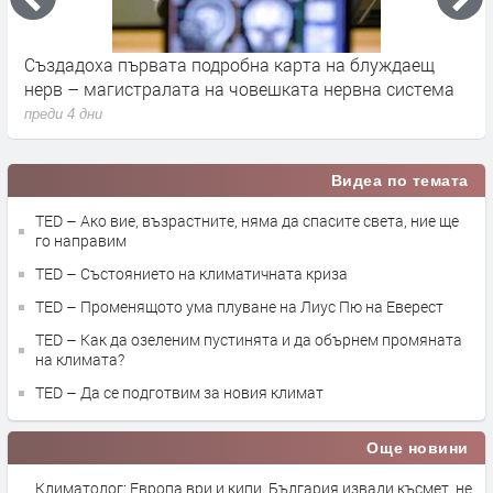
Апофис няма да удари Земята през 2029 г., но крие
К
друга заплаха за учените
з
преди 4 дни
п
Видеа по темата
TED – Ако вие, възрастните, няма да спасите света, ние ще
го направим
TED – Състоянието на климатичната криза
TED – Променящото ума плуване на Лиус Пю на Еверест
TED – Как да озеленим пустинята и да обърнем промяната
на климата?
TED – Да се подготвим за новия климат
Още новини
Климатолог: Европа ври и кипи. България извади късмет, не