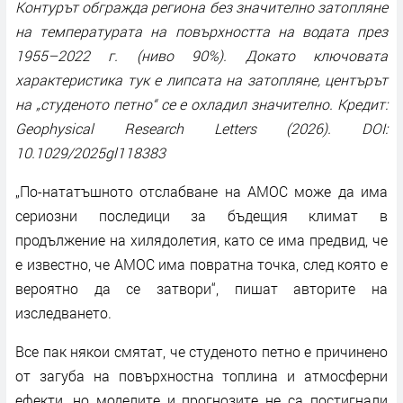
Контурът обгражда региона без значително затопляне
на температурата на повърхността на водата през
1955–2022 г. (ниво 90%). Докато ключовата
характеристика тук е липсата на затопляне, центърът
на „студеното петно“ се е охладил значително. Кредит:
Geophysical Research Letters (2026). DOI:
10.1029/2025gl118383
„По-нататъшното отслабване на AMOC може да има
сериозни последици за бъдещия климат в
продължение на хилядолетия, като се има предвид, че
е известно, че AMOC има повратна точка, след която е
вероятно да се затвори“, пишат авторите на
изследването.
Все пак някои смятат, че студеното петно ​​е причинено
от загуба на повърхностна топлина и атмосферни
ефекти, но моделите и прогнозите не са постигнали