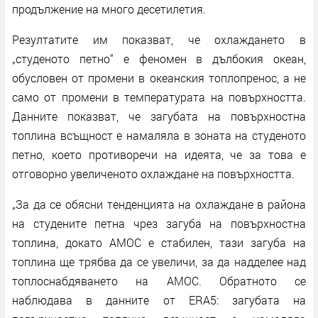
продължение на много десетилетия.
Резултатите им показват, че охлаждането в
„студеното петно“ е феномен в дълбокия океан,
обусловен от промени в океанския топлопренос, а не
само от промени в температурата на повърхността.
Данните показват, че загубата на повърхностна
топлина всъщност е намаляла в зоната на студеното
петно, което противоречи на идеята, че за това е
отговорно увеличеното охлаждане на повърхността.
„За да се обясни тенденцията на охлаждане в района
на студените петна чрез загуба на повърхностна
топлина, докато AMOC е стабилен, тази загуба на
топлина ще трябва да се увеличи, за да надделее над
топлоснабдяването на AMOC. Обратното се
наблюдава в данните от ERA5: загубата на