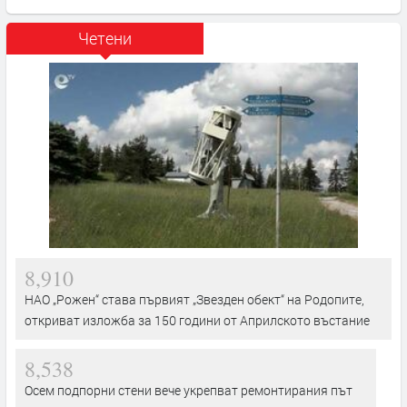
Четени
8,910
НАО „Рожен“ става първият „Звезден обект“ на Родопите,
откриват изложба за 150 години от Априлското въстание
8,538
Осем подпорни стени вече укрепват ремонтирания път