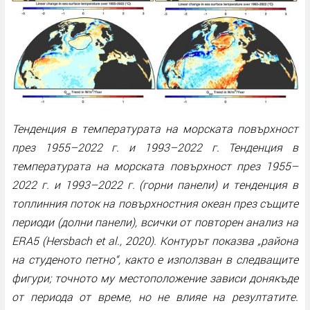
Тенденция в температурата на морската повърхност
през 1955–2022 г. и 1993–2022 г. Тенденция в
температурата на морската повърхност през 1955–
2022 г. и 1993–2022 г. (горни панели) и тенденция в
топлинния поток на повърхностния океан през същите
периоди (долни панели), всички от повторен анализ на
ERA5 (Hersbach et al., 2020). Контурът показва „района
на студеното петно“, както е използван в следващите
фигури; точното му местоположение зависи донякъде
от периода от време, но не влияе на резултатите.