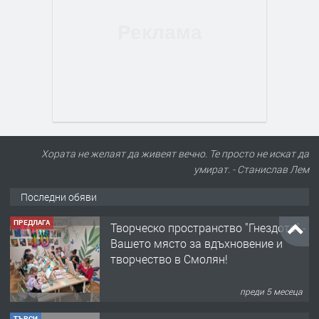
Хората не желаят да живеят вечно. Те просто не искат да
умират. - Станислав Лем
Последни обяви
ТЪРСИ
Конкурс за офис-сътрудник
преди 8 месеца
ПРЕДЛАГА