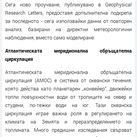
Сега ново проучване, публикувано в Geophysical
Research Letters, предоставя допълнителна подкрепа
за последното - сега използвайки данни от повторен
анализ, базирани на директни метеорологични
наблюдения, вместо само моделиране.
Атлантическата меридионална обръщателна
циркулация
Атлантическата меридионална обръщателна
циркулация (AMOC) е система от океански течения,
която действа като планетарен „конвейер“, движейки
топли повърхностни води от тропиците на север и
студени, по-тежки води на юг. Тази океанска
циркулация играе важна роля в регулирането на
климата на Земята и преразпределението на
топлината. Много предишни изследвания свързват