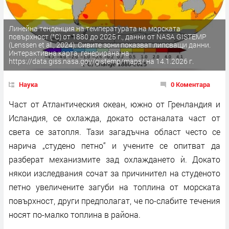
Линейна тенденция на температурата на морската
повърхност (°C) от 1880 до 2025 г., данни от NASA GISTEMP
(Lenssen et al., 2024). Сивите зони показват липсващи данни.
Интерактивна карта, генерирана на
https://data.giss.nasa.gov/gistemp/maps/ на 14.1.2026 г.
Наука
0 Коментара
Част от Атлантическия океан, южно от Гренландия и
Исландия, се охлажда, докато останалата част от
света се затопля. Тази загадъчна област често се
нарича „студено петно“ и учените се опитват да
разберат механизмите зад охлаждането ѝ. Докато
някои изследвания сочат за причинител на студеното
петно увеличените загуби на топлина от морската
повърхност, други предполагат, че по-слабите течения
носят по-малко топлина в района.