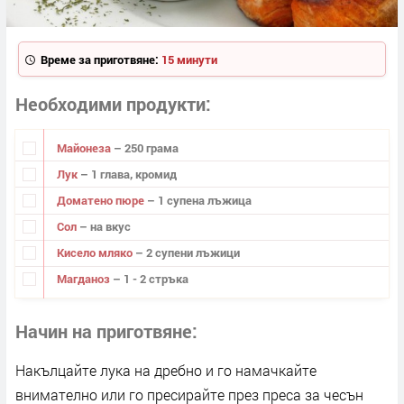
Време за приготвяне:
15 минути
Необходими продукти
Майонеза
– 250 грама
Лук
– 1 глава, кромид
Доматено пюре
– 1 супена лъжица
Сол
– на вкус
Кисело мляко
– 2 супени лъжици
Магданоз
– 1 - 2 стръка
Начин на приготвяне
Накълцайте лука на дребно и го намачкайте
внимателно или го пресирайте през преса за чесън