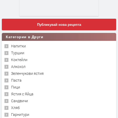
Публикувай нова рецепта
Категории в Други
Напитки
Туршии
Коктейли
Алкохол
Зеленчукови ястия
Паста
Пици
Ястия с Яйца
Сандвичи
Хляб
Гарнитури