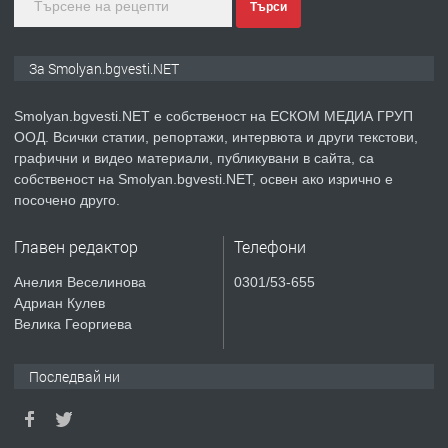
преди 2 години
Търси
ПРЕДЛАГА
Иглолистни Пелети клас А1
За Smolyan.bgvesti.NET
Smolyan.bgvesti.NET е собственост на ЕСКОМ МЕДИА ГРУП
ООД. Всички статии, репортажи, интервюта и други текстови,
преди 2 години
графични и видео материали, публикувани в сайта, са
собственост на Smolyan.bgvesti.NET, освен ако изрично е
ПРЕДЛАГА
КЪЩА В МАРОНЯ
посочено друго.
Главен редактор
Телефони
преди 2 години
Анелия Веселинова
0301/53-655
Адриан Кулев
ТЪРСИ
Търсят се строителни работници
Велика Георгиева
Последвай ни
преди 3 години