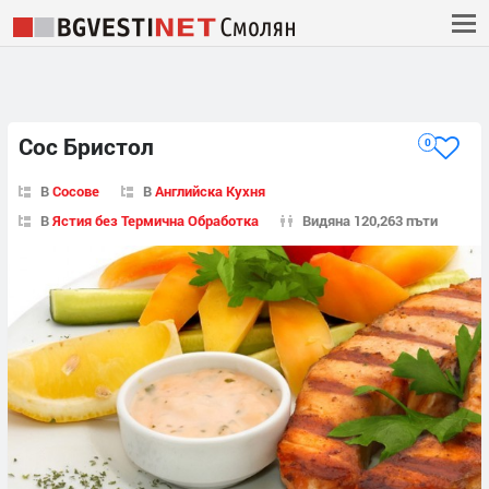
Сос Бристол
0
В
Сосове
В
Английска Кухня
В
Ястия без Термична Обработка
Видяна 120,263 пъти