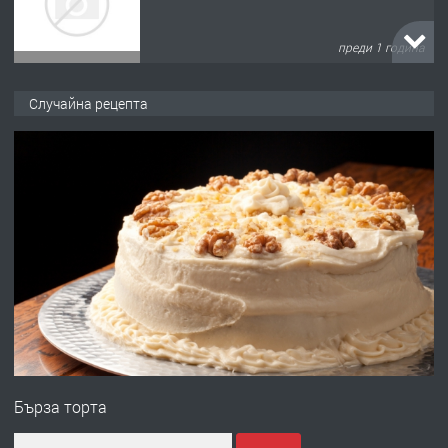
преди 1 година
ПРЕДЛАГА
Къща в Марония, Гърция
Случайна рецепта
преди 2 години
ПРЕДЛАГА
УДЪЛЖАВАНЕ НА ЧОВЕШКИЯТ
ЖИВОТ И ПОДОБРЯВАНЕ НА
НЕГОВОТО КАЧЕСТВО
преди 2 години
ПРЕДЛАГА
Имот в Северна Гърция, до Кавала
Бърза торта