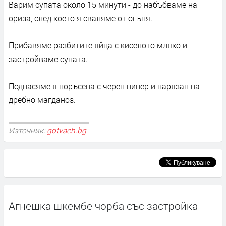
Варим супата около 15 минути - до набъбваме на
ориза, след което я сваляме от огъня.
Прибавяме разбитите яйца с киселото мляко и
застройваме супата.
Поднасяме я поръсена с черен пипер и нарязан на
дребно магданоз.
Източник:
gotvach.bg
Агнешка шкембе чорба със застройка