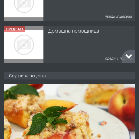
преди 8 месеца
ПРЕДЛАГА
Домашна помощница
преди 1 година
ПРЕДЛАГА
Къща в Марония, Гърция
Случайна рецепта
преди 2 години
ПРЕДЛАГА
УДЪЛЖАВАНЕ НА ЧОВЕШКИЯТ
ЖИВОТ И ПОДОБРЯВАНЕ НА
НЕГОВОТО КАЧЕСТВО