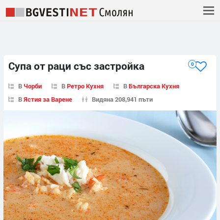
Супа от раци със застройка
0
В
Чорби
В
Ретро Кухня
В
Българска Кухня
В
Ястия за Варене
Видяна 208,941 пъти