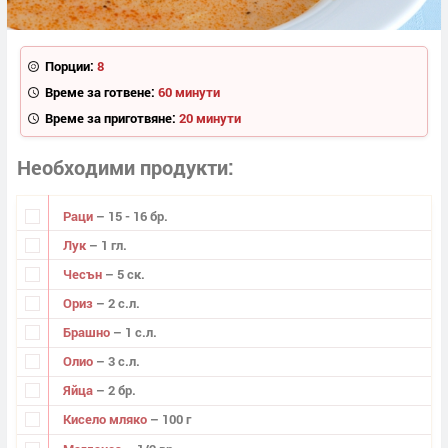
Порции:
8
Време за готвене:
60 минути
Време за приготвяне:
20 минути
Необходими продукти
Раци
– 15 - 16 бр.
Лук
– 1 гл.
Чесън
– 5 ск.
Ориз
– 2 с.л.
Брашно
– 1 с.л.
Олио
– 3 с.л.
Яйца
– 2 бр.
Кисело мляко
– 100 г