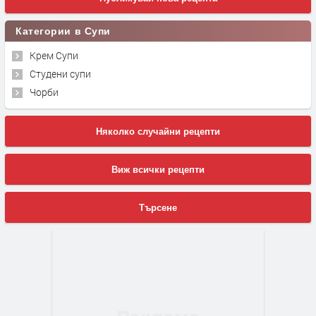
Категории в Супи
Крем Супи
Студени супи
Чорби
Няколко случайни рецепти
Виж всички рецепти
Търсене