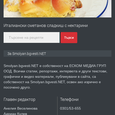
преди 2 години
ПРЕДЛАГА
Имот в Северна Гърция, до Кавала
Италиански сметанов сладкиш с нектарини
преди 2 години
Търси
ПРЕДЛАГА
Иглолистни Пелети клас А1
За Smolyan.bgvesti.NET
Smolyan.bgvesti.NET е собственост на ЕСКОМ МЕДИА ГРУП
ООД. Всички статии, репортажи, интервюта и други текстови,
преди 2 години
графични и видео материали, публикувани в сайта, са
собственост на Smolyan.bgvesti.NET, освен ако изрично е
ПРЕДЛАГА
КЪЩА В МАРОНЯ
посочено друго.
Главен редактор
Телефони
преди 2 години
Анелия Веселинова
0301/53-655
Адриан Кулев