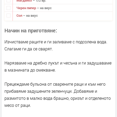
Магданоз
– 1/2 вр.
Черен пипер
– на вкус
Сол
– на вкус
Начин на приготвяне
Изчистваме раците и ги заливаме с подсолена вода.
Слагаме ги да се сварят.
Нарязваме на дребно лукът и чесъна и ги задушаваме
в мазнината до омекване.
Прецеждаме бульона от сварените раци и към него
прибавяме задушените зеленчуци. Добавяме и
размитото в малко вода брашно, оризът и отделеното
месо от раци.