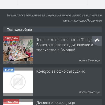
Всеки ласкател живее за сметка на някой, който се вслушва в
него. - Жан дьо Лафонтен
Последни обяви
ПРЕДЛАГА
Творческо пространство "Гнездото" -
Вашето място за вдъхновение и
творчество в Смолян!
преди 5 месеца
ТЪРСИ
Конкурс за офис-сътрудник
преди 8 месеца
ПРЕДЛАГА
Домашна помощница