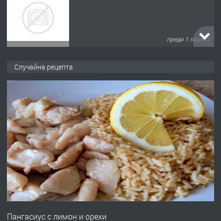
преди 1 година
ПРЕДЛАГА
Къща в Марония, Гърция
Случайна рецепта
преди 2 години
ПРЕДЛАГА
УДЪЛЖАВАНЕ НА ЧОВЕШКИЯТ
ЖИВОТ И ПОДОБРЯВАНЕ НА
НЕГОВОТО КАЧЕСТВО
преди 2 години
ПРЕДЛАГА
Имот в Северна Гърция, до Кавала
Пангасиус с лимон и орехи