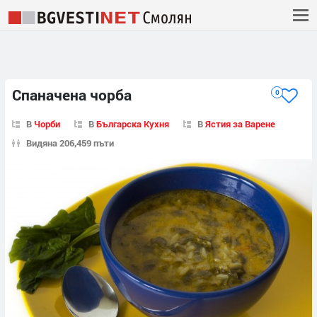
Спаначена чорба
0
В
Чорби
В
Българска Кухня
В
Ястия за Варене
Видяна 206,459 пъти