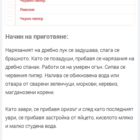
Червен пипер
Лимони
Черен пипер
Начин на приготвяне
Нарязаният на дребно лук се задушава, слага се
брашното. Като се позадуши, прибавя се нарязания на
дребно спанак. Работи се на умерен огън. Сипва се
червения пипер. Налива се обикновена вода или
отвара от сварени зеленчуци, моркови, керевиз,
магданозени корени.
Като заври, се прибавя оризът и след като последният
уври, се прибавя застройка от яйцето, киселото мляко
и малко студена вода.