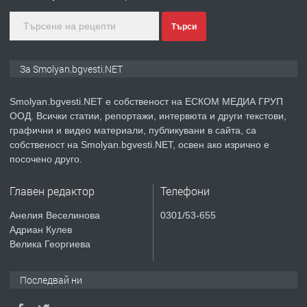
преди 2 години
Търси
ПРЕДЛАГА
Иглолистни Пелети клас А1
За Smolyan.bgvesti.NET
Smolyan.bgvesti.NET е собственост на ЕСКОМ МЕДИА ГРУП
ООД. Всички статии, репортажи, интервюта и други текстови,
преди 2 години
графични и видео материали, публикувани в сайта, са
собственост на Smolyan.bgvesti.NET, освен ако изрично е
ПРЕДЛАГА
КЪЩА В МАРОНЯ
посочено друго.
Главен редактор
Телефони
преди 2 години
Анелия Веселинова
0301/53-655
Адриан Кулев
ТЪРСИ
Търсят се строителни работници
Велика Георгиева
Последвай ни
преди 3 години