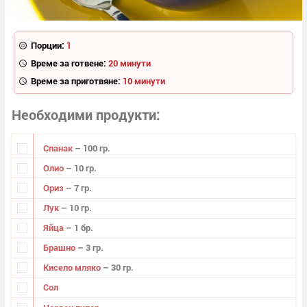
Порции:
1
Време за готвене:
20 минути
Време за приготвяне:
10 минути
Необходими продукти
Спанак
– 100 гр.
Олио
– 10 гр.
Ориз
– 7 гр.
Лук
– 10 гр.
Яйца
– 1 бр.
Брашно
– 3 гр.
Кисело мляко
– 30 гр.
Сол