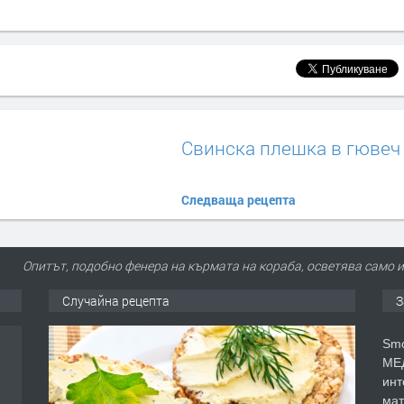
Свинска плешка в гювеч
Следваща рецепта
Опитът, подобно фенера на кърмата на кораба, осветява само 
Случайна рецепта
З
Smo
МЕД
инт
мат