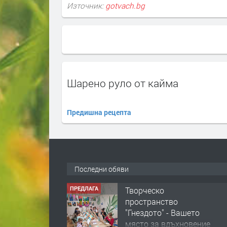
Източник:
gotvach.bg
Шарено руло от кайма
Предишна рецепта
Последни обяви
ПРЕДЛАГА
Творческо
пространство
"Гнездото" - Вашето
място за вдъхновение