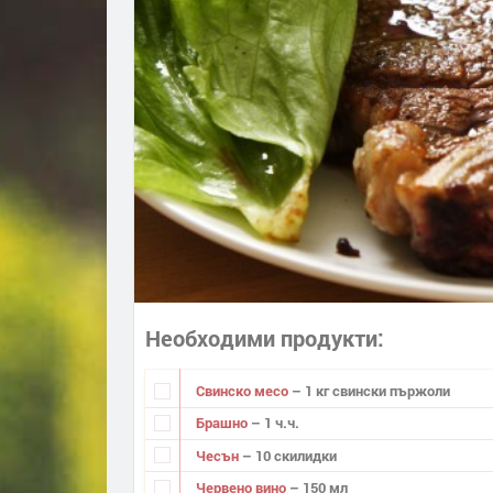
Необходими продукти
Свинско месо
– 1 кг свински пържоли
Брашно
– 1 ч.ч.
Чесън
– 10 скилидки
Червено вино
– 150 мл