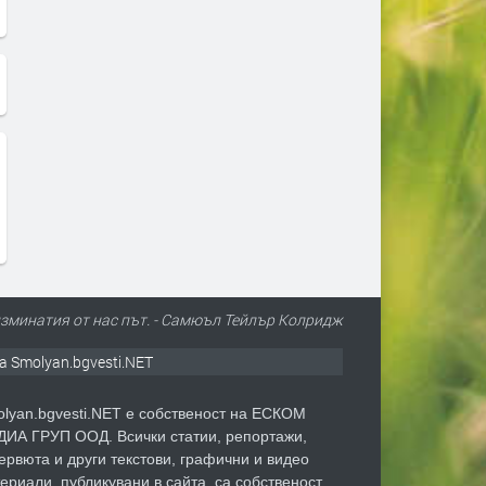
изминатия от нас път. - Самюъл Тейлър Колридж
а Smolyan.bgvesti.NET
lyan.bgvesti.NET е собственост на ЕСКОМ
ИА ГРУП ООД. Всички статии, репортажи,
ервюта и други текстови, графични и видео
ериали, публикувани в сайта, са собственост