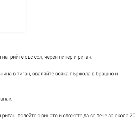
натрийте със сол, черен пипер и риган.
знина в тиган, оваляйте всяка пържола в брашно и
капак.
риган, полейте с виното и сложете да се пече за около 20-