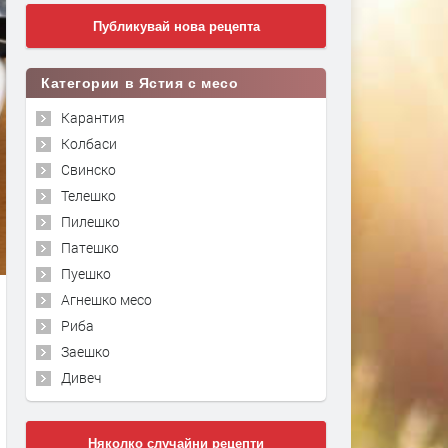
Публикувай нова рецепта
Категории в Ястия с месо
Карантия
Колбаси
Свинско
Телешко
Пилешко
Патешко
Пуешко
Агнешко месо
Риба
Заешко
Дивеч
Няколко случайни рецепти