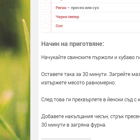
Риган
– пресен или сух
Черен пипер
Сол
Начин на приготвяне
Начукайте свинските пържоли и хубаво ги 
Оставете така за 30 минути. Загрейте ма
изпържете месото равномерно.
След това ги прехвърлете в йенски съд с 
Добавете накълцания чесън, стрък пресен 
30 минути в загряна фурна.