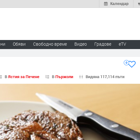
Календар
ини
Обяви
Свободно време
Видео
Градове
eTV
0
В
Ястия за Печене
В
Пържоли
Видяна 117,114 пъти