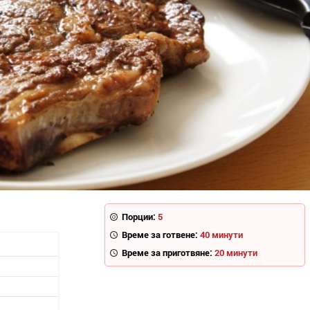
Порции:
5
Време за готвене:
40 минути
Време за приготвяне:
20 минути