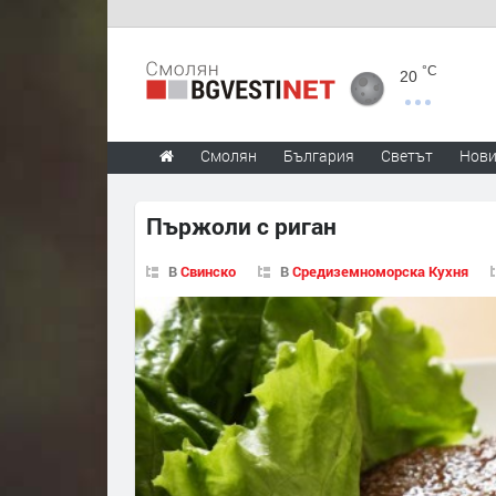
°C
20
Смолян
България
Светът
Нов
Пържоли с риган
В
Свинско
В
Средиземноморска Кухня