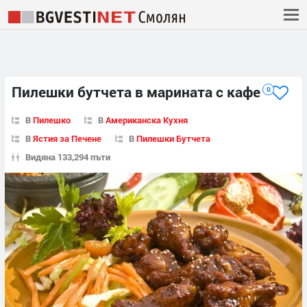
Пилешки бутчета в марината с кафе
0
В
Пилешко
В
Американска Кухня
В
Ястия за Печене
В
Пилешки Бутчета
Видяна 133,294 пъти