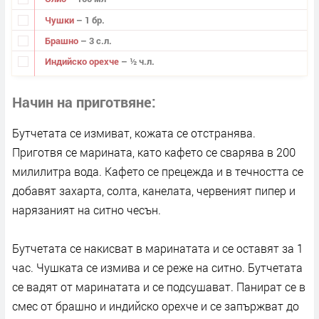
Чушки
– 1 бр.
Брашно
– 3 с.л.
Индийско орехче
– ½ ч.л.
Начин на приготвяне
Бутчетата се измиват, кожата се отстранява.
Приготвя се марината, като кафето се сварява в 200
милилитра вода. Кафето се прецежда и в течността се
добавят захарта, солта, канелата, червеният пипер и
нарязаният на ситно чесън.
Бутчетата се накисват в маринатата и се оставят за 1
час. Чушката се измива и се реже на ситно. Бутчетата
се вадят от маринатата и се подсушават. Панират се в
смес от брашно и индийско орехче и се запържват до