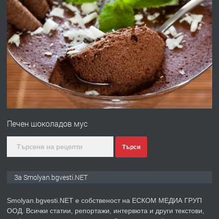
преди 2 години
ПРЕДЛАГА
УДЪЛЖАВАНЕ НА ЧОВЕШКИЯТ
ЖИВОТ И ПОДОБРЯВАНЕ НА
НЕГОВОТО КАЧЕСТВО
преди 2 години
ПРЕДЛАГА
Имот в Северна Гърция, до Кавала
Печен шоколадов мус
преди 2 години
Търси
ПРЕДЛАГА
Иглолистни Пелети клас А1
За Smolyan.bgvesti.NET
Smolyan.bgvesti.NET е собственост на ЕСКОМ МЕДИА ГРУП
ООД. Всички статии, репортажи, интервюта и други текстови,
преди 2 години