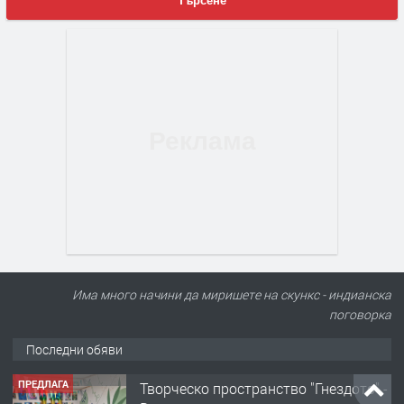
Търсене
Има много начини да миришете на скункс - индианска
поговорка
Последни обяви
ПРЕДЛАГА
Творческо пространство "Гнездото" -