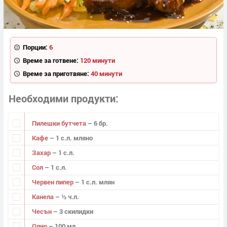
Порции:
6
Време за готвене:
120 минути
Време за приготвяне:
40 минути
Необходими продукти
Пилешки бутчета
– 6 бр.
Кафе
– 1 с.л. мляно
Захар
– 1 с.л.
Сол
– 1 с.л.
Червен пипер
– 1 с.л. млян
Канела
– ½ ч.л.
Чесън
– 3 скилидки
Олио
– 100 мл