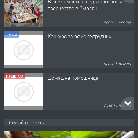
Вашето място за вдъхновение и
творчество в Смолян!
преди 5 месеца
ТЪРСИ
Конкурс за офис-сътрудник
преди 8 месеца
ПРЕДЛАГА
Домашна помощница
преди 1 година
ПРЕДЛАГА
Къща в Марония, Гърция
Случайна рецепта