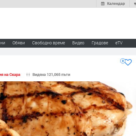
Календар
ини
Обяви
Свободно време
Видео
Градове
eTV
0
ия на Скара
Видяна 121,065 пъти