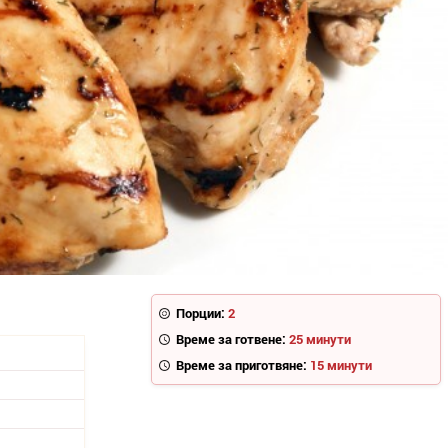
Порции:
2
Време за готвене:
25 минути
Време за приготвяне:
15 минути