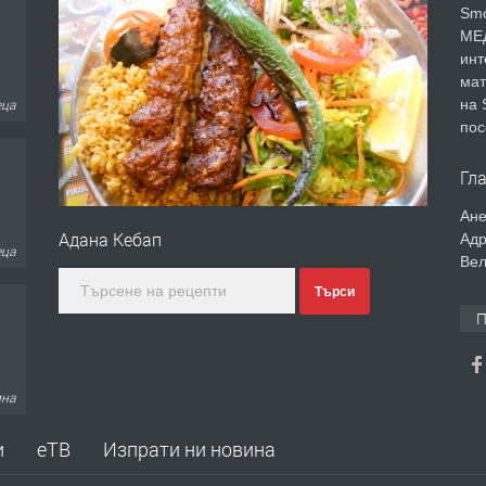
Smo
МЕД
инт
мат
на 
еца
пос
Гл
Ане
Адана Кебап
Адр
еца
Вел
Търси
П
ина
и
еТВ
Изпрати ни новина