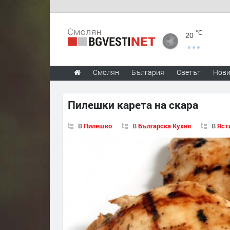
°C
20
Смолян
България
Светът
Нов
Пилешки карета на скара
В
Пилешко
В
Българска Кухня
В
Яст