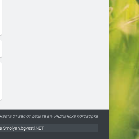
е наета от вас от децата ви- индианска поговорка
а Smolyan.bgvesti.NET