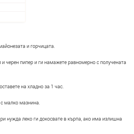
майонезата и горчицата.
л и черен пипер и ги намажете равномерно с получената
оставете на хладно за 1 час.
 с малко мазнина.
при нужда леко ги докосвате в кърпа, ако има излишна