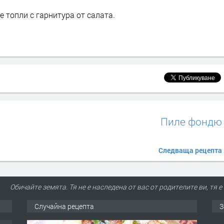
е топли с гарнитура от салата.
Пиле фондю
Следваща рецепта
Обичайте земята. Тя не е наследена от вас от родителите ви, тя 
Случайна рецепта
З