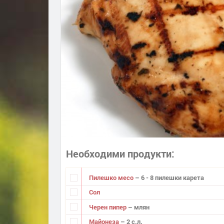
Необходими продукти
Пилешко месо
– 6 - 8 пилешки карета
Сол
Черен пипер
– млян
Майонеза
– 2 с.л.