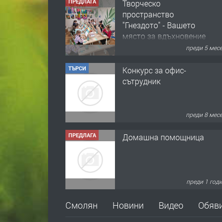
ПРЕДЛАГА
Творческо
пространство
"Гнездото" - Вашето
място за вдъхновение
и творчество в
преди 5 мес
Смолян!
ТЪРСИ
Конкурс за офис-
сътрудник
преди 8 мес
ПРЕДЛАГА
Домашна помощница
преди 1 год
ПРЕДЛАГА
Къща в Марония,
Смолян
Новини
Видео
Обяв
Гърция