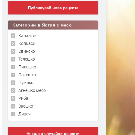
Публикувай нова рецепта
Категории в Ястия с месо
Карантия
Колбаси
Свинско
Телешко
Пилешко
Патешко
Пуешко
Агнешко месо
Риба
Заешко
Дивеч
Няколко случайни рецепти