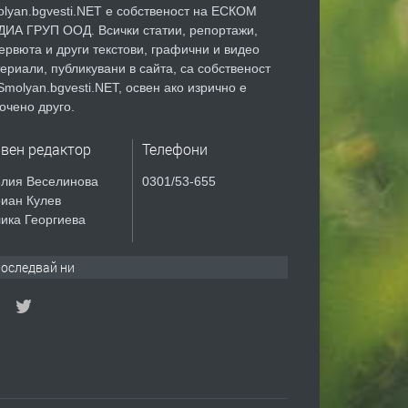
lyan.bgvesti.NET е собственост на ЕСКОМ
ИА ГРУП ООД. Всички статии, репортажи,
ервюта и други текстови, графични и видео
ериали, публикувани в сайта, са собственост
Smolyan.bgvesti.NET, освен ако изрично е
очено друго.
авен редактор
Телефони
лия Веселинова
0301/53-655
иан Кулев
ика Георгиева
оследвай ни