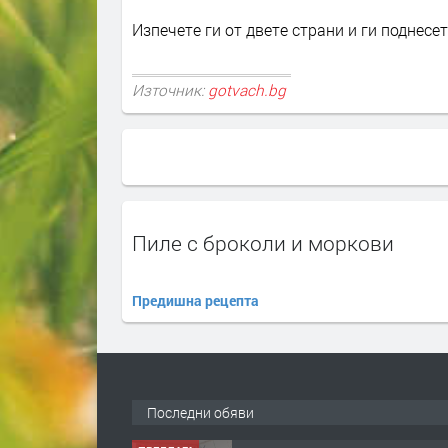
Изпечете ги от двете страни и ги поднесет
Източник:
gotvach.bg
Пиле с броколи и моркови
Предишна рецепта
Последни обяви