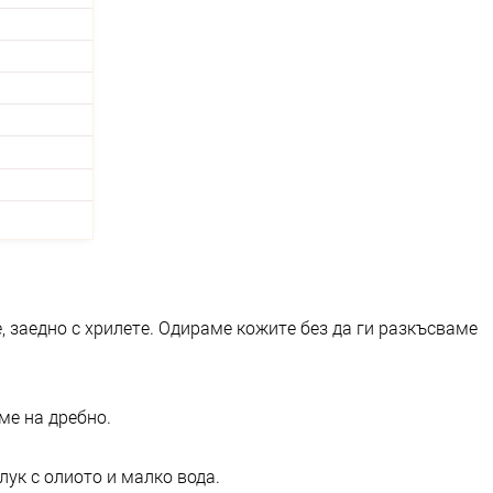
 заедно с хрилете. Одираме кожите без да ги разкъсваме
ме на дребно.
ук с олиото и малко вода.