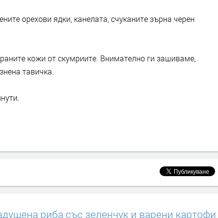
ните орехови ядки, канелата, счуканите зърна черен
раните кожи от скумриите. Внимателно ги зашиваме,
знена тавичка.
нути.
адушена риба със зеленчук и варени картофи