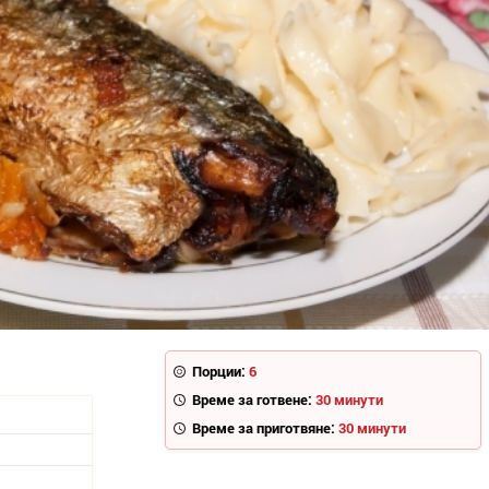
Порции:
6
Време за готвене:
30 минути
Време за приготвяне:
30 минути