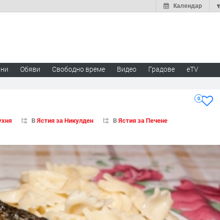
Календар
ини
Обяви
Свободно време
Видео
Градове
eTV
0
ухня
В
Ястия за Никулден
В
Ястия за Печене