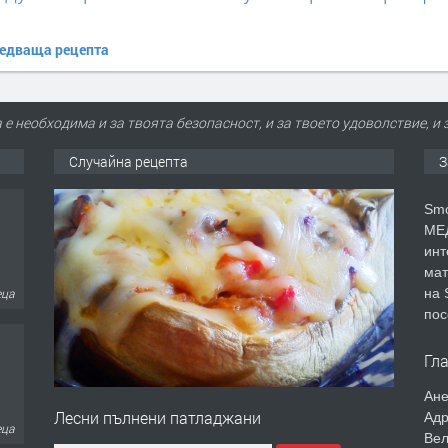
едваща рецепта
е необходима и за твоята безопасност, и за твоето удоволствие, и 
Случайна рецепта
З
Smo
МЕД
инт
мат
на 
еца
пос
Гл
Ане
Лесни пълнени патладжани
Адр
ина
Вел