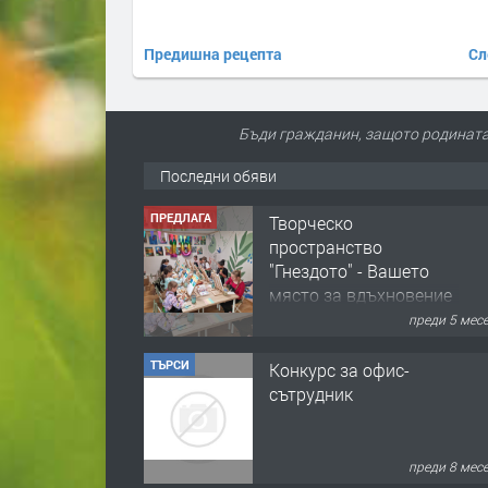
Предишна рецепта
Сл
Бъди гражданин, защото родината 
Последни обяви
ТЪРСИ
Конкурс за офис-
сътрудник
преди 8 мес
ПРЕДЛАГА
Домашна помощница
преди 1 год