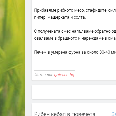
Прибавяме рибното месо, стафидите, смле
пипер, мащерката и солта.
С получената смес напълваме обратно од
овалваме в брашното и нареждаме в ома
Печем в умерена фурна за около 30-40 ми
Източник:
gotvach.bg
Рибен кебап в гювечета
З