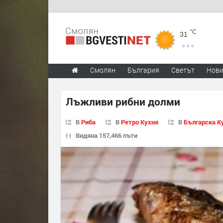
°C
31
Смолян
България
Светът
Нов
Лъжливи рибни долми
В
Риба
В
Ретро Кухня
В
Българска К
Видяна 157,466 пъти