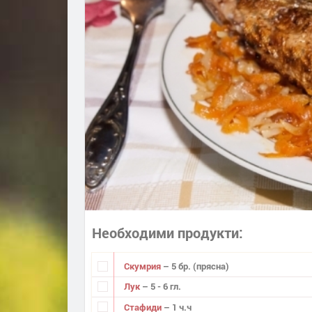
Необходими продукти
Скумрия
– 5 бр. (прясна)
Лук
– 5 - 6 гл.
Стафиди
– 1 ч.ч