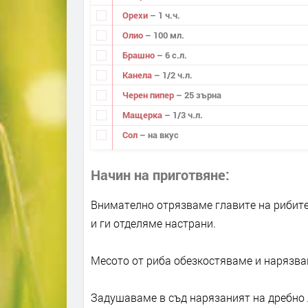
Орехи
– 1 ч.ч.
Олио
– 100 мл.
Брашно
– 6 с.л.
Канела
– 1/2 ч.л.
Черен пипер
– 25 зърна
Мащерка
– 1/3 ч.л.
Сол
– на вкус
Начин на приготвяне
Внимателно отрязваме главите на рибите,
и ги отделяме настрани.
Месото от риба обезкостяваме и нарязва
Задушаваме в съд нарязаният на дребно л