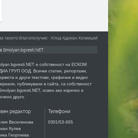
за твоето благополучие. - Клод Адриан Хелвеций
а Smolyan.bgvesti.NET
lyan.bgvesti.NET е собственост на ЕСКОМ
ИА ГРУП ООД. Всички статии, репортажи,
ервюта и други текстови, графични и видео
ериали, публикувани в сайта, са собственост
Smolyan.bgvesti.NET, освен ако изрично е
очено друго.
авен редактор
Телефони
лия Веселинова
0301/53-655
иан Кулев
ика Георгиева