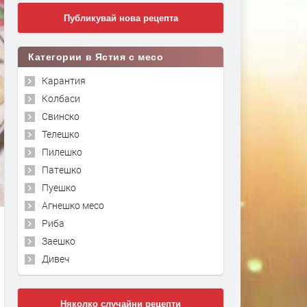
Публикувай нова рецепта
Категории в Ястия с месо
Карантия
Колбаси
Свинско
Телешко
Пилешко
Патешко
Пуешко
Агнешко месо
Риба
Заешко
Дивеч
Няколко случайни рецепти