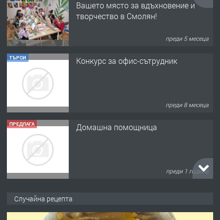
Вашето място за вдъхновение и
творчество в Смолян!
преди 5 месеца
ТЪРСИ
Конкурс за офис-сътрудник
преди 8 месеца
ПРЕДЛАГА
Домашна помощница
преди 1 година
ПРЕДЛАГА
Къща в Марония, Гърция
Случайна рецепта