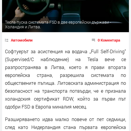
Тесла пуска системата FSD в две европейски държави -
Холандия и Литва.
Автомобили
0 Коментара
Софтуерът за асистенция на водача „Full Self-Driving“
(Supervised/С наблюдение) на Tesla вече се
разпространява в Литва, което я прави втората
европейска страна, разрешила системата по
обществените пътища. Литовската администрация по
безопасност на транспорта потвърди, че е признала
холандския сертификат RDW, който за първи път
одобри FSD в Европа миналия месец.
Разширяването идва малко повече от пет седмици,
след като Нидерландия стана първата европейска