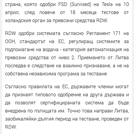
страна, която одобри FSD (Survised) на Tesla на 10
април, след повече от 18 месеца тестове от
холандския орган за превозни средства RDW.
RDW одобри системата съгласно Регламент 171 на
ООН, стандартът на ЕС, регулиращ системите за
подпомагане на водача - категория автоматизация на
превозни средства от ниво 2. Приемането от Литва
последва е следствие на взаимно признаване, а не на
собствена независима програма за тестване.
Съгласно правилата на ЕС, държавите членки могат
да признаят типовото одобрение на друга държава и
да позволят сертифицираната система да бъде
внедрена по пътищата им. Точно това направи Литва,
заобикаляйки дългия период на тестване, проведен от
RDW.