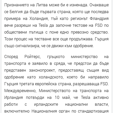
Признанието на Литва може би е изненада. Очакваше
се Белгия да бъде първата страна, която ще последва
примера на Холандия, тъй като регионът Фландрия
вече разреши на Tesla да започне тестове на FSD по
обществени пътища с поне едно превозно средство.
Този процес на тестване все още продължава. Гърция
също сигнализира, че се движи към одобрение.
Според Ройтерс, гръцкото министерство на
транспорта е заявило в сряда, че предстои да бъде
представен законопроект, предоставящ същия вид
одобрение като холандското, което би направило
Гърция третата европейска страна, разрешаваща FSD.
Междувременно, Министерството на транспорта на
Ирландия потвърди на 10 май, че Tesla активно
работи с ирландските национални власти,
включително Националния орган по стандартизация