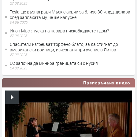
27.08.2025
Tesla ще възнагради Мъск с акции за близо 30 млрд. долара
след заплахата му, че ще напусне
04.08.2025
Илон Мъск пуска на пазара нискобюджетен дом?
27.06.2025
Спасители изгребват торфено блато, за да стигнат до
американски войници, изчезнали при учение в Литва
27.03.2025
ЕС започна да минира границата си с Русия
24.03.2025
Препоръчано видео