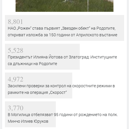
8,801
НАО „Рожен“ става първият „Звезден обект“ на Родопите,
откриват изложба за 150 години от Априлското въстание
5,528
Президентът Илияна Йотова от Златоград: Институциите
са длъжници на Родопите
4,972
Засилени проверки за контрол на скоростните режими в
рамките на операция „Скорост“
3,770
В Могилица отбелязват 95 години от рождението на полк.
Минчо Илиев Юруков