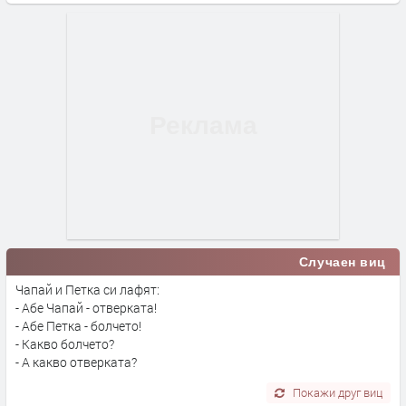
Случаен виц
Чапай и Петка си лафят:
- Абе Чапай - отверката!
- Абе Петка - болчето!
- Какво болчето?
- А какво отверката?
Покажи друг виц