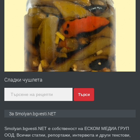
преди 2 години
ПРЕДЛАГА
УДЪЛЖАВАНЕ НА ЧОВЕШКИЯТ
ЖИВОТ И ПОДОБРЯВАНЕ НА
НЕГОВОТО КАЧЕСТВО
преди 2 години
ПРЕДЛАГА
Имот в Северна Гърция, до Кавала
Сладки чушлета
Търси
преди 2 години
ПРЕДЛАГА
Иглолистни Пелети клас А1
За Smolyan.bgvesti.NET
Smolyan.bgvesti.NET е собственост на ЕСКОМ МЕДИА ГРУП
ООД. Всички статии, репортажи, интервюта и други текстови,
преди 2 години