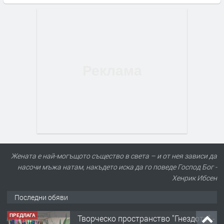
Жената е най-могъщото същество в света – и от нея зависи да
насочи мъжа натам, накъдето иска да го поведе Господ Бог -
Хенрик Ибсен
Последни обяви
ПРЕДЛАГА
Творческо пространство "Гнездото" -