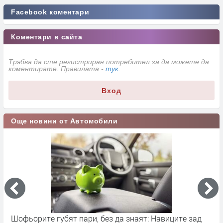
Facebook коментари
Коментари в сайта
Трябва да сте регистриран потребител за да можете да
коментирате. Правилата -
тук
.
Вход
Още новини от Автомобили
ва
Шофьорите губят пари, без да знаят: Навиците зад
B