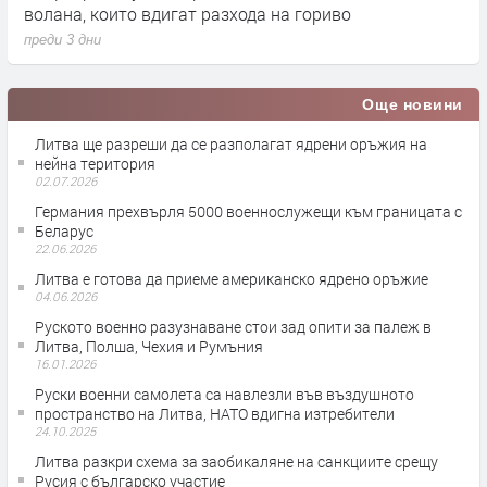
волана, които вдигат разхода на гориво
2
преди 3 дни
п
Още новини
Литва ще разреши да се разполагат ядрени оръжия на
нейна територия
02.07.2026
Германия прехвърля 5000 военнослужещи към границата с
Беларус
22.06.2026
Литва е готова да приеме американско ядрено оръжие
04.06.2026
Руското военно разузнаване стои зад опити за палеж в
Литва, Полша, Чехия и Румъния
16.01.2026
Руски военни самолета са навлезли във въздушното
пространство на Литва, НАТО вдигна изтребители
24.10.2025
Литва разкри схема за заобикаляне на санкциите срещу
Русия с българско участие