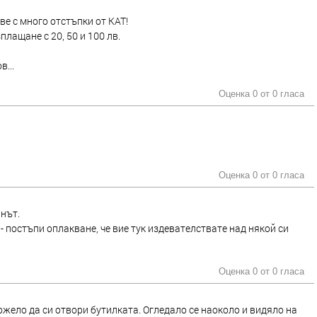
е с много отстъпки от КАТ!
лащане с 20, 50 и 100 лв.
...
Оценка 0 от
0 гласа
Оценка 0 от
0 гласа
нът.
, - постъпи оплакване, че вие тук издевателствате над някой си
Оценка 0 от
0 гласа
можело да си отвори бутилката. Огледало се наоколо и видяло на