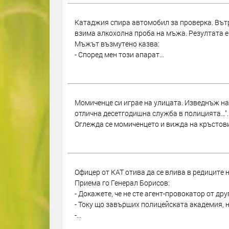
Катаджия спира автомобил за проверка. Вът
взима алкохолна проба на мъжа. Резултата е
Мъжът възмутено казва:
- Според мен този апарат...
Момиченце си играе на улицата. Изведнъж на
отлична десетгодишна служба в полицията…".
Оглежда се момиченцето и вижда на кръстови
Офицер от КАТ отива да се влива в редиците 
Приема го Генерал Борисов:
- Докажете, че не сте агент-провокатор от дру
- Току що завърших полицейската академия, н
-...