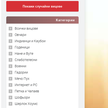
Покажи случайни вицове
Категории
Всички вицове
Овчари
Индианци и Каубои
Годеници
Нане и Вуте
Слаботелесни
Военни
Гадории
Мечо Пух
Интернет и PC
Петка и Чапаев
Шофьори
Шерлок Хоумс