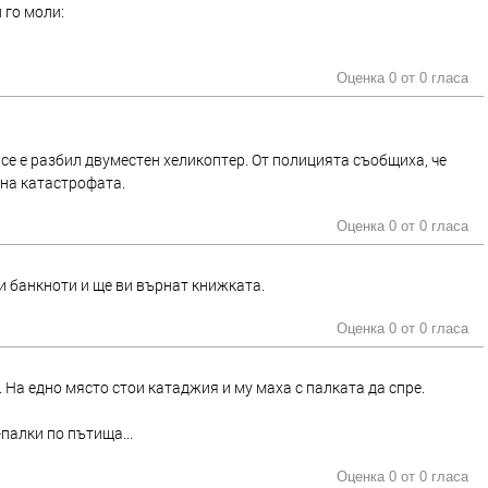
 го моли:
Оценка 0 от
0 гласа
се е разбил двуместен хеликоптер. От полицията съобщиха, че
 на катастрофата.
Оценка 0 от
0 гласа
и банкноти и ще ви върнат книжката.
Оценка 0 от
0 гласа
На едно място стои катаджия и му маха с палката да спре.
палки по пътища...
Оценка 0 от
0 гласа