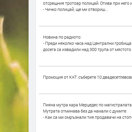
отсрещния тротоар полицай. Отива при него и
- Чичко полицай, ще ми отвориш...
Новина по радиото:
- Преди няколко часа над Централни гробища 
досега са извадили над 300 трупа от мястото
Промоция от КАТ: съберете 10 двадесетлевов
Пияна мутра кара Мерцедес по магистралата. 
Мутрата отминава без да намали с думите:
- Как са ми омръзнали тия продавачи на стоп-