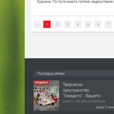
буркана. По пътя имало голямо задръстване и
«
1
2
3
4
5
6
7
Последни обяви
ПРЕДЛАГА
Творческо
пространство
"Гнездото" - Вашето
място за вдъхновение
и творчество в
преди 5 мес
Смолян!