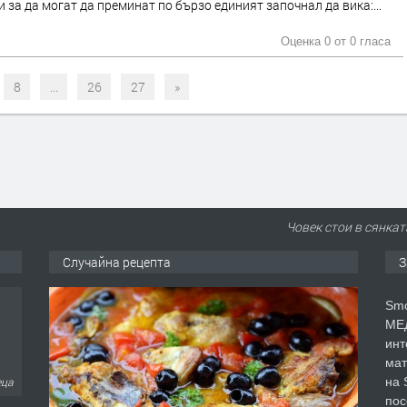
 за да могат да преминат по бързо единият започнал да вика:...
Оценка 0 от
0 гласа
8
...
26
27
»
Човек стои в сянкат
Случайна рецепта
З
Smo
МЕД
инт
мат
на 
еца
пос