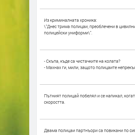
Из криминалната хроника:
\"Днес трима полицаи, преоблечени в цивилн
полицейски униформи\".
- Скъпа, къде са чистачките на колата?
- Махнах ги, мили, защото полицаите непрекъ
Пътният полицай побелял и се напикал, кога
скоростта.
Двама полицаи партнъори са повикани по сиг