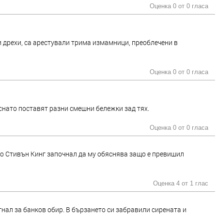
Оценка 0 от
0 гласа
и дрехи, са арестували трима измамници, преоблечени в
Оценка 0 от
0 гласа
снато поставят разни смешни бележки зад тях.
Оценка 0 от
0 гласа
то Стивън Кинг започнал да му обяснява защо е превишил
Оценка 4 от
1 глас
нал за банков обир. В бързането си забравили сирената и