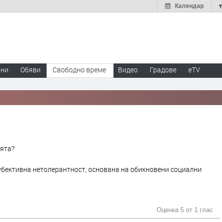
Календар
ини
Обяви
Свободно време
Видео
Градове
eTV
ията?
убективна нетолерантност, основана на обикновени социални
Оценка 5 от
1 глас