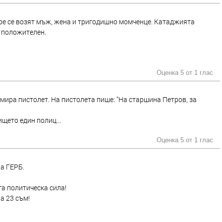
ре се возят мъж, жена и тригодишно момченце. Катаджията
 положителен.
Оценка 5 от
1 глас
мира пистолет. На пистолета пише: "На старшина Петров, за
щето един полиц...
Оценка 5 от
1 глас
на ГЕРБ.
га политическа сила!
а 23 съм!