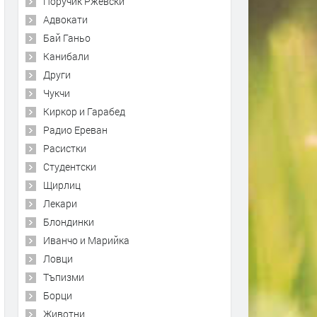
Поручик Ржевски
Адвокати
Бай Ганьо
Канибали
Други
Чукчи
Киркор и Гарабед
Радио Ереван
Расистки
Студентски
Щирлиц
Лекари
Блондинки
Иванчо и Марийка
Ловци
Тъпизми
Борци
Животни