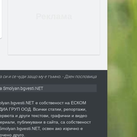
а си и се чуди защо му е тъмно. - Дзен пословицa
а Smolyan.bgvesti.NET
lyan.bgvesti.NET е собственост на ЕСКОМ
ИА ГРУП ООД. Всички статии, репортажи,
ервюта и други текстови, графични и видео
ериали, публикувани в сайта, са собственост
Smolyan.bgvesti.NET, освен ако изрично е
очено друго.