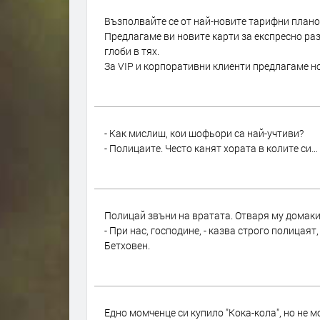
Възполвайте се от най-новите тарифни планов
Предлагаме ви новите карти за експресно разп
глоби в тях.
За VIP и корпоративни клиенти предлагаме нов
- Как мислиш, кои шофьори са най-учтиви?
- Полицаите. Често канят хората в колите си…
Полицай звъни на вратата. Отваря му домаки
- При нас, господине, - казва строго полицаят
Бетховен.
Едно момченце си купило "Кока-кола", но не 