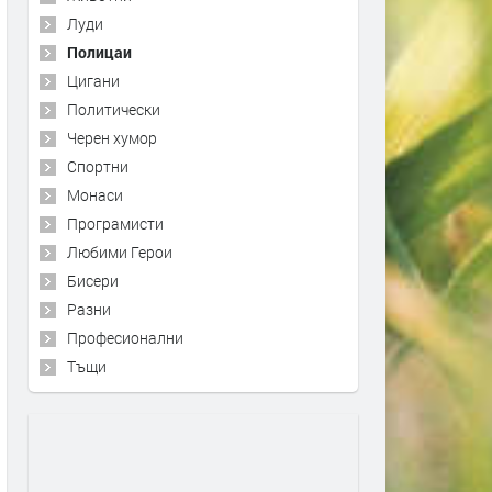
Луди
Полицаи
Цигани
Политически
Черен хумор
Спортни
Монаси
Програмисти
Любими Герои
Бисери
Разни
Професионални
Тъщи