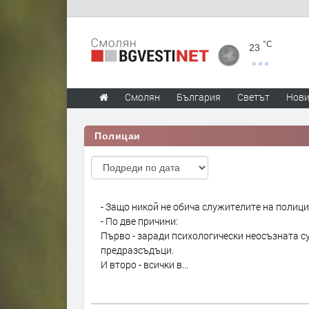
°C
23
Смолян
България
Светът
Нов
Полицаи
- Защо никой не обича служителите на полиц
- По две причини:
Първо - заради психологически неосъзната с
предразсъдъци.
И второ - всички в...