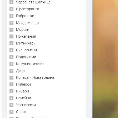
Червената шапчица
В ресторанта
Габровски
Младоженци
Морски
Пожелания
Митничари
Бизнесмени
Подсъдими
Комунистически
Деца
Коледа и Нова година
Пиянски
Рибари
Семейни
Ученически
Спорт