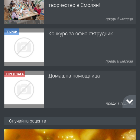
творчество в Смолян!
преди 5 месеца
ТЪРСИ
Конкурс за офис-сътрудник
преди 8 месеца
ПРЕДЛАГА
Домашна помощница
преди 1 година
ПРЕДЛАГА
Къща в Марония, Гърция
Случайна рецепта