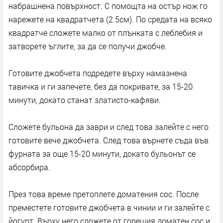
набрашнена повърхност. С помощта на остър нож го
нарежете на квадратчета (2.5см). По средата на всяко
квадратче сложете малко от плънката с леблебия и
затворете ъглите, за да се получи джобче.
Готовите джобчета подредете върху намазнена
тавичка и ги запечете, без да покривате, за 15-20
минути, докато станат златисто-кафяви.
Сложете бульона да заври и след това залейте с него
готовите вече джобчета. След това върнете съда във
фурната за още 15-20 минути, докато бульонът се
абсорбира.
През това време претоплете доматения сос. После
преместете готовите джобчета в чинии и ги залейте с
йогурт. Върху него сложете от горещия доматен сос и