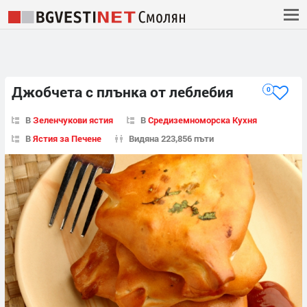
Джобчета с плънка от леблебия
0
В
Зеленчукови ястия
В
Средиземноморска Кухня
В
Ястия за Печене
Видяна 223,856 пъти