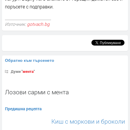
поръсете с подправки.
Източник:
gotvach.bg
Обратно към търсенето
Думи "
мента
"
Лозови сaрми с ментa
Предишна рецепта
Киш с моркови и броколи