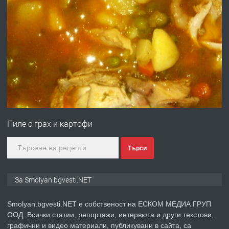
преди 2 години
ПРЕДЛАГА
УДЪЛЖАВАНЕ НА ЧОВЕШКИЯТ
ЖИВОТ И ПОДОБРЯВАНЕ НА
НЕГОВОТО КАЧЕСТВО
преди 2 години
ПРЕДЛАГА
Имот в Северна Гърция, до Кавала
Пиле с грах и картофи
преди 2 години
Търси
ПРЕДЛАГА
Иглолистни Пелети клас А1
За Smolyan.bgvesti.NET
Smolyan.bgvesti.NET е собственост на ЕСКОМ МЕДИА ГРУП
ООД. Всички статии, репортажи, интервюта и други текстови,
преди 2 години
графични и видео материали, публикувани в сайта, са