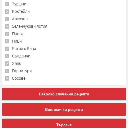
Туршии
Коктейли
Алкохол
Зеленчукови ястия
Паста
Пици
Ястия с Яйца
Сандвичи
Хляб
Гарнитури
Сосове
Няколко случайни рецепти
Виж всички рецепти
Търсене