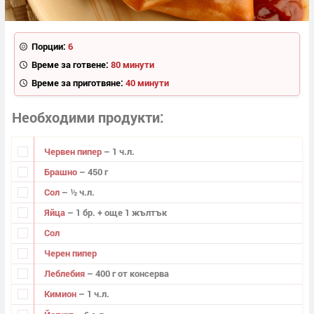
Порции:
6
Време за готвене:
80 минути
Време за приготвяне:
40 минути
Необходими продукти
Червен пипер
– 1 ч.л.
Брашно
– 450 г
Сол
– ½ ч.л.
Яйца
– 1 бр. + още 1 жълтък
Сол
Черен пипер
Леблебия
– 400 г от консерва
Кимион
– 1 ч.л.