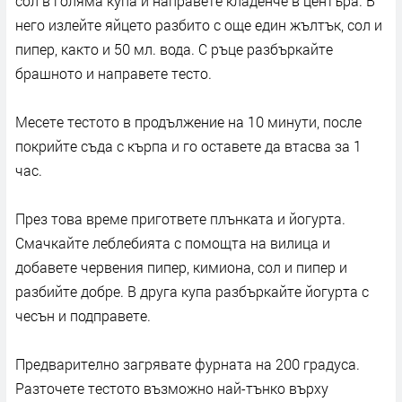
сол в голяма купа и направете кладенче в центъра. В
него излейте яйцето разбито с още един жълтък, сол и
пипер, както и 50 мл. вода. С ръце разбъркайте
брашното и направете тесто.
Месете тестото в продължение на 10 минути, после
покрийте съда с кърпа и го оставете да втасва за 1
час.
През това време пригответе плънката и йогурта.
Смачкайте леблебията с помощта на вилица и
добавете червения пипер, кимиона, сол и пипер и
разбийте добре. В друга купа разбъркайте йогурта с
чесън и подправете.
Предварително загрявате фурната на 200 градуса.
Разточете тестото възможно най-тънко върху