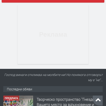
Господ винаги откликва на молбите ни! Но понякога отговорът
му е "не"...
Последни обяви
ПРЕДЛАГА
Творческо пространство "Гнездото" -
Вашето място за вдъхновение и