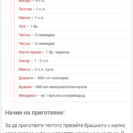
Йогурт
– 6 с.л.
Зехтин
– 1 с.л.
Масло
– 1 с.л.
Лук
– 1 бр.
Чесън
– 2 скилидки
Чесън
– 2 скилидки
Люти чушки
– 1 бр. червена
Захар
– 1 - 2 ч.л.
Мента
– 2 ч.л. суха
Домати
– 400 г от консерва
Бульон
– 600 мл пилешки/зеленчуков
Магданоз
– по 1 връзка и кориандър
Начин на приготвяне
За да приготвите тестото пресейте брашното с малко