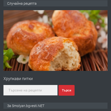
Къща в Марония, Гърция
Случайна рецепта
преди 2 години
ПРЕДЛАГА
УДЪЛЖАВАНЕ НА ЧОВЕШКИЯТ
ЖИВОТ И ПОДОБРЯВАНЕ НА
НЕГОВОТО КАЧЕСТВО
преди 2 години
ПРЕДЛАГА
Имот в Северна Гърция, до Кавала
Хрупкави питки
преди 2 години
Търси
ПРЕДЛАГА
Иглолистни Пелети клас А1
За Smolyan.bgvesti.NET