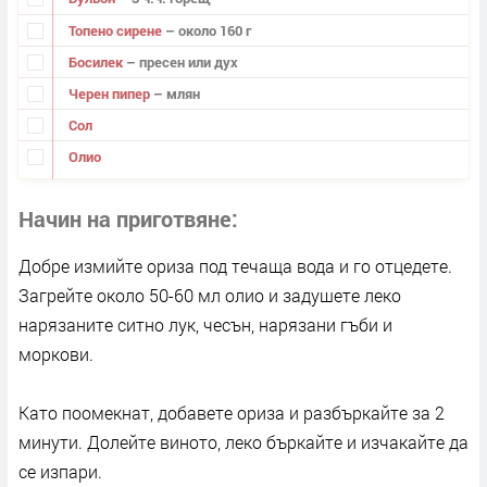
Топено сирене
– около 160 г
Босилек
– пресен или дух
Черен пипер
– млян
Сол
Олио
Начин на приготвяне
Добре измийте ориза под течаща вода и го отцедете.
Загрейте около 50-60 мл олио и задушете леко
нарязаните ситно лук, чесън, нарязани гъби и
моркови.
Като поомекнат, добавете ориза и разбъркайте за 2
минути. Долейте виното, леко бъркайте и изчакайте да
се изпари.