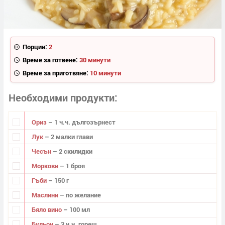
Порции:
2
Време за готвене:
30 минути
Време за приготвяне:
10 минути
Необходими продукти
Ориз
– 1 ч.ч. дългозърнест
Лук
– 2 малки глави
Чесън
– 2 скилидки
Моркови
– 1 броя
Гъби
– 150 г
Маслини
– по желание
Бяло вино
– 100 мл
Бульон
– 3 ч.ч. горещ