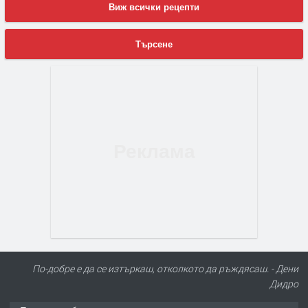
Виж всички рецепти
Търсене
По-добре е да се изтъркаш, отколкото да ръждясаш. - Дени
Дидро