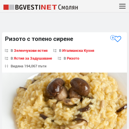
Ризото с топено сирене
0
В
Зеленчукови ястия
В
Италианска Кухня
В
Ястия за Задушаване
В
Ризото
Видяна 194,067 пъти