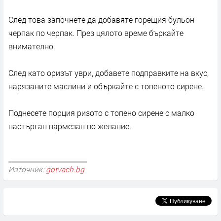
След това започнете да добавяте горещия бульон
черпак по черпак. През цялото време бъркайте
внимателно.
След като оризът уври, добавете подправките на вкус,
нарязаните маслини и объркайте с топеното сирене.
Поднесете порция ризото с топено сирене с малко
настърган пармезан по желание.
Източник:
gotvach.bg