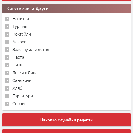
Категории в Други
Напитки
Туршии
Коктейли
Алкохол
Зеленчукови ястия
Паста
Пици
Ястия с Яйца
Сандвичи
Хляб
Гарнитури
Сосове
Няколко случайни рецепти