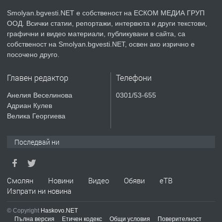
Smolyan.bgvesti.NET е собственост на ЕСКОМ МЕДИА ГРУП
ООД. Всички статии, репортажи, интервюта и други текстови,
преди 2 години
графични и видео материали, публикувани в сайта, са
собственост на Smolyan.bgvesti.NET, освен ако изрично е
ПРЕДЛАГА
КЪЩА В МАРОНЯ
посочено друго.
Главен редактор
Телефони
преди 2 години
Анелия Веселинова
0301/53-655
Адриан Кулев
ТЪРСИ
Търсят се строителни работници
Велика Георгиева
Последвай ни
преди 3 години
ПРЕДЛАГА
Смолян
Новини
Видео
Обяви
еТВ
Давам Заведение Под Наем
Изпрати ни новина
© Copyright
Haskovo.NET
Пълна версия
Етичен кодекс
Общи условия
Поверителност