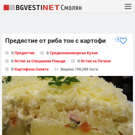
Предястие от риба тон с картофи
0
В
Предястия
В
Средиземноморска Кухня
В
Ястия за Специални Поводи
В
Ястия за Печене
В
Картофена Салата
Видяна 198,288 пъти