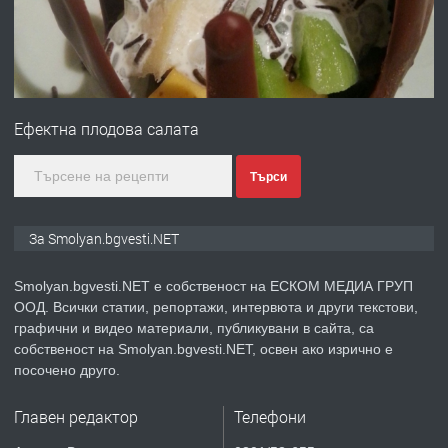
преди 2 години
ПРЕДЛАГА
Имот в Северна Гърция, до Кавала
Ефектна плодова салата
преди 2 години
Търси
ПРЕДЛАГА
Иглолистни Пелети клас А1
За Smolyan.bgvesti.NET
Smolyan.bgvesti.NET е собственост на ЕСКОМ МЕДИА ГРУП
ООД. Всички статии, репортажи, интервюта и други текстови,
преди 2 години
графични и видео материали, публикувани в сайта, са
собственост на Smolyan.bgvesti.NET, освен ако изрично е
ПРЕДЛАГА
КЪЩА В МАРОНЯ
посочено друго.
Главен редактор
Телефони
преди 2 години