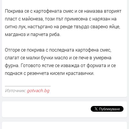
Покрива се с картофената смес и се намазва вторият
пласт с майонеза, този път примесена с нарязан на
ситно лук, настъргано на ренде твърдо сварено яйце,
магданоз и парчета риба.
Отгоре се покрива с последната картофена смес,
слагат се малки бучки масло и се пече в умерена
фурна. Готовото ястие се изважда от формата и се
поднася с резенчета кисели краставички.
Източник:
gotvach.bg