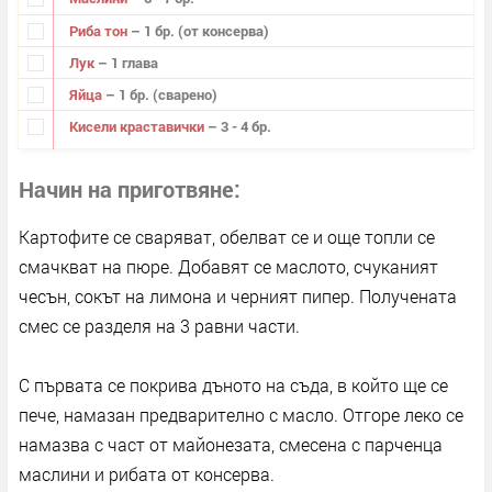
Риба тон
– 1 бр. (от консерва)
Лук
– 1 глава
Яйца
– 1 бр. (сварено)
Кисели краставички
– 3 - 4 бр.
Начин на приготвяне
Картофите се сваряват, обелват се и още топли се
смачкват на пюре. Добавят се маслото, счуканият
чесън, сокът на лимона и черният пипер. Получената
смес се разделя на 3 равни части.
С първата се покрива дъното на съда, в който ще се
пече, намазан предварително с масло. Отгоре леко се
намазва с част от майонезата, смесена с парченца
маслини и рибата от консерва.