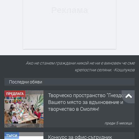
Ако не станем граждани никой не ни е виновен че сме
крепостни селяни. -Кошлуков
Последни обяви
ПРЕДЛАГА
Творческо пространство "Гнездото" -
Вашето място за вдъхновение и
творчество в Смолян!
преди 5 месеца
ТЪРСИ
Конкурс за офис-сътрудник