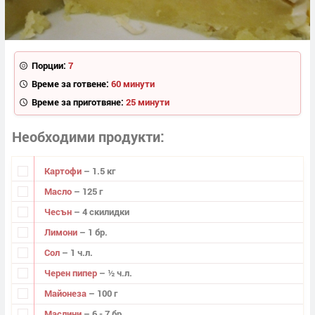
Порции:
7
Време за готвене:
60 минути
Време за приготвяне:
25 минути
Необходими продукти
Картофи
– 1.5 кг
Масло
– 125 г
Чесън
– 4 скилидки
Лимони
– 1 бр.
Сол
– 1 ч.л.
Черен пипер
– ½ ч.л.
Майонеза
– 100 г
Маслини
– 6 - 7 бр.