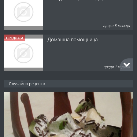
преди 8 месеца
ПРЕДЛАГА
Домашна помощница
преди 1 година
ПРЕДЛАГА
Къща в Марония, Гърция
Случайна рецепта
преди 2 години
ПРЕДЛАГА
УДЪЛЖАВАНЕ НА ЧОВЕШКИЯТ
ЖИВОТ И ПОДОБРЯВАНЕ НА
НЕГОВОТО КАЧЕСТВО