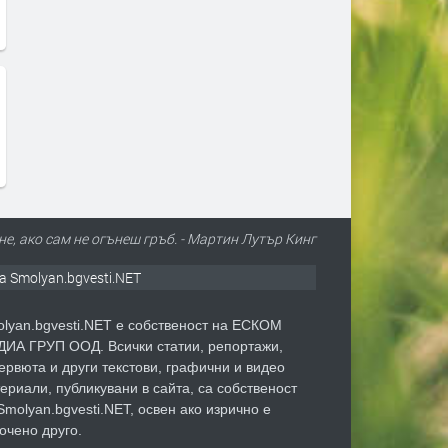
не, ако сам не огънеш гръб. - Мартин Лутър Кинг
а Smolyan.bgvesti.NET
lyan.bgvesti.NET е собственост на ЕСКОМ
ИА ГРУП ООД. Всички статии, репортажи,
ервюта и други текстови, графични и видео
ериали, публикувани в сайта, са собственост
Smolyan.bgvesti.NET, освен ако изрично е
очено друго.