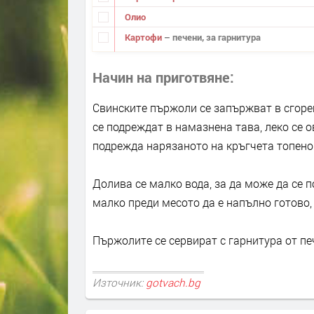
Олио
Картофи
– печени, за гарнитура
Начин на приготвяне
Свинските пържоли се запържват в сгоре
се подреждат в намазнена тава, леко се о
подрежда нарязаното на кръгчета топено
Долива се малко вода, за да може да се п
малко преди месото да е напълно готово, 
Пържолите се сервират с гарнитура от пе
Източник:
gotvach.bg