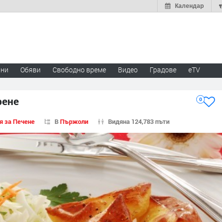
Календар
ини
Обяви
Свободно време
Видео
Градове
eTV
рене
0
я за Печене
В
Пържоли
Видяна 124,783 пъти