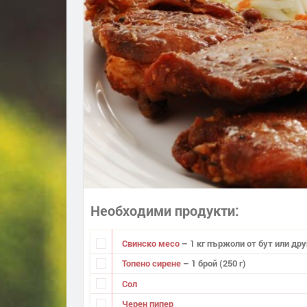
Необходими продукти
Свинско месо
– 1 кг пържоли от бут или дру
Топено сирене
– 1 брой (250 г)
Сол
Черен пипер