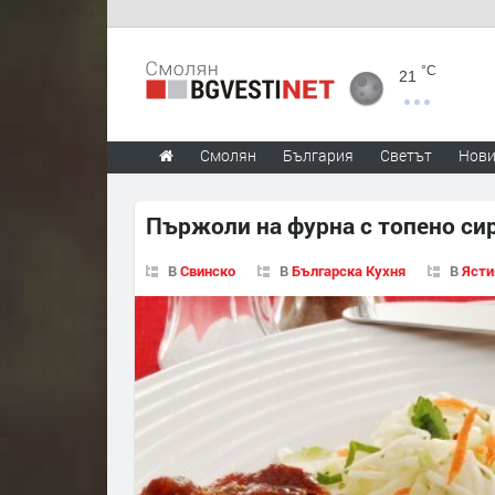
°C
21
Смолян
България
Светът
Нов
Пържоли на фурна с топено си
В
Свинско
В
Българска Кухня
В
Ясти