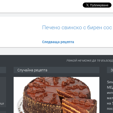
Печено свинско с бирен сос
Следваща рецепта
Никой не може да те възсед
Случайна рецепта
З
Smo
МЕД
еца
инт
мат
на 
пос