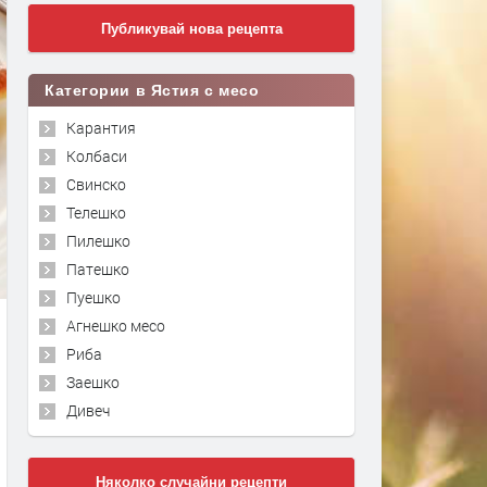
Публикувай нова рецепта
Категории в Ястия с месо
Карантия
Колбаси
Свинско
Телешко
Пилешко
Патешко
Пуешко
Агнешко месо
Риба
Заешко
Дивеч
Няколко случайни рецепти