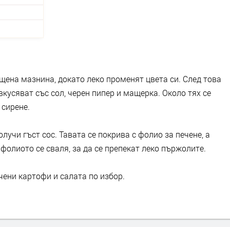
щена мазнина, докато леко променят цвета си. След това
вкусяват със сол, черен пипер и мащерка. Около тях се
 сирене.
олучи гъст сос. Тавата се покрива с фолио за печене, а
фолиото се сваля, за да се препекат леко пържолите.
чени картофи и салата по избор.