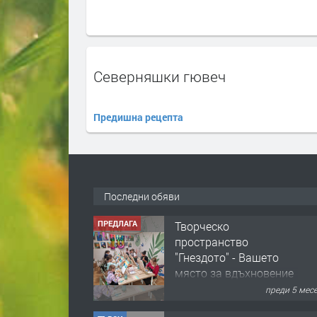
Северняшки гювеч
Предишна рецепта
ПРЕДЛАГА
Творческо
Последни обяви
пространство
"Гнездото" - Вашето
място за вдъхновение
и творчество в
преди 5 мес
Смолян!
ТЪРСИ
Конкурс за офис-
сътрудник