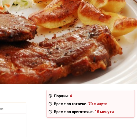
Порции:
4
Време за готвене:
70 минути
ги
Време за приготвяне:
15 минути