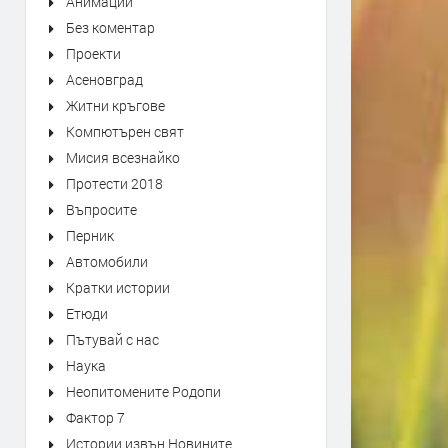
Анимации
Без коментар
Проекти
Асеновград
Житни кръгове
Компютърен свят
Мисия всезнайко
Протести 2018
Въпросите
Перник
Автомобили
Кратки истории
Етюди
Пътувай с нас
Наука
Неопитомените Родопи
Фактор 7
Истории извън Новините