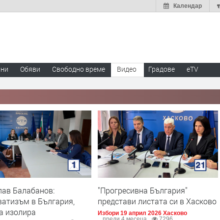
Календар
ини
Обяви
Свободно време
Видео
Градове
eTV
лав Балабанов:
"Прогресивна България"
ватизъм в България,
представи листата си в Хасково
а изолира
Избори 19 април 2026 Хасково
преди 4 месеца
7296