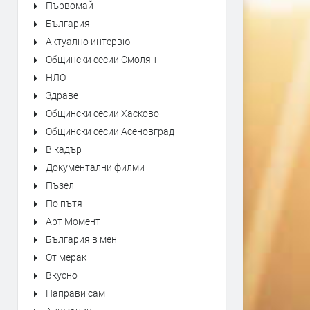
Първомай
България
Актуално интервю
Общински сесии Смолян
НЛО
Здраве
Общински сесии Хасково
Общински сесии Асеновград
В кадър
Документални филми
Пъзел
По пътя
Арт Момент
България в мен
От мерак
Вкусно
Направи сам