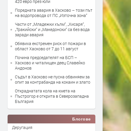
420 евро през юли
Поредната авария в Хасково – този път
на водопровода от ПС „Източна зона“
Части от „Младежки хълм“, „Хисаря“,
„Тракийски“ и „Македонски“ са без вода
заради авария
Обявиха екстремен риск от пожари в
област Хасково от 7 до 11 август
Почина председателят на БСП –
Хасково и читалищен деец Славейко
Андонов
Съдът в Хасково не пусна обвиняем за
опит за контрабанда на кокаин и злато
Откраднатата кола на кмета на
Пъстрогор е открита в Северозападна
България
Блогове
Деругация