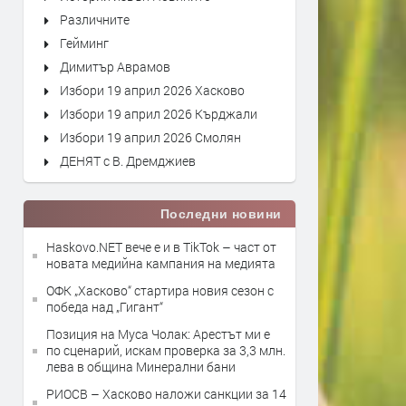
Различните
Гейминг
Димитър Аврамов
Избори 19 април 2026 Хасково
Избори 19 април 2026 Кърджали
Избори 19 април 2026 Смолян
ДЕНЯТ с В. Дремджиев
Последни новини
Haskovo.NET вече е и в TikTok – част от
новата медийна кампания на медията
ОФК „Хасково“ стартира новия сезон с
победа над „Гигант“
Позиция на Муса Чолак: Арестът ми е
по сценарий, искам проверка за 3,3 млн.
лева в община Минерални бани
РИОСВ – Хасково наложи санкции за 14