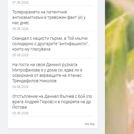
07.08.2026
Толерирането на латентния
антисемитизъм е тревожен факт (и) у
нас днес
06.08.2026
Скандал с нацисти гърми, а Той мълчи
солидарно с другарите “антифашисти”,
които му гласуваха
05.08.2026
На гости на своя Даниил руzката
Митрофанова е у дома си, едва ли е
освиркана от верващите на Атанас
Трендафилов Николов
04.08.2026
Отстъпление на Даниел Вълчев с бой (по
врага Андрей Гюров) и в подкрепа на др.
Йотова
03.08.2026
ivo.bg