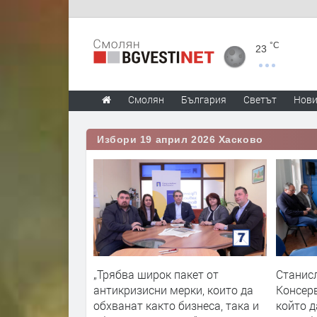
°C
23
Смолян
България
Светът
Нов
Избори 19 април 2026 Хасково
„Трябва широк пакет от
Станис
антикризисни мерки, които да
Kонсер
обхванат както бизнеса, така и
който д