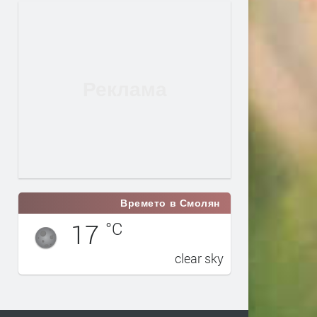
Времето в Смолян
17
°C
clear sky