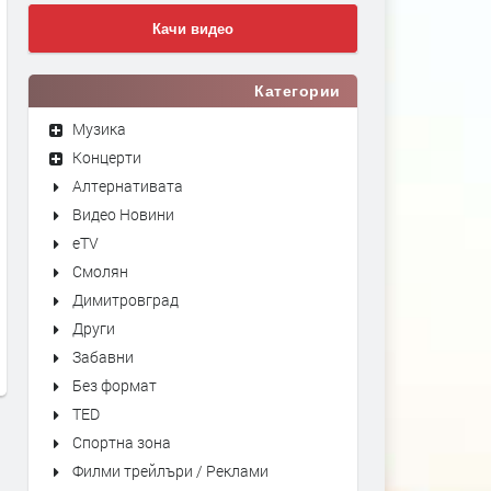
Качи видео
Категории
Музика
Концерти
Алтернативата
Видео Новини
eTV
Смолян
Димитровград
Други
Забавни
Без формат
TED
Спортна зона
Филми трейлъри / Реклами