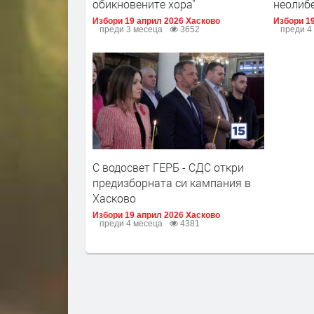
обикновените хора"
неолибе
Избори 19 април 2026 Хасково
Избори 19
преди 3 месеца
3652
преди 4
С водосвет ГЕРБ - СДС откри
предизборната си кампания в
Хасково
Избори 19 април 2026 Хасково
преди 4 месеца
4381