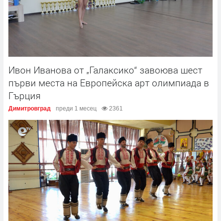
Ивон Иванова от „Галаксико“ завоюва шест
първи места на Европейска арт олимпиада в
Гърция
Димитровград
преди 1 месец
2361