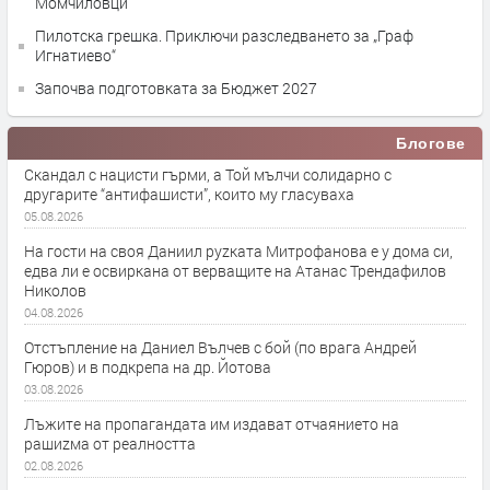
Момчиловци
Пилотска грешка. Приключи разследването за „Граф
Игнатиево“
Започва подготовката за Бюджет 2027
Блогове
Скандал с нацисти гърми, а Той мълчи солидарно с
другарите “антифашисти”, които му гласуваха
05.08.2026
На гости на своя Даниил руzката Митрофанова е у дома си,
едва ли е освиркана от верващите на Атанас Трендафилов
Николов
04.08.2026
Отстъпление на Даниел Вълчев с бой (по врага Андрей
Гюров) и в подкрепа на др. Йотова
03.08.2026
Лъжите на пропагандата им издават отчаянието на
рашиzма от реалността
02.08.2026