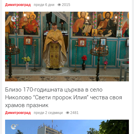
Димитровград
преди 6 дни
2015
Близо 170-годишната църква в село
Николово “Свети пророк Илия” чества своя
храмов празник
Димитровград
преди 2 седмици
2481