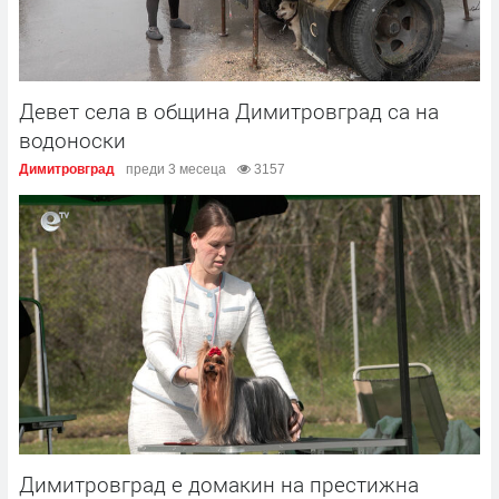
Девет села в община Димитровград са на
водоноски
Димитровград
преди 3 месеца
3157
Димитровград е домакин на престижна