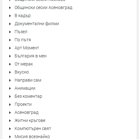
Общински сесии Асеновград
В кадър
Документални филми
Пъзел
По пътя
Арт Момент
България в мен
От мерак
Вкусно
Направи сам
Анимации
Без коментар
Проекти
Асеновград
Житни кръгове
Компютърен свят
Мисия всезнайко