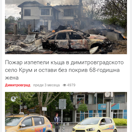
Пожар изпепели къща в димитровградското
село Крум и остави без покрив 68-годишна
жена
Димитровград
преди 3 месеца
4979