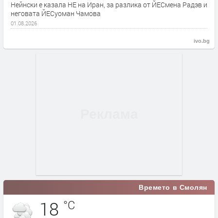
Нейнски е казала НЕ на Иран, за разлика от ЙЕСмена Радэв и
неговата ЙЕСуоман Чамова
01.08.2026
ivo.bg
Времето в Смолян
18
°C