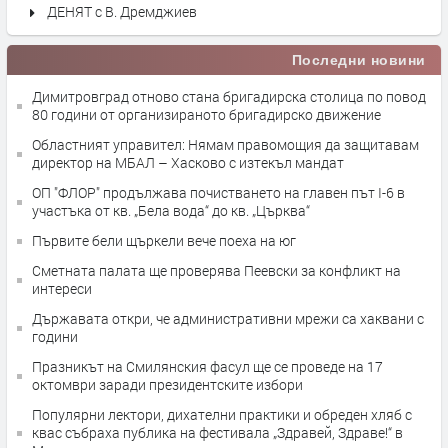
ДЕНЯТ с В. Дремджиев
Последни новини
Димитровград отново стана бригадирска столица по повод
80 години от организираното бригадирско движение
Областният управител: Нямам правомощия да защитавам
директор на МБАЛ – Хасково с изтекъл мандат
ОП "ФЛОР" продължава почистването на главен път I-6 в
участъка от кв. „Бела вода“ до кв. „Църква“
Първите бели щъркели вече поеха на юг
Сметната палата ще провeрява Пеевски за конфликт на
интереси
Държавата откри, че административни мрежи са хаквани с
години
Празникът на Смилянския фасул ще се проведе на 17
октомври заради президентските избори
Популярни лектори, дихателни практики и обреден хляб с
квас събраха публика на фестивала „Здравей, Здраве!“ в