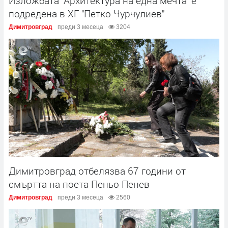
Изложбата "Архитектура на една мечта" е
подредена в ХГ "Петко Чурчулиев"
Димитровград
преди 3 месеца
3204
Димитровград отбелязва 67 години от
смъртта на поета Пеньо Пенев
Димитровград
преди 3 месеца
2560