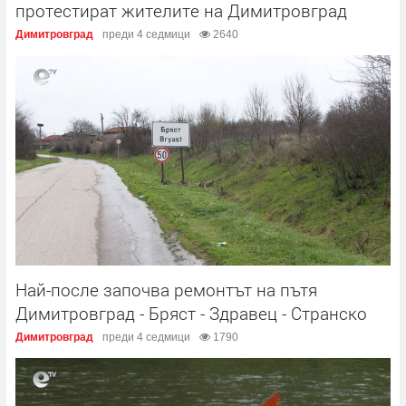
протестират жителите на Димитровград
Димитровград
преди 4 седмици
2640
Най-после започва ремонтът на пътя
Димитровград - Бряст - Здравец - Странско
Димитровград
преди 4 седмици
1790