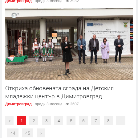
Димитровград
преди 3 месеца
3932
Откриха обновената сграда на Детския
младежки център в Димитровград
Димитровград
преди 3 месеца
2607
«
1
2
3
4
5
6
7
8
...
44
45
»