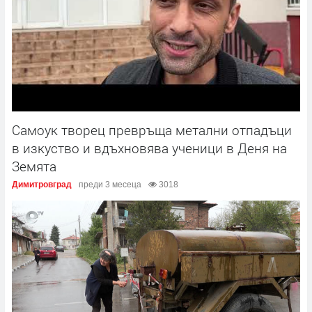
Самоук творец превръща метални отпадъци
в изкуство и вдъхновява ученици в Деня на
Земята
Димитровград
преди 3 месеца
3018