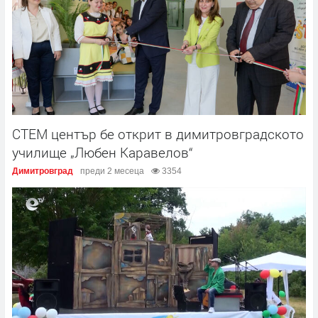
СТЕМ център бе открит в димитровградското
училище „Любен Каравелов“
Димитровград
преди 2 месеца
3354