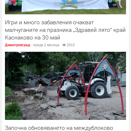
Игри и много забавления очакват
малчуганите на празника „Здравей лято“ край
Каснаково на 30 май
Димитровград
преди 2 месеца
2910
Започна обновяването на междублоково