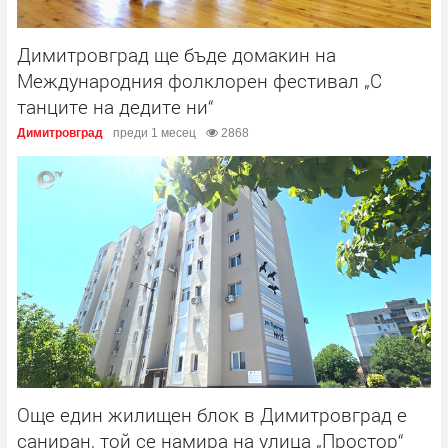
Димитровград ще бъде домакин на
Международния фолклорен фестивал „С
танците на дедите ни“
Димитровград
преди 1 месец
2868
Още един жилищен блок в Димитровград е
саниран, той се намира на улица „Простор“