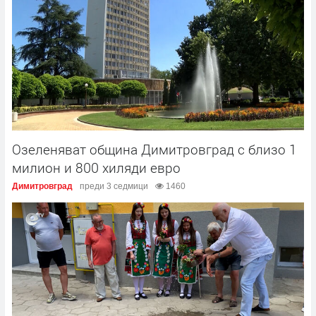
Озеленяват община Димитровград с близо 1
милион и 800 хиляди евро
Димитровград
преди 3 седмици
1460