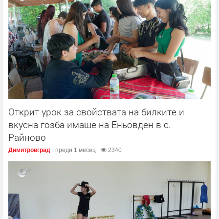
Открит урок за свойствата на билките и
вкусна гозба имаше на Еньовден в с.
Райново
Димитровград
преди 1 месец
2340