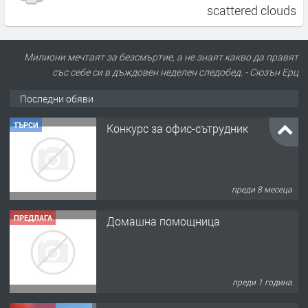
scattered clouds
Милиони мечтаят за безсмъртие, а не знаят какво да правят
със себе си в дъждовен неделен следобед. - Сюзън Ерц
Последни обяви
ТЪРСИ
Конкурс за офис-сътрудник
преди 8 месеца
ПРЕДЛАГА
Домашна помощница
преди 1 година