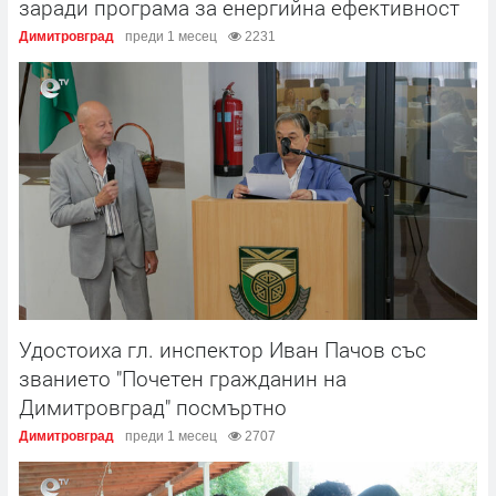
заради програма за енергийна ефективност
Димитровград
преди 1 месец
2231
Удостоиха гл. инспектор Иван Пачов със
званието "Почетен гражданин на
Димитровград" посмъртно
Димитровград
преди 1 месец
2707