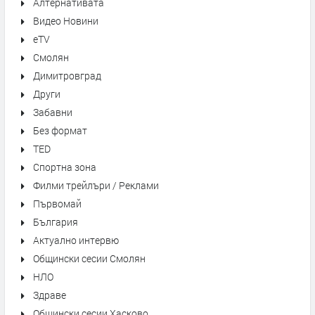
Алтернативата
Видео Новини
eTV
Смолян
Димитровград
Други
Забавни
Без формат
TED
Спортна зона
Филми трейлъри / Реклами
Първомай
България
Актуално интервю
Общински сесии Смолян
НЛО
Здраве
Общински сесии Хасково