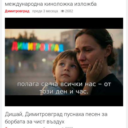
международна киноложка изложба
Димитровград
преди 3 месеца
2682
Дишай, Димитровград пуснаха песен за
борбата за чист въздух