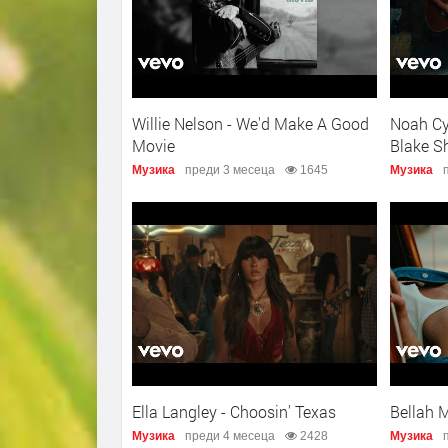
Willie Nelson - We'd Make A Good
Noah Cyr
Movie
Blake S
Музика
преди 3 месеца
1645
Музика
Ella Langley - Choosin' Texas
Bellah 
Музика
преди 4 месеца
2428
Музика