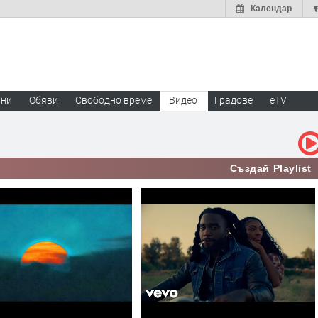
Календар
ини
Обяви
Свободно време
Видео
Градове
eTV
Създай Playlist