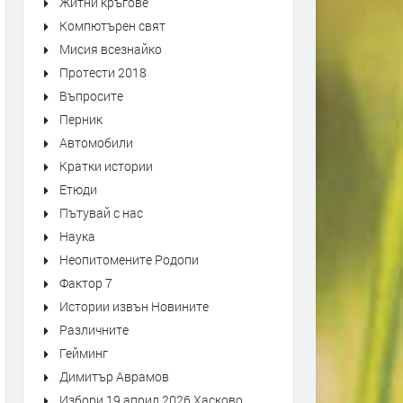
Житни кръгове
Компютърен свят
Мисия всезнайко
Протести 2018
Въпросите
Перник
Автомобили
Кратки истории
Етюди
Пътувай с нас
Наука
Неопитомените Родопи
Фактор 7
Истории извън Новините
Различните
Гейминг
Димитър Аврамов
Избори 19 април 2026 Хасково