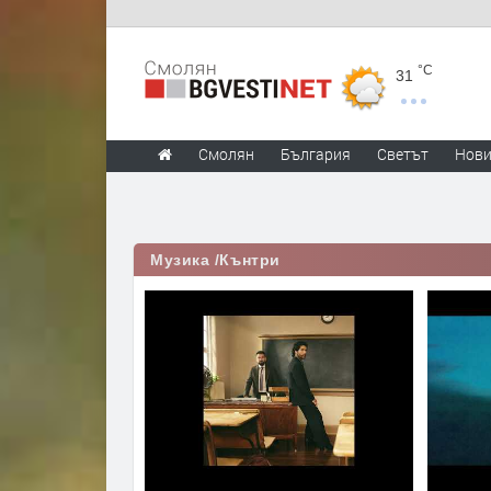
°C
31
Смолян
България
Светът
Нов
Музика /Кънтри