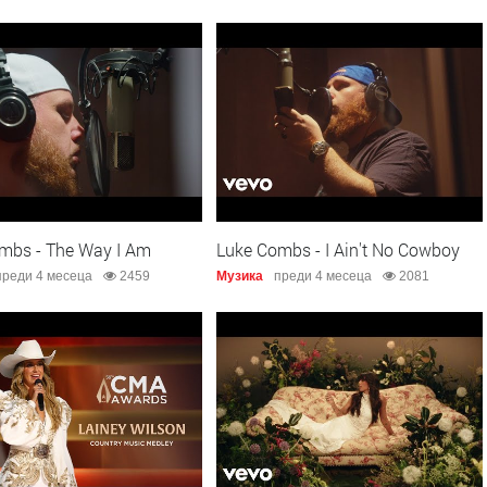
mbs - The Way I Am
Luke Combs - I Ain't No Cowboy
преди 4 месеца
2459
Музика
преди 4 месеца
2081