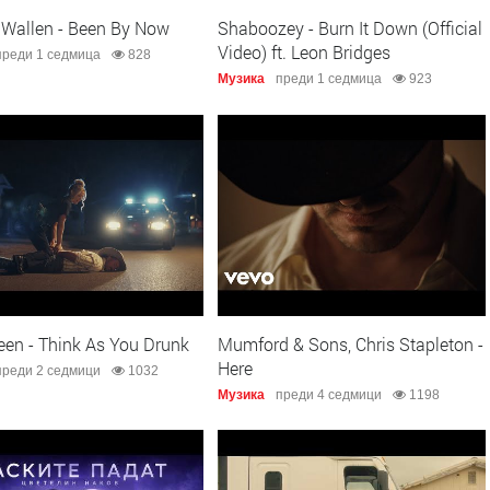
Wallen - Been By Now
Shaboozey - Burn It Down (Official
Video) ft. Leon Bridges
преди 1 седмица
828
Музика
преди 1 седмица
923
een - Think As You Drunk
Mumford & Sons, Chris Stapleton -
Here
преди 2 седмици
1032
Музика
преди 4 седмици
1198