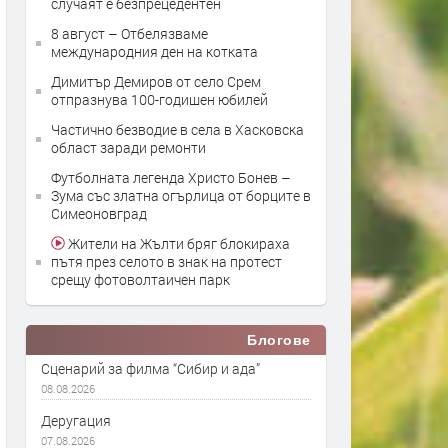
случаят е безпрецедентен
8 август – Отбелязваме
международния ден на котката
Димитър Демиров от село Срем
отпразнува 100-годишен юбилей
Частично безводие в села в Хасковска
област заради ремонти
Футболната легенда Христо Бонев –
Зума със златна огърлица от борците в
Симеоновград
Жители на Жълти бряг блокираха
пътя през селото в знак на протест
срещу фотоволтаичен парк
Блогове
Сценарий за филма “Сибир и ада”
08.08.2026
Деругация
07.08.2026