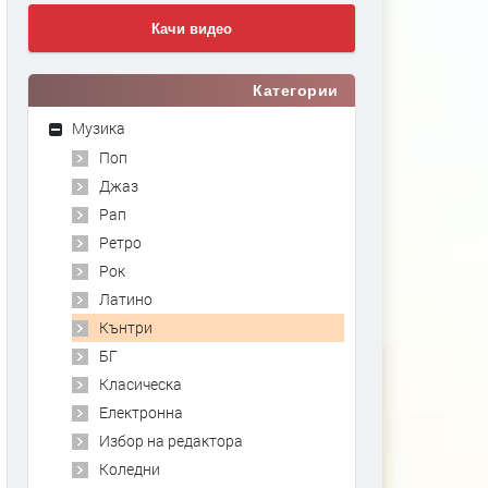
Качи видео
Категории
Музика
Поп
Джаз
Рап
Ретро
Рок
Латино
Кънтри
БГ
Класическа
Електронна
Избор на редактора
Коледни