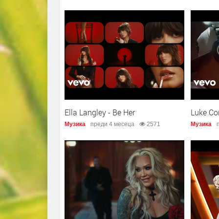
Ella Langley - Be Her
Luke Co
Музика
преди 4 месеца
2571
Музика