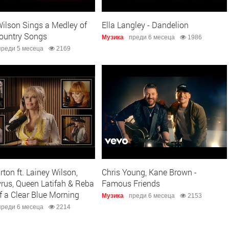
Wilson Sings a Medley of
Ella Langley - Dandelion
Country Songs
Музика
преди 6 месеца
1986
преди 5 месеца
2169
rton ft. Lainey Wilson,
Chris Young, Kane Brown -
yrus, Queen Latifah & Reba
Famous Friends
of a Clear Blue Morning
Музика
преди 6 месеца
2153
преди 6 месеца
2214