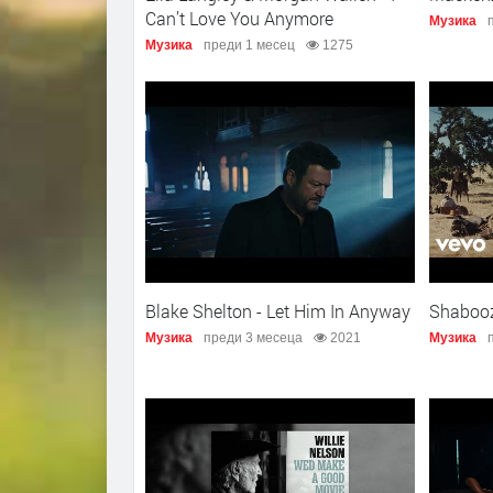
Can’t Love You Anymore
Музика
Музика
преди 1 месец
1275
Blake Shelton - Let Him In Anyway
Shabooz
Музика
преди 3 месеца
2021
Музика