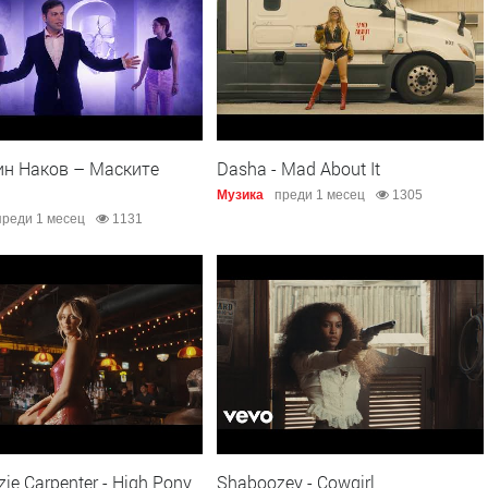
ин Наков – Маските
Dasha - Mad About It
Музика
преди 1 месец
1305
преди 1 месец
1131
ie Carpenter - High Pony
Shaboozey - Cowgirl