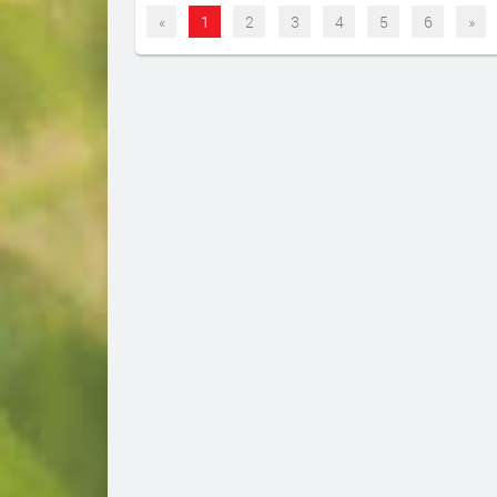
«
1
2
3
4
5
6
»