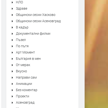
НЛО
Здраве
Общински сесии Хасково
Общински сесии Асеновград
В кадър
Документални филми
Пъзел
По пътя
Арт Момент
България в мен
От мерак
Вкусно
Направи сам
Анимации
Без коментар
Проекти
Асеновград