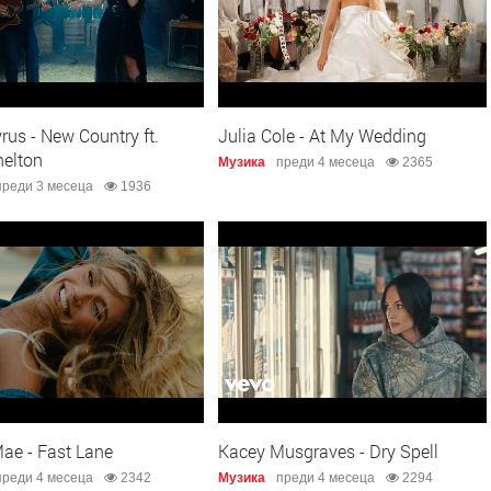
us - New Country ft.
Julia Cole - At My Wedding
helton
Музика
преди 4 месеца
2365
преди 3 месеца
1936
Mae - Fast Lane
Kacey Musgraves - Dry Spell
преди 4 месеца
2342
Музика
преди 4 месеца
2294