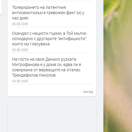
Толерирането на латентния
антисемитизъм е тревожен факт (и) у
нас днес
06.08.2026
Скандал с нацисти гърми, а Той мълчи
солидарно с другарите “антифашисти”,
които му гласуваха
05.08.2026
На гости на своя Даниил руzката
Митрофанова е у дома си, едва ли е
освиркана от верващите на Атанас
Трендафилов Николов
04.08.2026
ivo.bg