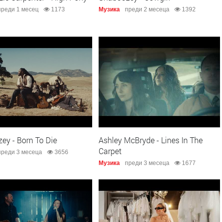
преди 1 месец
1173
Музика
преди 2 месеца
1392
ey - Born To Die
Ashley McBryde - Lines In The
Carpet
преди 3 месеца
3656
Музика
преди 3 месеца
1677