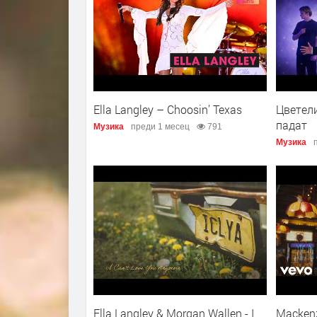
Ella Langley – Choosin’ Texas
Цветел
падат
Музика
преди 1 месец
791
Музика
Ella Langley & Morgan Wallen - I
Mackenz