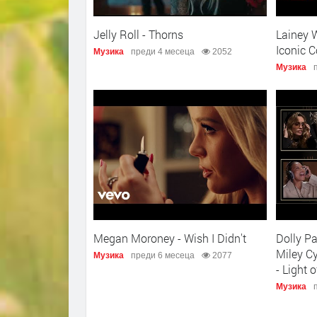
Jelly Roll - Thorns
Lainey 
Iconic 
Музика
преди 4 месеца
2052
Музика
Megan Moroney - Wish I Didn't
Dolly Pa
Miley C
Музика
преди 6 месеца
2077
- Light 
Музика