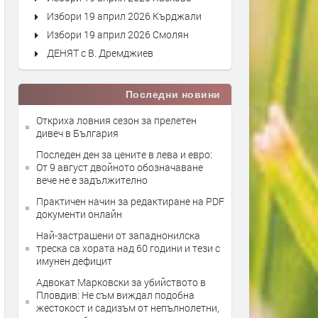
Избори 19 април 2026 Кърджали
Избори 19 април 2026 Смолян
ДЕНЯТ с В. Дремджиев
Последни новини
Откриха ловния сезон за прелетен
дивеч в България
Последен ден за цените в лева и евро:
От 9 август двойното обозначаване
вече не е задължително
Практичен начин за редактиране на PDF
документи онлайн
Най-застрашени от западнонилска
треска са хората над 60 години и тези с
имунен дефицит
Адвокат Марковски за убийството в
Пловдив: Не съм виждал подобна
жестокост и садизъм от непълнолетни,