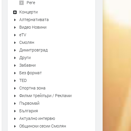
Реге
Концерти
Алтернативата
Видео Новини
eTV
Смолян
Димитровград
Други
Забавни
Без формат
TED
Спортна зона
Филми трейлъри / Реклами
Първомай
България
Актуално интервю
Общински сесии Смолян