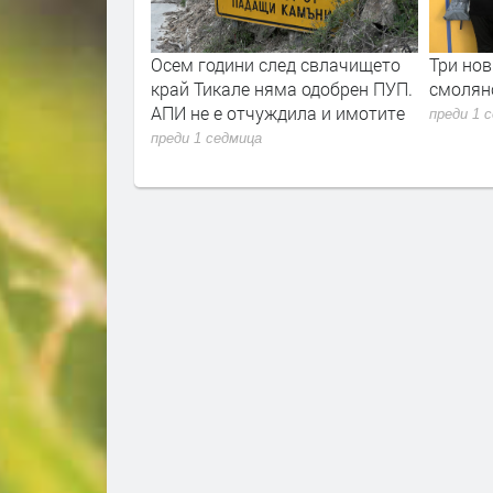
Д и община
Осем години след свлачището
Три нов
горични, че
край Тикале няма одобрен ПУП.
смолянс
курорта е
АПИ не е отчуждила и имотите
преди 1 
преди 1 седмица