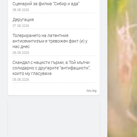
Сценарий за филма “Сибир и ада”
08.08.2026
Деругация
07.08.2026
Толерирането на латентния
антисемитизъм е тревожен факт (и) у
нас днес
06.08.2026
Скандал с нацисти гърми, а Той мълчи
солидарно с другарите “антифашисти”,
които му гласуваха
05.08.2026
ivo.bg