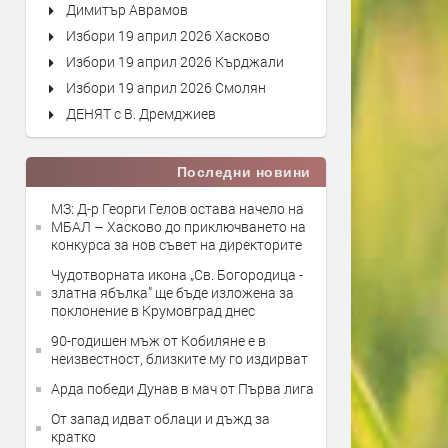
Димитър Аврамов
Избори 19 април 2026 Хасково
Избори 19 април 2026 Кърджали
Избори 19 април 2026 Смолян
ДЕНЯТ с В. Дремджиев
Последни новини
МЗ: Д-р Георги Гелов остава начело на
МБАЛ – Хасково до приключването на
конкурса за нов съвет на директорите
Чудотворната икона „Св. Богородица -
златна ябълка” ще бъде изложена за
поклонение в Крумовград днес
90-годишен мъж от Кобиляне е в
неизвестност, близките му го издирват
Арда победи Дунав в мач от Първа лига
От запад идват облаци и дъжд за
кратко