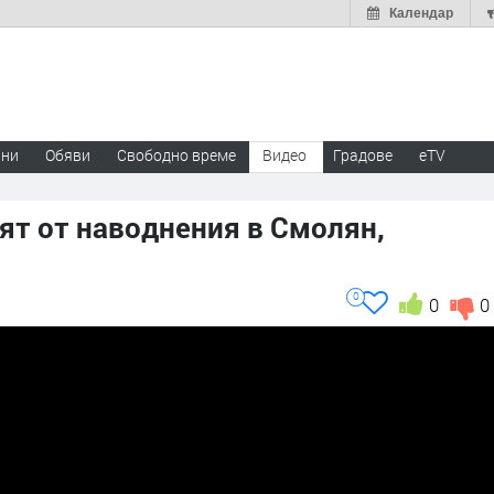
Календар
ини
Обяви
Свободно време
Видео
Градове
eTV
ят от наводнения в Смолян,
0
0
0