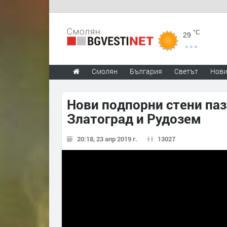
°C
29
Смолян
България
Светът
Нов
Нови подпорни стени паз
Златоград и Рудозем
20:18, 23 апр 2019 г.
13027