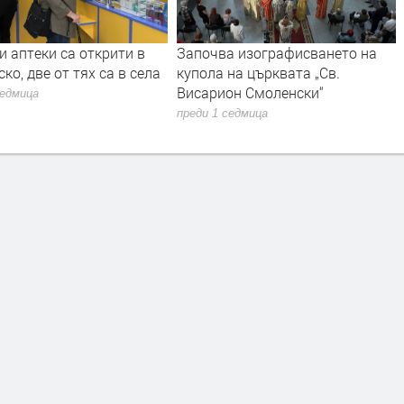
и аптеки са открити в
Започва изографисването на
ко, две от тях са в села
купола на църквата „Св.
Висарион Смоленски“
седмица
преди 1 седмица