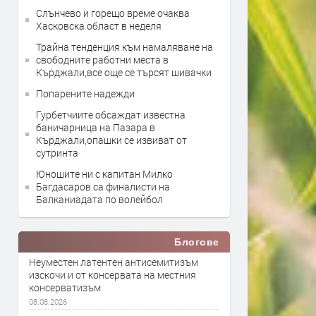
Слънчево и горещо време очаква
Хасковска област в неделя
Трайна тенденция към намаляване на
свободните работни места в
Кърджали,все още се търсят шивачки
Попарените надежди
Гурбетчиите обсаждат известна
баничарница на Пазара в
Кърджали,опашки се извиват от
сутринта
Юношите ни с капитан Милко
Багдасаров са финалисти на
Балканиадата по волейбол
Блогове
Неуместен латентен антисемитизъм
изскочи и от консервата на местния
консерватизъм
08.08.2026