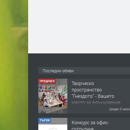
Последни обяви
ПРЕДЛАГА
Творческо
пространство
"Гнездото" - Вашето
място за вдъхновение
и творчество в
преди 5 мес
Смолян!
ТЪРСИ
Конкурс за офис-
сътрудник