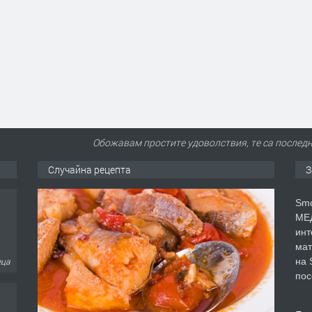
Обожавам простите удоволствия, те са последн
Случайна рецепта
З
Smo
МЕД
инт
мат
на 
еца
пос