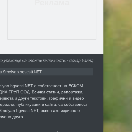
о убежище на сложните личности. - Оскар Уайлд
а Smolyan.bgvesti.NET
lyan.bgvesti.NET е собственост на ЕСКОМ
ИА ГРУП ООД. Всички статии, репортажи,
ервюта и други текстови, графични и видео
ериали, публикувани в сайта, са собственост
Smolyan.bgvesti.NET, освен ако изрично е
очено друго.