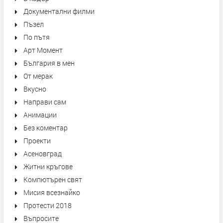
Документални филми
Пъзел
По пътя
Арт Момент
България в мен
От мерак
Вкусно
Направи сам
Анимации
Без коментар
Проекти
Асеновград
Житни кръгове
Компютърен свят
Мисия всезнайко
Протести 2018
Въпросите