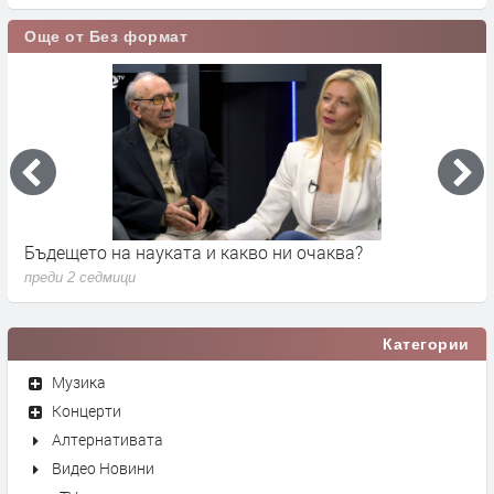
Още от Без формат
Бъдещето на науката и какво ни очаква?
Д
преди 2 седмици
п
Категории
Музика
Концерти
Алтернативата
Видео Новини