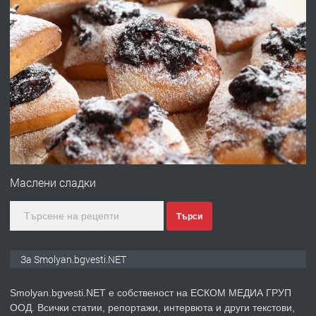
преди 2 години
ПРЕДЛАГА
УДЪЛЖАВАНЕ НА ЧОВЕШКИЯТ
ЖИВОТ И ПОДОБРЯВАНЕ НА
НЕГОВОТО КАЧЕСТВО
преди 2 години
ПРЕДЛАГА
Имот в Северна Гърция, до Кавала
Маслени сладки
Търси
преди 2 години
ПРЕДЛАГА
Иглолистни Пелети клас А1
За Smolyan.bgvesti.NET
Smolyan.bgvesti.NET е собственост на ЕСКОМ МЕДИА ГРУП
ООД. Всички статии, репортажи, интервюта и други текстови,
преди 2 години