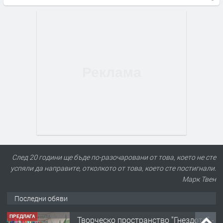
След 20 години ще бъде по-разочаровани от това, което не сте
успяли да направите, отколкото от това, което сте постигнали.
Марк Твен
Последни обяви
ПРЕДЛАГА
Творческо пространство "Гнездото" -