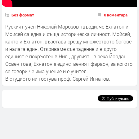
Без формат
0 коментара
Руският учен Николай Морозов твърди, че Ехнатон и
Моисей са една и съща историческа личност. Мойсей,
както и Ехнатон, възстава срещу множеството богове
и налага един. Откриваме съвпадение и в друго –
единият е покръстен в Нил , другият - в река Йордан.
Освен това, Ехнатон е единственият фараон, за когото
се говори че има учение и е учител.
В студиото ни гостува проф. Сергей Игнатов.