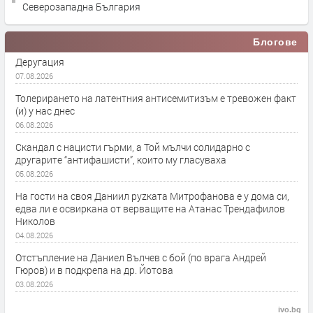
Северозападна България
Блогове
Деругация
07.08.2026
Толерирането на латентния антисемитизъм е тревожен факт
(и) у нас днес
06.08.2026
Скандал с нацисти гърми, а Той мълчи солидарно с
другарите “антифашисти”, които му гласуваха
05.08.2026
На гости на своя Даниил руzката Митрофанова е у дома си,
едва ли е освиркана от верващите на Атанас Трендафилов
Николов
04.08.2026
Отстъпление на Даниел Вълчев с бой (по врага Андрей
Гюров) и в подкрепа на др. Йотова
03.08.2026
ivo.bg