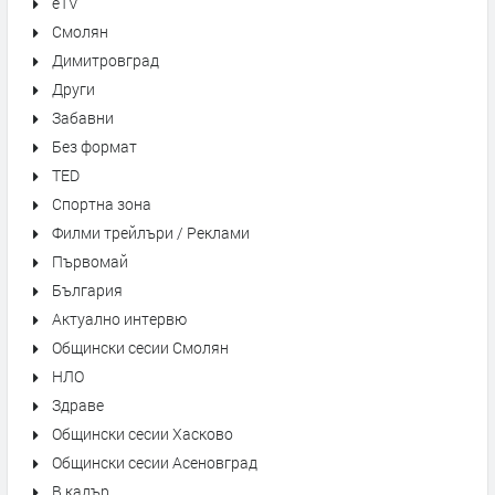
eTV
Смолян
Димитровград
Други
Забавни
Без формат
TED
Спортна зона
Филми трейлъри / Реклами
Първомай
България
Актуално интервю
Общински сесии Смолян
НЛО
Здраве
Общински сесии Хасково
Общински сесии Асеновград
В кадър