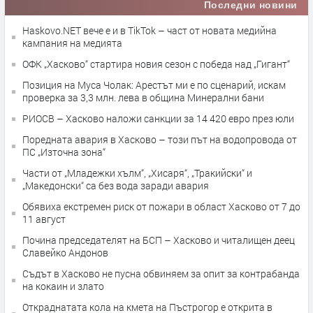
Последни новини
Haskovo.NET вече е и в TikTok – част от новата медийна
кампания на медията
ОФК „Хасково“ стартира новия сезон с победа над „Гигант“
Позиция на Муса Чолак: Арестът ми е по сценарий, искам
проверка за 3,3 млн. лева в община Минерални бани
РИОСВ – Хасково наложи санкции за 14 420 евро през юли
Поредната авария в Хасково – този път на водопровода от
ПС „Източна зона“
Части от „Младежки хълм“, „Хисаря“, „Тракийски“ и
„Македонски“ са без вода заради авария
Обявиха екстремен риск от пожари в област Хасково от 7 до
11 август
Почина председателят на БСП – Хасково и читалищен деец
Славейко Андонов
Съдът в Хасково не пусна обвиняем за опит за контрабанда
на кокаин и злато
Откраднатата кола на кмета на Пъстрогор е открита в