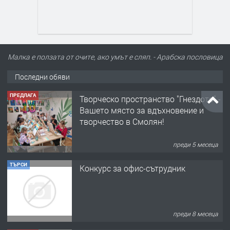
Малка е ползата от очите, ако умът е сляп. - Арабска пословица
Последни обяви
ПРЕДЛАГА
Творческо пространство "Гнездото" -
Вашето място за вдъхновение и
творчество в Смолян!
преди 5 месеца
ТЪРСИ
Конкурс за офис-сътрудник
преди 8 месеца