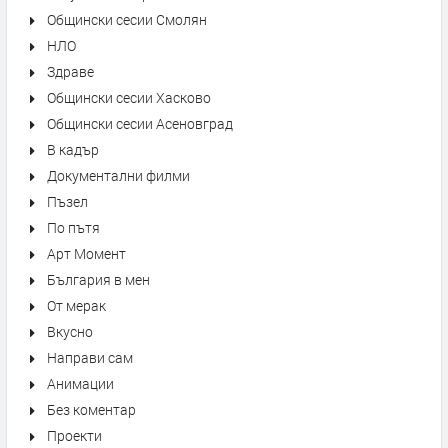
Общински сесии Смолян
НЛО
Здраве
Общински сесии Хасково
Общински сесии Асеновград
В кадър
Документални филми
Пъзел
По пътя
Арт Момент
България в мен
От мерак
Вкусно
Направи сам
Анимации
Без коментар
Проекти