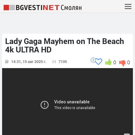
Lady Gaga Mayhem on The Beach
4k ULTRA HD
0
14:31, 15 авг 2025 г.
7105
0
0