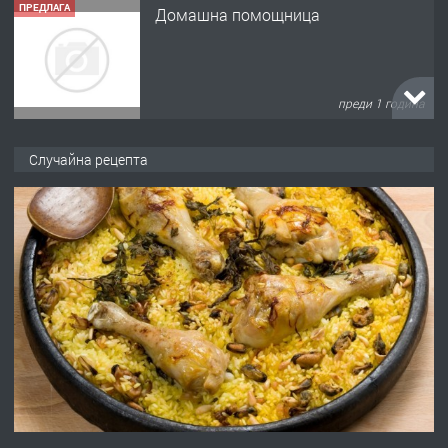
ПРЕДЛАГА
Домашна помощница
преди 1 година
ПРЕДЛАГА
Къща в Марония, Гърция
Случайна рецепта
преди 2 години
ПРЕДЛАГА
УДЪЛЖАВАНЕ НА ЧОВЕШКИЯТ
ЖИВОТ И ПОДОБРЯВАНЕ НА
НЕГОВОТО КАЧЕСТВО
преди 2 години
ПРЕДЛАГА
Имот в Северна Гърция, до Кавала