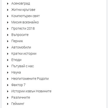
Асеновград
Житни кръгове
Компютърен свят
Мисия всезнайко
Протести 2018
Въпросите
Перник
Автомобили
Кратки истории
Етюди
Пътувай с нас
Наука
Неопитомените Родопи
Фактор 7
Истории извън Новините
Различните
Гейминг