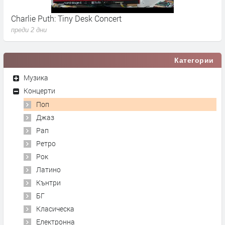
Charlie Puth: Tiny Desk Concert
D
преди 2 дни
п
Категории
Музика
Концерти
Поп
Джаз
Рап
Ретро
Рок
Латино
Кънтри
БГ
Класическа
Електронна