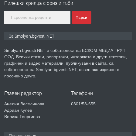
Пилешки крилца с ориз и гъби
Търси
преди 2 години
ПРЕДЛАГА
Иглолистни Пелети клас А1
За Smolyan.bgvesti.NET
Smolyan.bgvesti.NET е собственост на ЕСКОМ МЕДИА ГРУП
ООД. Всички статии, репортажи, интервюта и други текстови,
преди 2 години
графични и видео материали, публикувани в сайта, са
собственост на Smolyan.bgvesti.NET, освен ако изрично е
ПРЕДЛАГА
КЪЩА В МАРОНЯ
посочено друго.
Главен редактор
Телефони
преди 2 години
Анелия Веселинова
0301/53-655
Адриан Кулев
ТЪРСИ
Търсят се строителни работници
Велика Георгиева
Последвай ни