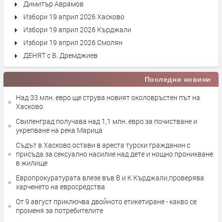
Димитър Аврамов
Избори 19 април 2026 Хасково
Избори 19 април 2026 Кърджали
Избори 19 април 2026 Смолян
ДЕНЯТ с В. Дремджиев
Последни новини
Над 33 млн. евро ще струва новият околовръстен път на
Хасково
Свиленград получава над 1,1 млн. евро за почистване и
укрепване на река Марица
Съдът в Хасково остави в ареста турски гражданин с
присъда за сексуално насилие над дете и нощно проникване
в жилище
Европрокуратурата влезе във В и К Кърджали,проверява
харченето на евросредства
От 9 август приключва двойното етикетиране - какво се
променя за потребителите