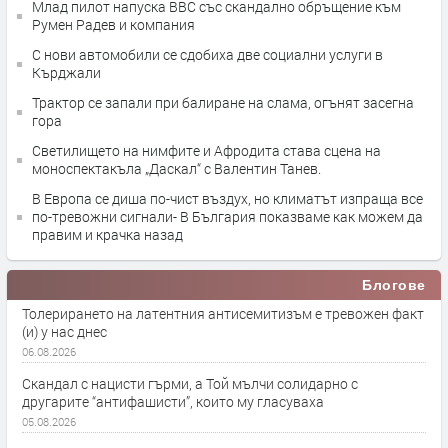
Млад пилот напуска ВВС със скандално обръщение към
Румен Радев и компания
С нови автомобили се сдобиха две социални услуги в
Кърджали
Трактор се запали при балиране на слама, огънят засегна
гора
Светилището на нимфите и Афродита става сцена на
моноспектакъла „Даскал“ с Валентин Танев.
В Европа се диша по-чист въздух, но климатът изпраща все
по-тревожни сигнали- В България показваме как можем да
правим и крачка назад
Блогове
Толерирането на латентния антисемитизъм е тревожен факт
(и) у нас днес
06.08.2026
Скандал с нацисти гърми, а Той мълчи солидарно с
другарите “антифашисти”, които му гласуваха
05.08.2026