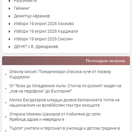
Различните
Гейминг
Димитър Аврамов
Избори 19 април 2026 Хасково
Избори 19 април 2026 Кърджали
Избори 19 април 2026 Смолян
ДЕНЯТ с В. Дремджиев
Последни новини
Опасна мисия: Пожарникари спасиха куче от язовир
Кърджали
От Тесак до Младежкия хълм: Стигна ли руският модел на
„лов на педофили“ до България?
Милко Багдасаров младши донесе балканската титла на
националния ни волейболен тим при юношите
Откриха Мюмюн Шакиров от Кобиляне до село
Яребица,здрав и невредим е
Търсят учители и персонал в училища и детска градина в