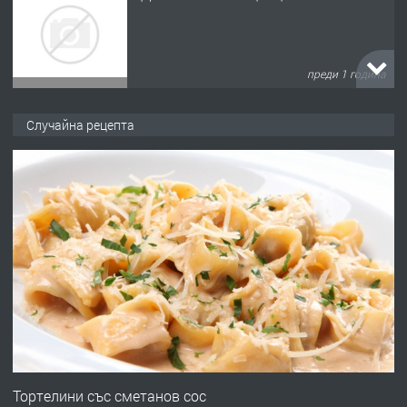
преди 1 година
ПРЕДЛАГА
Къща в Марония, Гърция
Случайна рецепта
преди 2 години
ПРЕДЛАГА
УДЪЛЖАВАНЕ НА ЧОВЕШКИЯТ
ЖИВОТ И ПОДОБРЯВАНЕ НА
НЕГОВОТО КАЧЕСТВО
преди 2 години
ПРЕДЛАГА
Имот в Северна Гърция, до Кавала
Тортелини със сметанов сос