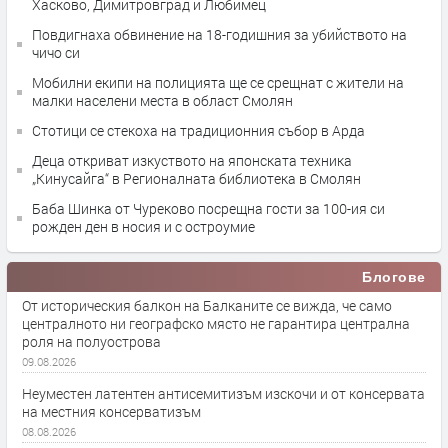
Хасково, Димитровград и Любимец
Повдигнаха обвинение на 18-годишния за убийството на
чичо си
Мобилни екипи на полицията ще се срещнат с жители на
малки населени места в област Смолян
Стотици се стекоха на традиционния събор в Арда
Деца откриват изкуството на японската техника
„Кинусайга“ в Регионалната библиотека в Смолян
Баба Шинка от Чуреково посрещна гости за 100-ия си
рожден ден в носия и с остроумие
Блогове
От историческия балкон на Балканите се вижда, че само
централното ни географско място не гарантира централна
роля на полуострова
09.08.2026
Неуместен латентен антисемитизъм изскочи и от консервата
на местния консерватизъм
08.08.2026