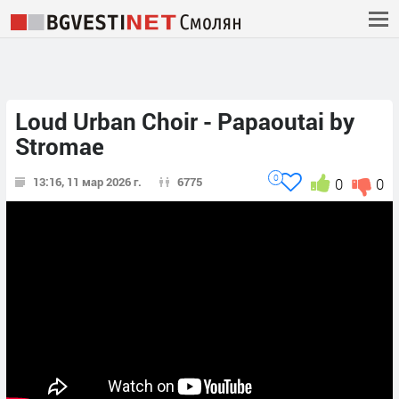
Loud Urban Choir - Papaoutai by
Stromae
0
13:16, 11 мар 2026 г.
6775
0
0