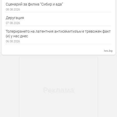
Сценарий за филма “Сибир и ада”
08.08.2026
Деругация
07.08.2026
Толерирането на латентния антисемитизъм е тревожен факт
(и) у нас днес
06.08.2026
ivo.bg