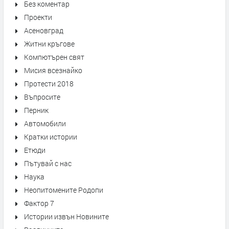
Без коментар
Проекти
Асеновград
Житни кръгове
Компютърен свят
Мисия всезнайко
Протести 2018
Въпросите
Перник
Автомобили
Кратки истории
Етюди
Пътувай с нас
Наука
Неопитомените Родопи
Фактор 7
Истории извън Новините