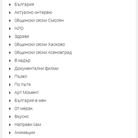
България
Актуално интервю
Общински сесии Смолян
НЛО
Здраве
Общински сесии Хасково
Общински сесии Асеновград
В кадър
Документални филми
Пъзел
По пътя
Арт Момент
България в мен
От мерак
Вкусно
Направи сам
Анимации