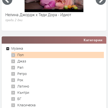
Нелина Джордж x Теди Дора - Идиот
Y
преди 2 дни
п
Категории
Музика
Поп
Джаз
Рап
Ретро
Рок
Латино
Кънтри
БГ
Класическа