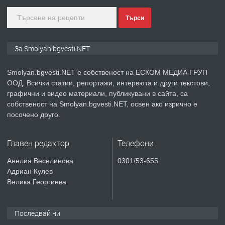
Търси
преди 2 години
ПРЕДЛАГА
Иглолистни Пелети клас А1
За Smolyan.bgvesti.NET
Smolyan.bgvesti.NET е собственост на ЕСКОМ МЕДИА ГРУП
ООД. Всички статии, репортажи, интервюта и други текстови,
преди 2 години
графични и видео материали, публикувани в сайта, са
собственост на Smolyan.bgvesti.NET, освен ако изрично е
ПРЕДЛАГА
КЪЩА В МАРОНЯ
посочено друго.
Главен редактор
Телефони
преди 2 години
Анелия Веселинова
0301/53-655
Адриан Кулев
ТЪРСИ
Търсят се строителни работници
Велика Георгиева
Последвай ни
преди 3 години