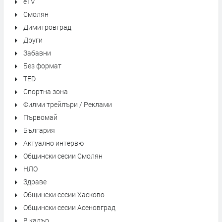
eTV
Смолян
Димитровград
Други
Забавни
Без формат
TED
Спортна зона
Филми трейлъри / Реклами
Първомай
България
Актуално интервю
Общински сесии Смолян
НЛО
Здраве
Общински сесии Хасково
Общински сесии Асеновград
В кадър