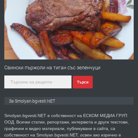
ПРЕДЛАГА
УДЪЛЖАВАНЕ НА ЧОВЕШКИЯТ
ЖИВОТ И ПОДОБРЯВАНЕ НА
НЕГОВОТО КАЧЕСТВО
преди 2 години
ПРЕДЛАГА
Имот в Северна Гърция, до Кавала
Свински пържоли на тиган със зеленчуци
Търси
преди 2 години
ПРЕДЛАГА
Иглолистни Пелети клас А1
За Smolyan.bgvesti.NET
Smolyan.bgvesti.NET е собственост на ЕСКОМ МЕДИА ГРУП
ООД. Всички статии, репортажи, интервюта и други текстови,
преди 2 години
графични и видео материали, публикувани в сайта, са
собственост на Smolyan.bgvesti.NET, освен ако изрично е
ПРЕДЛАГА