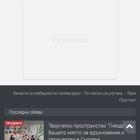
Винаги си избирай по-голям враг. По-лесно се улучва. - Тери
Пратчет
Последни обяви
ПРЕДЛАГА
Творческо пространство "Гнездото" -
Вашето място за вдъхновение и
творчество в Смолян!