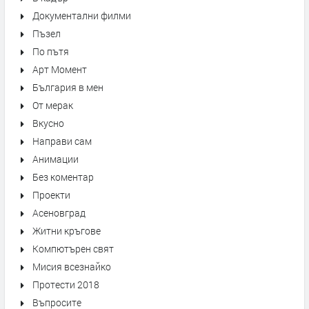
Документални филми
Пъзел
По пътя
Арт Момент
България в мен
От мерак
Вкусно
Направи сам
Анимации
Без коментар
Проекти
Асеновград
Житни кръгове
Компютърен свят
Мисия всезнайко
Протести 2018
Въпросите