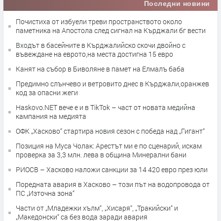
Последни новини
Почистиха от избуели треви пространството около
паметника на Апостола след сигнал на Кърджали бг вести
Входът в басейните в Кърджалийско скочи двойно с
въвеждане на еврото,на места достигна 15 евро
Канят на събор в Биволяне в памет на Елмалъ баба
Предимно слънчево и ветровито днес в Кърджали,оранжев
код за опасни жеги
Haskovo.NET вече е и в TikTok – част от новата медийна
кампания на медията
ОФК „Хасково“ стартира новия сезон с победа над „Гигант“
Позиция на Муса Чолак: Арестът ми е по сценарий, искам
проверка за 3,3 млн. лева в община Минерални бани
РИОСВ – Хасково наложи санкции за 14 420 евро през юли
Поредната авария в Хасково – този път на водопровода от
ПС „Източна зона“
Части от „Младежки хълм“, „Хисаря“, „Тракийски“ и
„Македонски“ са без вода заради авария