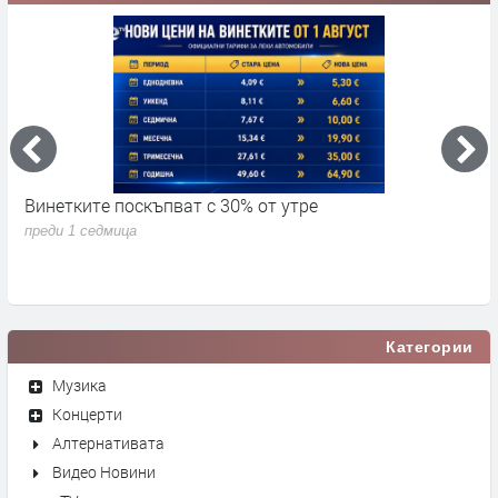
Винетките поскъпват с 30% от утре
3
д
преди 1 седмица
п
Категории
Музика
Концерти
Алтернативата
Видео Новини