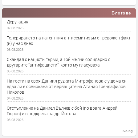
Блогове
Деругация
07.08.2026
Толерирането на латентния антисемитизъм е тревожен факт
(и) у нас днес
06.08.2026
Скандал с нацисти гърми, а Той мълчи солидарно с
другарите “антифашисти”, които му гласуваха
05.08.2026
На гости на своя Даниил руzката Митрофанова е у дома си,
едва ли е освиркана от верващите на Атанас Трендафилов
Николов
04.08.2026
Отстъпление на Даниел Вълчев с бой (по врага Андрей
Гюров) и в подкрепа на др. Йотова
03.08.2026
ivo.bg