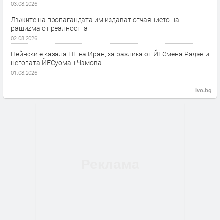
03.08.2026
Лъжите на пропагандата им издават отчаянието на
рашиzма от реалността
02.08.2026
Нейнски е казала НЕ на Иран, за разлика от ЙЕСмена Радэв и
неговата ЙЕСуоман Чамова
01.08.2026
ivo.bg