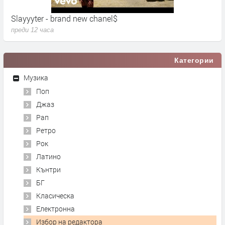
Slayyyter - brand new chanel$
U
преди 12 часа
п
Категории
Музика
Поп
Джаз
Рап
Ретро
Рок
Латино
Кънтри
БГ
Класическа
Електронна
Избор на редактора