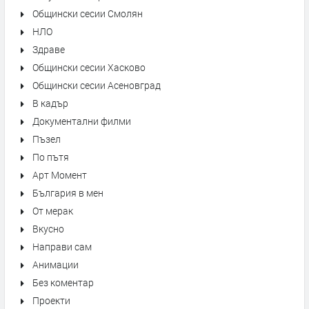
Общински сесии Смолян
НЛО
Здраве
Общински сесии Хасково
Общински сесии Асеновград
В кадър
Документални филми
Пъзел
По пътя
Арт Момент
България в мен
От мерак
Вкусно
Направи сам
Анимации
Без коментар
Проекти