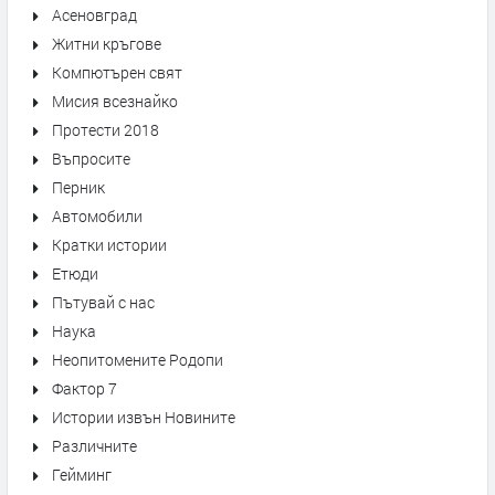
Асеновград
Житни кръгове
Компютърен свят
Мисия всезнайко
Протести 2018
Въпросите
Перник
Автомобили
Кратки истории
Етюди
Пътувай с нас
Наука
Неопитомените Родопи
Фактор 7
Истории извън Новините
Различните
Гейминг