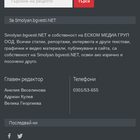
Търси
преди 2 години
ПРЕДЛАГА
Иглолистни Пелети клас А1
За Smolyan.bgvesti.NET
Smolyan.bgvesti.NET е собственост на ЕСКОМ МЕДИА ГРУП
ООД. Всички статии, репортажи, интервюта и други текстови,
преди 2 години
графични и видео материали, публикувани в сайта, са
собственост на Smolyan.bgvesti.NET, освен ако изрично е
ПРЕДЛАГА
КЪЩА В МАРОНЯ
посочено друго.
Главен редактор
Телефони
преди 2 години
Анелия Веселинова
0301/53-655
Адриан Кулев
ТЪРСИ
Търсят се строителни работници
Велика Георгиева
Последвай ни
преди 3 години