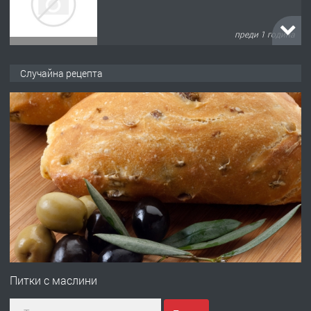
преди 1 година
ПРЕДЛАГА
Къща в Марония, Гърция
Случайна рецепта
преди 2 години
ПРЕДЛАГА
УДЪЛЖАВАНЕ НА ЧОВЕШКИЯТ
ЖИВОТ И ПОДОБРЯВАНЕ НА
НЕГОВОТО КАЧЕСТВО
преди 2 години
ПРЕДЛАГА
Имот в Северна Гърция, до Кавала
Питки с маслини