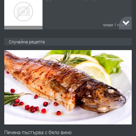
преди 1 година
ПРЕДЛАГА
Къща в Марония, Гърция
Случайна рецепта
преди 2 години
ПРЕДЛАГА
УДЪЛЖАВАНЕ НА ЧОВЕШКИЯТ
ЖИВОТ И ПОДОБРЯВАНЕ НА
НЕГОВОТО КАЧЕСТВО
преди 2 години
ПРЕДЛАГА
Имот в Северна Гърция, до Кавала
Печена пъстърва с бяло вино