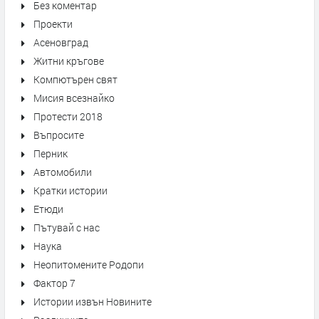
Без коментар
Проекти
Асеновград
Житни кръгове
Компютърен свят
Мисия всезнайко
Протести 2018
Въпросите
Перник
Автомобили
Кратки истории
Етюди
Пътувай с нас
Наука
Неопитомените Родопи
Фактор 7
Истории извън Новините