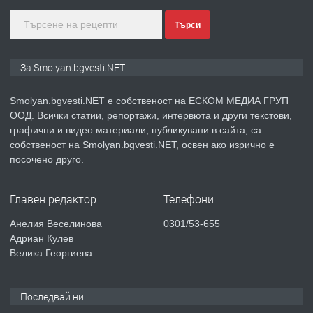
Търси
преди 2 години
ПРЕДЛАГА
Иглолистни Пелети клас А1
За Smolyan.bgvesti.NET
Smolyan.bgvesti.NET е собственост на ЕСКОМ МЕДИА ГРУП
ООД. Всички статии, репортажи, интервюта и други текстови,
преди 2 години
графични и видео материали, публикувани в сайта, са
собственост на Smolyan.bgvesti.NET, освен ако изрично е
ПРЕДЛАГА
КЪЩА В МАРОНЯ
посочено друго.
Главен редактор
Телефони
преди 2 години
Анелия Веселинова
0301/53-655
Адриан Кулев
ТЪРСИ
Търсят се строителни работници
Велика Георгиева
Последвай ни
преди 3 години