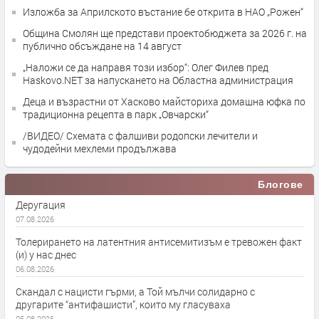
Изложба за Априлското въстание бе открита в НАО „Рожен“
Община Смолян ще представи проектобюджета за 2026 г. на
публично обсъждане на 14 август
„Наложи се да направя този избор“: Олег Филев пред
Haskovo.NET за напускането на Областна администрация
Деца и възрастни от Хасково майсториха домашна юфка по
традиционна рецепта в парк „Овчарски“
/ВИДЕО/ Схемата с фалшиви родопски лечители и
чудодейни мехлеми продължава
Блогове
Деругация
07.08.2026
Толерирането на латентния антисемитизъм е тревожен факт
(и) у нас днес
06.08.2026
Скандал с нацисти гърми, а Той мълчи солидарно с
другарите “антифашисти”, които му гласуваха
05.08.2026