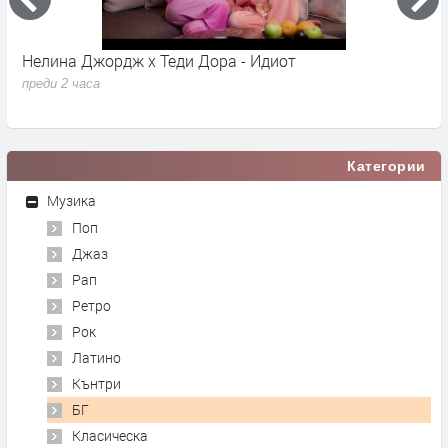
Нелина Джордж x Теди Дора - Идиот
Y
преди 2 часа
п
Категории
Музика
Поп
Джаз
Рап
Ретро
Рок
Латино
Кънтри
БГ
Класическа