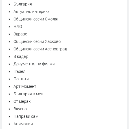
България
Актуално интервю
Общински сесии Смолян
НЛО
Здраве
Общински сесии Хасково
Общински сесии Асеновград
В кадър
Документални филми
Пъзел
По пътя
Арт Момент
България в мен
От мерак
Вкусно
Направи сам
Анимации