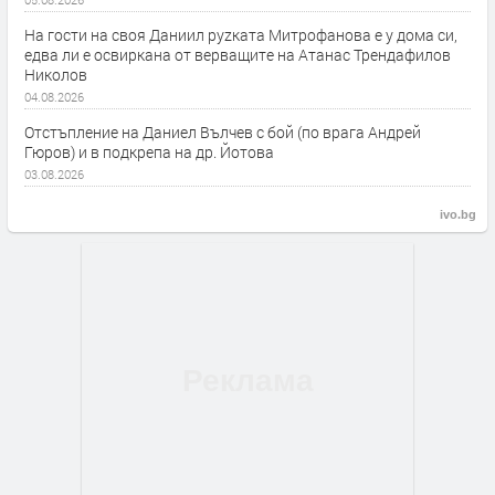
На гости на своя Даниил руzката Митрофанова е у дома си,
едва ли е освиркана от верващите на Атанас Трендафилов
Николов
04.08.2026
Отстъпление на Даниел Вълчев с бой (по врага Андрей
Гюров) и в подкрепа на др. Йотова
03.08.2026
ivo.bg