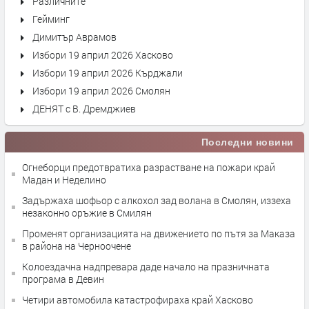
Различните
Гейминг
Димитър Аврамов
Избори 19 април 2026 Хасково
Избори 19 април 2026 Кърджали
Избори 19 април 2026 Смолян
ДЕНЯТ с В. Дремджиев
Последни новини
Огнеборци предотвратиха разрастване на пожари край
Мадан и Неделино
Задържаха шофьор с алкохол зад волана в Смолян, иззеха
незаконно оръжие в Смилян
Променят организацията на движението по пътя за Маказа
в района на Черноочене
Колоездачна надпревара даде начало на празничната
програма в Девин
Четири автомобила катастрофираха край Хасково