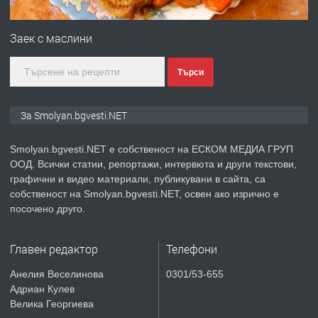
ПРЕДЛАГА
Имот в Северна Гърция, до Кавала
Заек с маслини
Търси
преди 2 години
ПРЕДЛАГА
Иглолистни Пелети клас А1
За Smolyan.bgvesti.NET
Smolyan.bgvesti.NET е собственост на ЕСКОМ МЕДИА ГРУП
ООД. Всички статии, репортажи, интервюта и други текстови,
преди 2 години
графични и видео материали, публикувани в сайта, са
собственост на Smolyan.bgvesti.NET, освен ако изрично е
ПРЕДЛАГА
КЪЩА В МАРОНЯ
посочено друго.
Главен редактор
Телефони
преди 2 години
Анелия Веселинова
0301/53-655
Адриан Кулев
ТЪРСИ
Търсят се строителни работници
Велика Георгиева