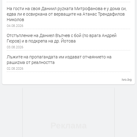
На гости на своя Даниил руzката Митрофанова е у дома си,
едва ли е освиркана от верващите на Атанас Трендафилов
Николов
04.08.2026
Отстъпление на Даниел Вълчев с бой (по врага Андрей
Гюров) и в подкрепа на др. Йотова
03.08.2026
Лъжите на пропагандата им издават отчаянието на
рашиzма от реалността
02.08.2026
ivo.bg