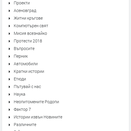
Проекти
Асеновград
Житни кръгове
Компютърен свят
Мисия всезнайко
Протести 2018
Въпросите
Перник
Автомобили
Кратки истории
Етюди
Пътувай с нас
Наука
Неопитомените Родопи
Фактор 7
Истории извън Новините
Различните