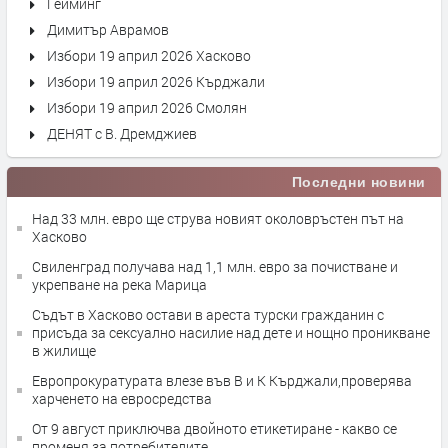
Гейминг
Димитър Аврамов
Избори 19 април 2026 Хасково
Избори 19 април 2026 Кърджали
Избори 19 април 2026 Смолян
ДЕНЯТ с В. Дремджиев
Последни новини
Над 33 млн. евро ще струва новият околовръстен път на
Хасково
Свиленград получава над 1,1 млн. евро за почистване и
укрепване на река Марица
Съдът в Хасково остави в ареста турски гражданин с
присъда за сексуално насилие над дете и нощно проникване
в жилище
Европрокуратурата влезе във В и К Кърджали,проверява
харченето на евросредства
От 9 август приключва двойното етикетиране - какво се
променя за потребителите