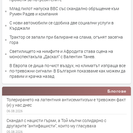
Млад пилот напуска ВВС със скандално обръщение към
Румен Радев и компания
С нови автомобили се сдобиха две социални услуги в
Кърджали
Трактор се запали при балиране на слама, огънят засегна
гора
Светилището на нимфите и Афродита става сцена на
моноспектакъла „Даскал“ с Валентин Танев.
В Европа се диша по-чист въздух, но климатът изпраща все
по-тревожни сигнали- В България показваме как можем да
правим и крачка назад
Блогове
Толерирането на латентния антисемитизъм е тревожен факт
(и) у нас днес
06.08.2026
Скандал с нацисти гърми, а Той мълчи солидарно с
другарите “антифашисти”, които му гласуваха
05.08.2026