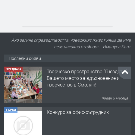
Ако загине справедливостта, човешкият живот няма да има
вече никаква стойност. - Имануел Кант
Последни обяви
ПРЕДЛАГА
Творческо пространство "Гнездото" -
Вашето място за вдъхновение и
творчество в Смолян!
преди 5 месеца
ТЪРСИ
Конкурс за офис-сътрудник