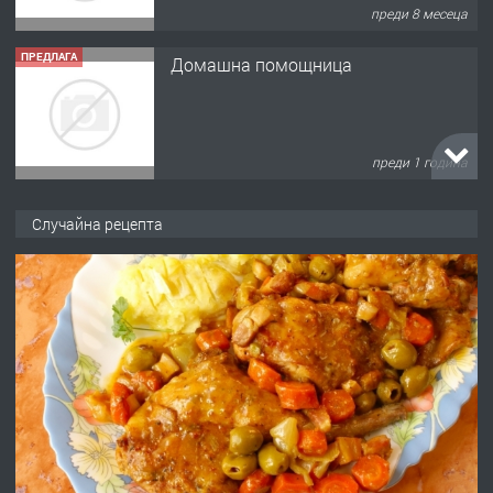
преди 8 месеца
ПРЕДЛАГА
Домашна помощница
преди 1 година
ПРЕДЛАГА
Къща в Марония, Гърция
Случайна рецепта
преди 2 години
ПРЕДЛАГА
УДЪЛЖАВАНЕ НА ЧОВЕШКИЯТ
ЖИВОТ И ПОДОБРЯВАНЕ НА
НЕГОВОТО КАЧЕСТВО
преди 2 години