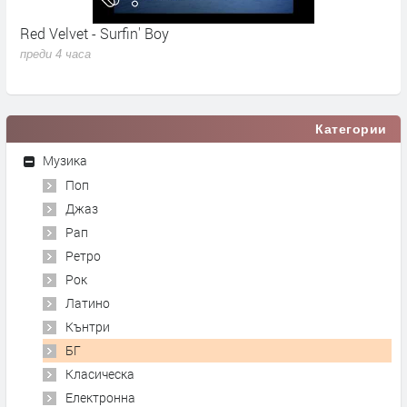
Red Velvet - Surfin' Boy
M
N
преди 4 часа
п
Категории
Музика
Поп
Джаз
Рап
Ретро
Рок
Латино
Кънтри
БГ
Класическа
Електронна