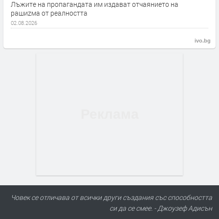
Лъжите на пропагандата им издават отчаянието на
рашиzма от реалността
02.08.2026
ivo.bg
Човек се отличава от всички други създания със способността
си да се смее. - Джоузеф Адисън