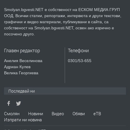
Smolyan.bgvesti.NET е собственост на ЕСКОМ МЕДИА ГРУП
ООД. Всички статии, репортажи, интервюта и други текстови,
преди 2 години
графични и видео материали, публикувани в сайта, са
собственост на Smolyan.bgvesti.NET, освен ако изрично е
ПРЕДЛАГА
КЪЩА В МАРОНЯ
посочено друго.
Главен редактор
Телефони
преди 2 години
Анелия Веселинова
0301/53-655
Адриан Кулев
ТЪРСИ
Търсят се строителни работници
Велика Георгиева
Последвай ни
преди 3 години
ПРЕДЛАГА
Давам Заведение Под Наем
Смолян
Новини
Видео
Обяви
еТВ
Изпрати ни новина