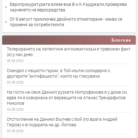
Европрокуратурата влезе във В и К Кърджали,проверява
харченето на евросредства
От 9 август приключва двойното етикетиране - какво се
променя за потребителите
Блогове
Толерирането на латентния антисемитизъм е тревожен факт
(и) у нас днес
06.08.2026
Скандал с нацисти гърми, а Той мълчи солидарно с
другарите “антифашисти”, които му гласуваха
05.08.2026
На гости на своя Даниил руzката Митрофанова е у дома си,
едва ли е освиркана от верващите на Атанас Трендафилов
Николов
04.08.2026
Отстъпление на Даниел Вълчев с бой (по врага Андрей
Гюров) и в подкрепа на др. Йотова
03.08.2026