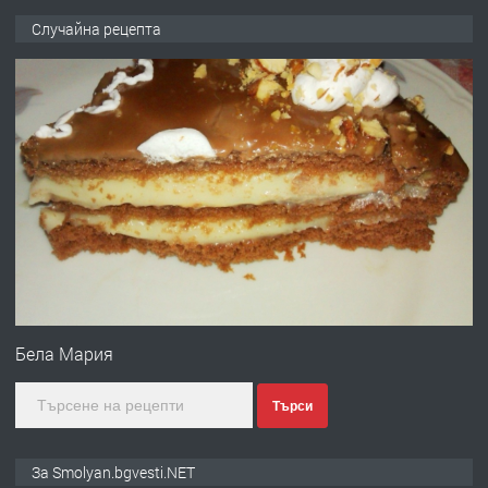
ПРЕДЛАГА
Къща в Марония, Гърция
Случайна рецепта
преди 2 години
ПРЕДЛАГА
УДЪЛЖАВАНЕ НА ЧОВЕШКИЯТ
ЖИВОТ И ПОДОБРЯВАНЕ НА
НЕГОВОТО КАЧЕСТВО
преди 2 години
ПРЕДЛАГА
Имот в Северна Гърция, до Кавала
Бела Мария
Търси
преди 2 години
ПРЕДЛАГА
Иглолистни Пелети клас А1
За Smolyan.bgvesti.NET