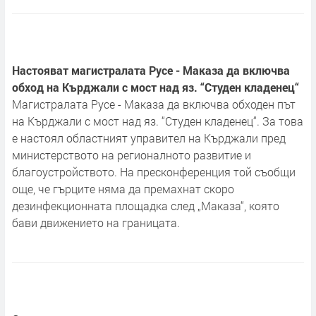
Настояват магистралата Русе - Маказа да включва
обход на Кърджали с мост над яз. “Студен кладенец“
Магистралата Русе - Маказа да включва обходен път
на Кърджали с мост над яз. “Студен кладенец“. За това
е настоял областният управител на Кърджали пред
министерството на регионалното развитие и
благоустройството. На пресконференция той съобщи
още, че гърците няма да премахнат скоро
дезинфекционната площадка след „Маказа“, която
бави движението на границата.