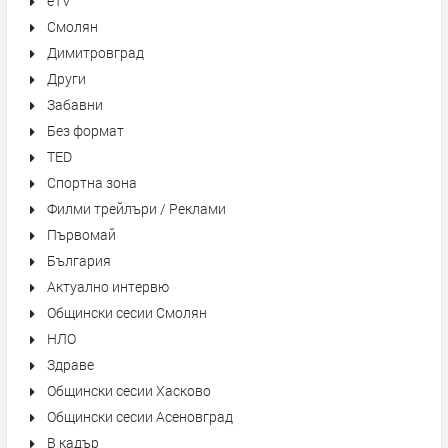
eTV
Смолян
Димитровград
Други
Забавни
Без формат
TED
Спортна зона
Филми трейлъри / Реклами
Първомай
България
Актуално интервю
Общински сесии Смолян
НЛО
Здраве
Общински сесии Хасково
Общински сесии Асеновград
В кадър