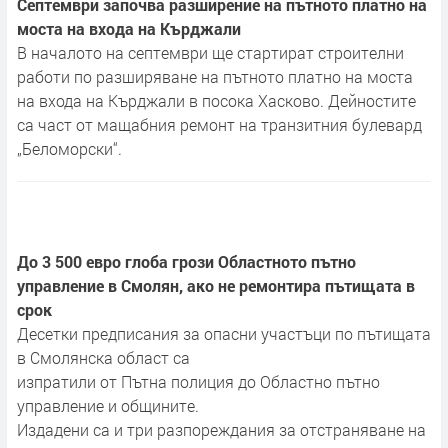
Септември започва разширение на пътното платно на
моста на входа на Кърджали
В началото на септември ще стартират строителни
работи по разширяване на пътното платно на моста
на входа на Кърджали в посока Хасково. Дейностите
са част от мащабния ремонт на транзитния булевард
„Беломорски“.
До 3 500 евро глоба грози Областното пътно
управление в Смолян, ако не ремонтира пътищата в
срок
Десетки предписания за опасни участъци по пътищата
в Смолянска област са
изпратили от Пътна полиция до Областно пътно
управление и общините.
Издадени са и три разпореждания за отстраняване на