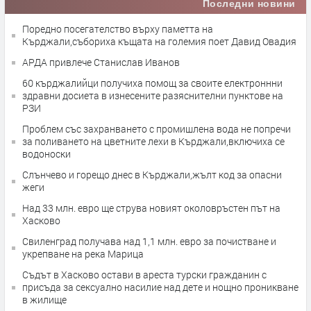
Последни новини
Поредно посегателство върху паметта на
Кърджали,събориха къщата на големия поет Давид Овадия
АРДА привлече Станислав Иванов
60 кърджалийци получиха помощ за своите електроннни
здравни досиета в изнесените разяснителни пунктове на
РЗИ
Проблем със захранването с промишлена вода не попречи
за поливането на цветните лехи в Кърджали,включиха се
водоноски
Слънчево и горещо днес в Кърджали,жълт код за опасни
жеги
Над 33 млн. евро ще струва новият околовръстен път на
Хасково
Свиленград получава над 1,1 млн. евро за почистване и
укрепване на река Марица
Съдът в Хасково остави в ареста турски гражданин с
присъда за сексуално насилие над дете и нощно проникване
в жилище