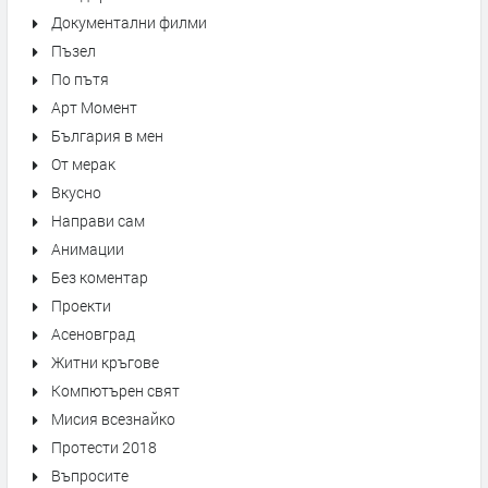
Документални филми
Пъзел
По пътя
Арт Момент
България в мен
От мерак
Вкусно
Направи сам
Анимации
Без коментар
Проекти
Асеновград
Житни кръгове
Компютърен свят
Мисия всезнайко
Протести 2018
Въпросите