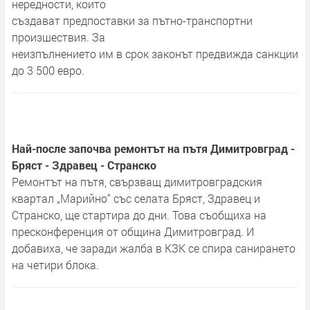
нередности, които
създават предпоставки за пътно-транспортни
произшествия. За
неизпълнението им в срок законът предвижда санкции
до 3 500 евро.
Най-после започва ремонтът на пътя Димитровград -
Бряст - Здравец - Странско
Ремонтът на пътя, свързващ димитровградския
квартал „Марийно“ със селата Бряст, Здравец и
Странско, ще стартира до дни. Това съобщиха на
пресконференция от община Димитровград. И
добавиха, че заради жалба в КЗК се спира санирането
на четири блока.