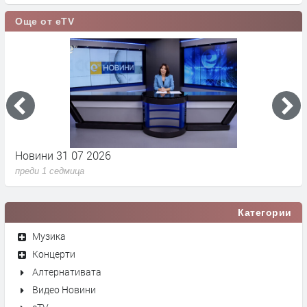
Още от eTV
Новини 31 07 2026
Н
преди 1 седмица
п
Категории
Музика
Концерти
Алтернативата
Видео Новини