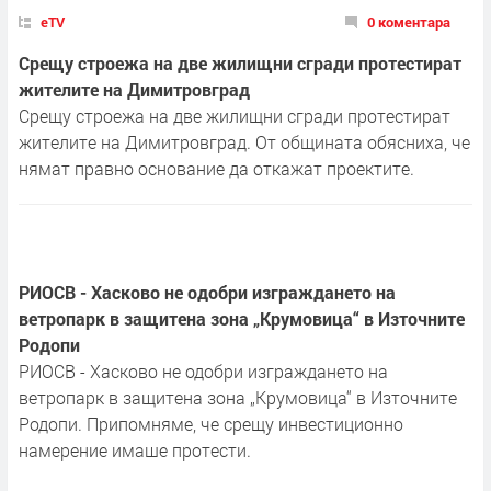
eTV
0 коментара
Срещу строежа на две жилищни сгради протестират
жителите на Димитровград
Срещу строежа на две жилищни сгради протестират
жителите на Димитровград. От общината обясниха, че
нямат правно основание да откажат проектите.
РИОСВ - Хасково не одобри изграждането на
ветропарк в защитена зона „Крумовица“ в Източните
Родопи
РИОСВ - Хасково не одобри изграждането на
ветропарк в защитена зона „Крумовица“ в Източните
Родопи. Припомняме, че срещу инвестиционно
намерение имаше протести.