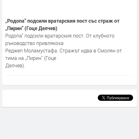
„Родопа" подсили вратарския пост със страж от
„Пирин" (Гоце Делчев)
Родопа" подсили вратарския пост. От клубното
ръководство привлякоха
Реджеп Моламустафа. Стражът идва в Смолян от
тима на „Пирин" (Гоце
Делчев).