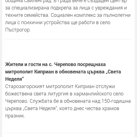
община Свиленград. В града вече е създаден Център
за специализирана подкрепа за лица с увреждания и
техните семейства. Социален комплекс за пълнолетни
лица с психични устройства ще работи в село
Пъстрогор.
Жители и гости на с. Черепово посрещнаха
митрополит Киприан в обновената църква „Света
Неделя“
Старозагорският митрополит Киприан отслужи
божествена света литургия в харманлийското село
Черепово. Службата бе в обновената над 150-годишна
църква „Света Неделя“, която днес чества храмов
празник.