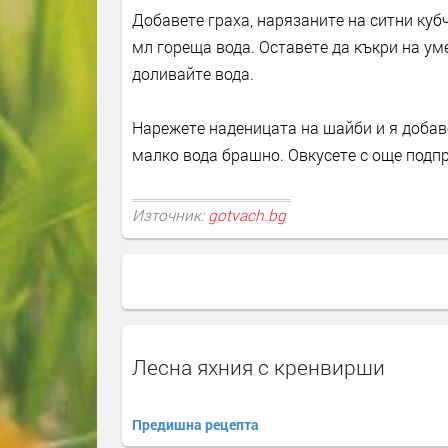
Добавете граха, нарязаните на ситни кубч
мл гореща вода. Оставете да къкри на ум
доливайте вода.
Нарежете наденицата на шайби и я добаве
малко вода брашно. Овкусете с още подп
Източник:
gotvach.bg
Лесна яхния с кренвирши
Предишна рецепта