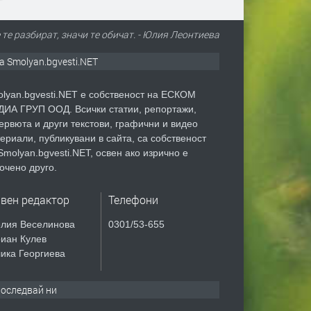
е те разбират, значи те обичат. - Юлия Леонтиева
а Smolyan.bgvesti.NET
lyan.bgvesti.NET е собственост на ЕСКОМ
ИА ГРУП ООД. Всички статии, репортажи,
ервюта и други текстови, графични и видео
ериали, публикувани в сайта, са собственост
Smolyan.bgvesti.NET, освен ако изрично е
очено друго.
авен редактор
Телефони
лия Веселинова
0301/53-655
иан Кулев
ика Георгиева
оследвай ни