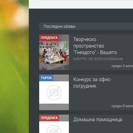
Последни обяви
ТЪРСИ
Конкурс за офис-
сътрудник
преди 8 мес
ПРЕДЛАГА
Домашна помощница
преди 1 год
ПРЕДЛАГА
Къща в Марония,
Гърция