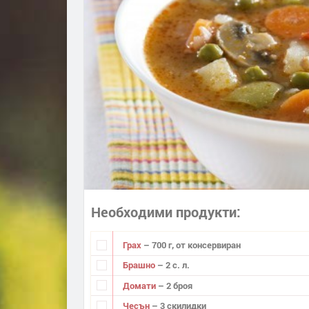
Необходими продукти
Грах
– 700 г, от консервиран
Брашно
– 2 с. л.
Домати
– 2 броя
Чесън
– 3 скилидки