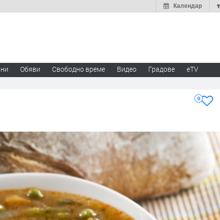
Календар
ини
Обяви
Свободно време
Видео
Градове
eTV
0