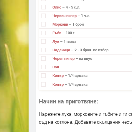
Олио
– 4 - 5 с.л.
Червен пипер
– 1 ч.л.
Моркови
– 1 брой
Гъби
– 100 г
Лук
– 1 глава
Наденица
– 2 - 3 броя. по избор
Черен пипер
– на вкус
Сол
Копър
– 1/4 връзка
Копър
– 1/4 връзка
Начин на приготвяне
Нарежете лука, морковите и гъбите и ги 
съд на котлона. Добавете скълцания чесън