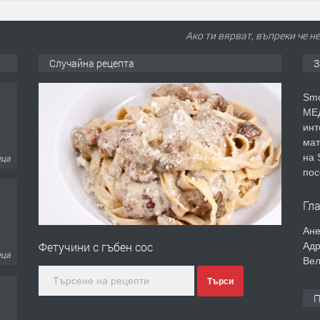
Ако ти вярват, въпреки че н
Случайна рецепта
З
Smo
МЕД
инт
мат
на 
еца
пос
Гл
Ане
Фетучини с гъбен сос
Адр
ина
Вел
Търси
П