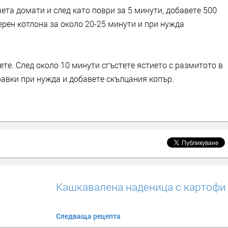
ета домати и след като поври за 5 минути, добавете 500
ерен котлона за около 20-25 минути и при нужда
те. След около 10 минути сгъстете ястието с размитото в
равки при нужда и добавете скълцания копър.
Кашкавалена наденица с картофи
Следваща рецепта