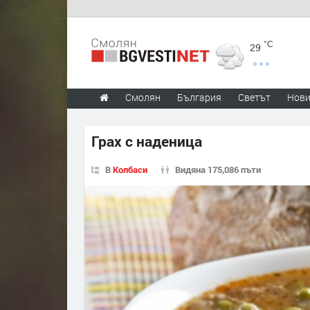
°C
29
Смолян
България
Светът
Нов
Грах с наденица
В
Колбаси
Видяна 175,086 пъти