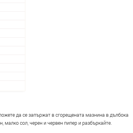
сложете да се запържат в сгорещената мазнина в дълбока
, малко сол, черен и червен пипер и разбъркайте.