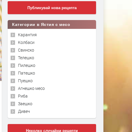
Публикувай нова рецепта
Категории в Ястия с месо
Карантия
Колбаси
Свинско
Телешко
Пилешко
Патешко
Пуешко
Агнешко месо
Риба
Заешко
Дивеч
Няколко случайни рецепти