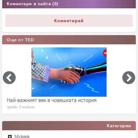
Коментари в сайта (0)
Коментирай
Още от TED
Най-важният век в човешката история
К
преди 3 години
п
Категории
Музика