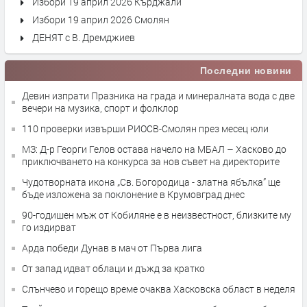
Избори 19 април 2026 Кърджали
Избори 19 април 2026 Смолян
ДЕНЯТ с В. Дремджиев
Последни новини
Девин изпрати Празника на града и минералната вода с две
вечери на музика, спорт и фолклор
110 проверки извърши РИОСВ-Смолян през месец юли
МЗ: Д-р Георги Гелов остава начело на МБАЛ – Хасково до
приключването на конкурса за нов съвет на директорите
Чудотворната икона „Св. Богородица - златна ябълка” ще
бъде изложена за поклонение в Крумовград днес
90-годишен мъж от Кобиляне е в неизвестност, близките му
го издирват
Арда победи Дунав в мач от Първа лига
От запад идват облаци и дъжд за кратко
Слънчево и горещо време очаква Хасковска област в неделя