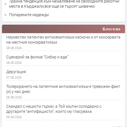
Трайна тенденция към намаляване на свободните работни
места в Кърджали,все още се търсят шивачки
Попарените надежди
Блогове
Неуместен латентен антисемитизъм изскочи и от консервата
на местния консерватизъм
08.08.2026
Сценарий за филма “Сибир и ада”
08.08.2026
Деругация
07.08.2026
Толерирането на латентния антисемитизъм е тревожен факт
(и) у нас днес
06.08.2026
Скандал с нацисти гърми, а Той мълчи солидарно с
другарите “антифашисти”, които му гласуваха
05.08.2026