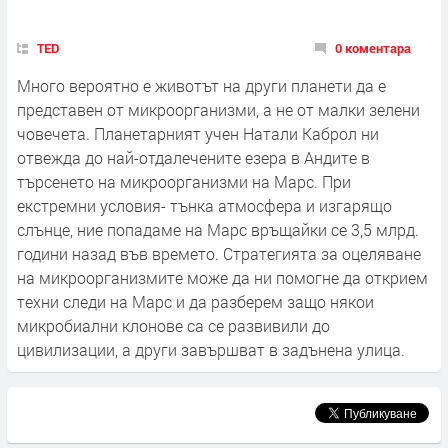
TED
0 коментара
Много вероятно е животът на други планети да е
представен от микроорганизми, а не от малки зелени
човечета. Планетарният учен Натали Каброл ни
отвежда до най-отдалечените езера в Андите в
търсенето на микроорганизми на Марс. При
екстремни условия- тънка атмосфера и изгарящо
слънце, ние попадаме на Марс връщайки се 3,5 млрд.
години назад във времето. Стратегията за оцеляване
на микроорганизмите може да ни помогне да открием
техни следи на Марс и да разберем защо някои
микробиални клонове са се развивили до
цивилизации, а други завършват в задънена улица.