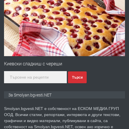
преди 2 години
ПРЕДЛАГА
УДЪЛЖАВАНЕ НА ЧОВЕШКИЯТ
ЖИВОТ И ПОДОБРЯВАНЕ НА
НЕГОВОТО КАЧЕСТВО
преди 2 години
ПРЕДЛАГА
Имот в Северна Гърция, до Кавала
Киевски сладкиш с череши
Търси
преди 2 години
ПРЕДЛАГА
Иглолистни Пелети клас А1
За Smolyan.bgvesti.NET
Smolyan.bgvesti.NET е собственост на ЕСКОМ МЕДИА ГРУП
ООД. Всички статии, репортажи, интервюта и други текстови,
преди 2 години
графични и видео материали, публикувани в сайта, са
собственост на Smolyan.bgvesti.NET, освен ако изрично е
ПРЕДЛАГА