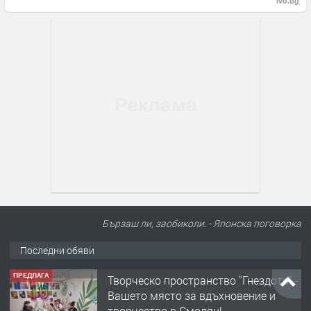
ivo.bg
Бързаш ли, заобиколи. - Японска поговорка
Последни обяви
ПРЕДЛАГА
Творческо пространство "Гнездото" -
Вашето място за вдъхновение и
творчество в Смолян!