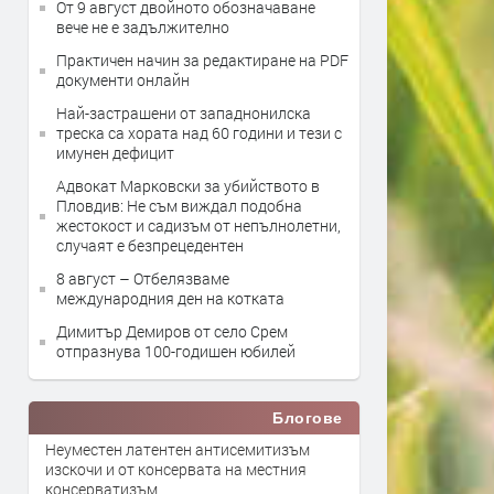
От 9 август двойното обозначаване
вече не е задължително
Практичен начин за редактиране на PDF
документи онлайн
Най-застрашени от западнонилска
треска са хората над 60 години и тези с
имунен дефицит
Адвокат Марковски за убийството в
Пловдив: Не съм виждал подобна
жестокост и садизъм от непълнолетни,
случаят е безпрецедентен
8 август – Отбелязваме
международния ден на котката
Димитър Демиров от село Срем
отпразнува 100-годишен юбилей
Блогове
Неуместен латентен антисемитизъм
изскочи и от консервата на местния
консерватизъм