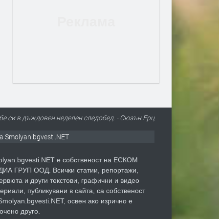
бе си в дъждовен неделен следобед. - Сюзън Ерц
а Smolyan.bgvesti.NET
lyan.bgvesti.NET е собственост на ЕСКОМ
ИА ГРУП ООД. Всички статии, репортажи,
ервюта и други текстови, графични и видео
ериали, публикувани в сайта, са собственост
Smolyan.bgvesti.NET, освен ако изрично е
очено друго.