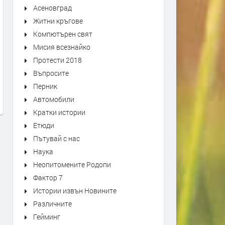
Асеновград
Житни кръгове
Компютърен свят
Мисия всезнайко
Първо издание на „Записки по
Оставиха в ареста трима
Протести 2018
българските въстания“ от 1892
мъже, обвинени в побой 
Въпросите
г. може да се види в архива на
спасител. Роднините им
Перник
Кърджали
окупираха съда
Автомобили
преди 1 седмица
преди 1 седмица
Кратки истории
Етюди
Пътувай с нас
Наука
Неопитомените Родопи
Фактор 7
Истории извън Новините
Различните
Гейминг