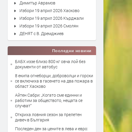
Димитър Аврамов
Избори 19 април 2026 Хасково
Избори 19 април 2026 Кърджали
Избори 19 април 2026 Смолян
ДЕНЯТ с В. Дремджиев
Последни новини
БАБХ иззе близо 800 кг овча лой без
документи от автобус
8 екипа огнеборци, доброволци и горски
се включиха в гасенето на два пожара в
област Хасково
Айтен Сабри: „Когато сме единни и
работим за обществото, нещата се
случват“
Откриха ловния сезон за прелетен
дивеч в България
Последен ден за цените в лева и евро: