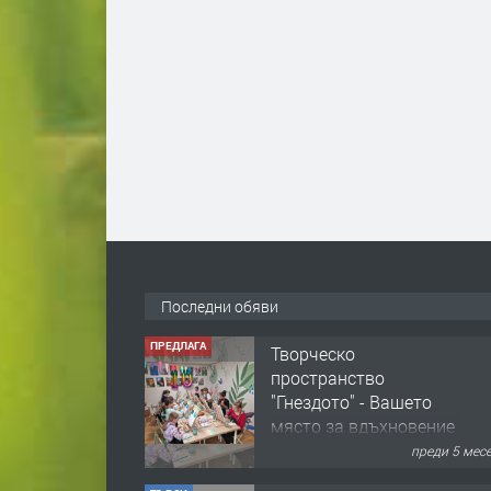
Последни обяви
ПРЕДЛАГА
Творческо
пространство
"Гнездото" - Вашето
място за вдъхновение
и творчество в
преди 5 мес
Смолян!