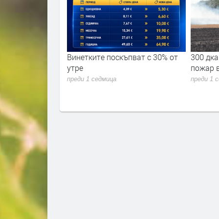
ремериха сили в
Винетките поскъпват с 30% от
300 дка
 академия 2026"
утре
пожар 
преди 1 седмица
преди 1 