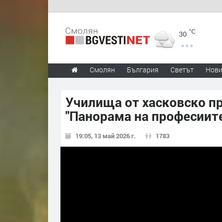
°C
30
Смолян
България
Светът
Нов
Училища от хасковско пр
"Панорама на професиит
19:05, 13 май 2026 г.
1783