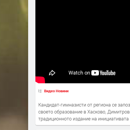
Видео Новини
Кандидат-гимназисти от региона се запо
своето образование в Хасково, Димитровг
традиционното издание на инициативата 