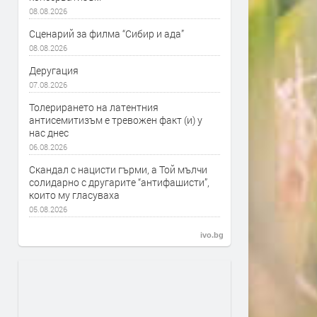
08.08.2026
Сценарий за филма “Сибир и ада”
08.08.2026
Деругация
07.08.2026
Толерирането на латентния
антисемитизъм е тревожен факт (и) у
нас днес
06.08.2026
Скандал с нацисти гърми, а Той мълчи
солидарно с другарите “антифашисти”,
които му гласуваха
05.08.2026
ivo.bg