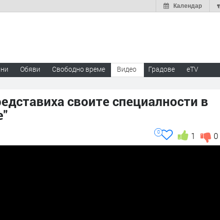
Календар
ини
Обяви
Свободно време
Видео
Градове
eTV
едставиха своите специалности в
е"
0
1
0