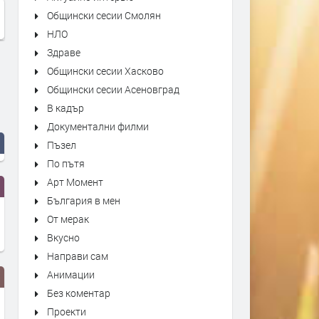
Общински сесии Смолян
НЛО
Здраве
Общински сесии Хасково
Общински сесии Асеновград
В кадър
Документални филми
Пъзел
По пътя
Арт Момент
България в мен
От мерак
Вкусно
Направи сам
Анимации
Без коментар
Проекти