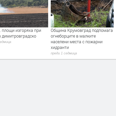
. площи изгоряха при
Община Крумовград подпомага
в димитровградско
огнеборците в малките
населени места с пожарни
седмица
хидранти
преди 1 седмица