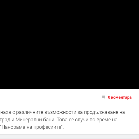
0 коментара
знаха с различните възможности за продължаване на
рад и Минерални бани. Това се случи по време на
"Панорама на професиите“.