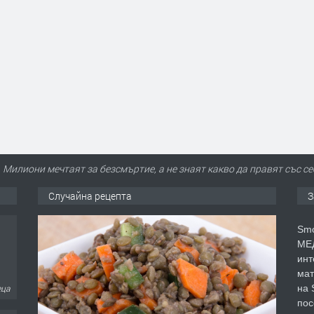
Милиони мечтаят за безсмъртие, а не знаят какво да правят със се
Случайна рецепта
З
Smo
МЕД
инт
мат
на 
еца
пос